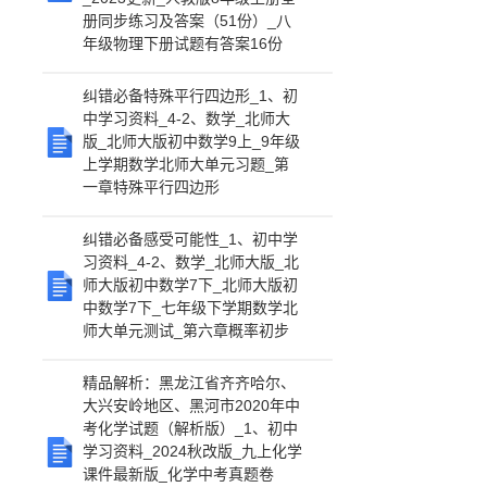
册同步练习及答案（51份）_八
年级物理下册试题有答案16份
纠错必备特殊平行四边形_1、初
中学习资料_4-2、数学_北师大
版_北师大版初中数学9上_9年级
上学期数学北师大单元习题_第
一章特殊平行四边形
纠错必备感受可能性_1、初中学
习资料_4-2、数学_北师大版_北
师大版初中数学7下_北师大版初
中数学7下_七年级下学期数学北
师大单元测试_第六章概率初步
精品解析：黑龙江省齐齐哈尔、
大兴安岭地区、黑河市2020年中
考化学试题（解析版）_1、初中
学习资料_2024秋改版_九上化学
课件最新版_化学中考真题卷