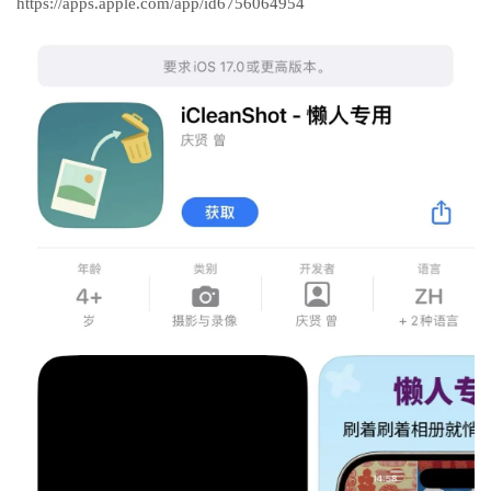
https://apps.apple.com/app/id6756064954