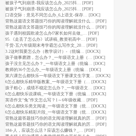
被孩子气到崩溃-我应该怎么办_2025抖… [PDF]
被孩子气到崩溃-我应该怎么办_2025抖… [PDF]
口语交际：意见不同怎么办_6上语文-保存… [DOC]
背熟这篇语文答题技巧你的阅读理解就没什么… [PDF]
背熟这篇语文答题技巧你的阅读理解就没什么… [PDF]
孩子遇到校园欺凌怎么办⁉️家长如何去做_… [PDF]
95.《走丢了怎么办》试讲稿_教资初高中… [PDF]
干货-五六年级期末考学霸怎么写作文_20… [PDF]
3.2这时我要怎么办（教学设计）-（统编… [DOCX]
孩子做事磨蹭，怎么办？_一年级语文上册（… [DOC]
孩子没主见怎么办？_一年级语文上册（统编… [DOC]
教师的36个怎么办_一年级语文上册（统编… [DOC]
第六课怎么都快乐一年级语文下册课文生字复… [DOCX]
6怎么都快乐精华版教案_一年级语文下册（… [DOCX]
孩子粗心，成绩不稳定怎么办？_一年级语文… [DOC]
6怎么都快乐说课稿_一年级语文下册（统编… [DOCX]
英语作文“兔”作文怎么写？1～6年级收藏… [PDF]
6怎么都快乐类文阅读_一年级语文下册（统… [DOCX]
6怎么都快乐精彩片段_一年级语文下册（统… [DOCX]
背熟这篇答题技巧你的语文阅读理解就真的厉… [PDF]
背熟这篇答题技巧你的语文阅读理解就真的厉… [PDF]
184-人，应该怎么活？应该怎么赚钱？_… [PDF]