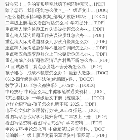
背会它！！你的完形填空就稳了#英语#完形… [PDF]
除了惩罚，我们还能怎么做？_一年级语文上… [DOC]
6怎么都快乐精华版教案_部编人教版1年级… [DOCX]
二年级上册-语文看图写话怎么写_学习提升… [PDF]
重点稿人际沟通题工作失误被批评怎么办--… [PDF]
重点稿人际沟通题工作失误被质疑怎么办--… [PDF]
重点稿人际沟通题群众到乡政府聚集怎么办-… [PDF]
重点稿人际沟通题领导不批准你调岗怎么办-… [PDF]
重点稿应急应变题群众上门求赔偿你怎么办-… [PDF]
重点稿综合分析题你澄清谣言村民不听怎么办… [PDF]
31-面试必看：观点态度题不会分析怎么办… [PDF]
孩子粗心，成绩不稳定怎么办？_最新人教版… [DOC]
0512-四年级道德与法治(统编版)-遇… [DOCX]
教学设计3.6《怎么都快乐》_2026春… [DOCX]
申论技巧-申论怎么写_中储粮笔试通关资料… [DOC]
7怎么都快乐_一年级语文下册（统编版）_… [DOC]
这样介绍李白-孩子怎么也听不腻_2025… [PDF]
电子公文归档管理暂行办法_2025春招题… [DOC]
看图写话怎么写学习提升资料_二年级上下册… [PDF]
看图写话资料-看图写话怎么写_学习资料_… [PDF]
申论技巧-申论怎么写_中储粮笔试通关资料… [DOC]
部编版一年级上册语文看图写话资料-看图写… [PDF]