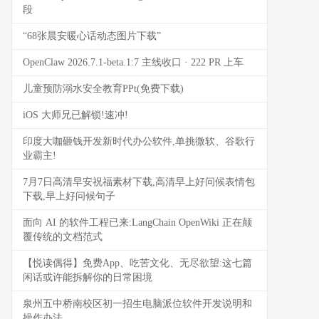
段
“68张晨安暖心话动态图片下载”
OpenClaw 2026.7.1-beta.1:7 主线收口 · 222 PR 上车
儿童预防溺水安全教育PPt(免费下载)
iOS 大师兄已解锁!速冲!
印度大咖砸钱开发新时代办公软件,单挑微软、谷歌行
业霸主!
7月7日高清早安祝福素材下载,高清早上好问候表情包
下载,早上好问候句子
面向 AI 的软件工程已来:LangChain OpenWiki 正在颠
覆传统的文档范式
【悦读偶得】免费App、吃苦文化、无尽欲望:这七篇
闲话或许能拆解你的日常困境
泉州五中桥南校区初一招生电脑派位软件开发说明和
操作办法