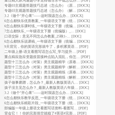
重点稿人际沟通题小李觉得领导水平低怎么办… [PDF]
专题03主观题答题技巧总述（怎么办）（原… [DOCX]
专题03主观题答题技巧总述（怎么办）（解… [DOCX]
3.2《做个“开心果”——这时我该怎么办… [DOCX]
6怎么都快乐优质教案_一年级语文下册（统… [DOCX]
6怎么都快乐课时练_一年级语文下册（统编… [DOCX]
7怎么都快乐_一年级语文下册（统编版）_… [DOC]
口语交际：意见不同怎么办教案_25秋1-… [DOC]
6怎么都快乐说课稿_一年级语文下册（统编… [DOCX]
9天背完，你的英语完形就牛了，多积累英语… [PDF]
二年级上册-语文看图写话怎么写_学习提升… [PDF]
重点稿应急应变题疫苗接种点陷入混乱，你怎… [PDF]
题型十三怎么办（对策）类主观题精学（原卷… [DOCX]
题型十三怎么办（对策）类主观题精学（解析… [DOCX]
题型十三怎么办（对策）类主观题精练（原卷… [DOCX]
题型十三怎么办（对策）类主观题精练（解析… [DOCX]
孩子做事磨蹭，怎么办？_最新人教版英语八… [DOC]
孩子没主见怎么办？_最新人教版英语八年级… [DOC]
3.2《做个“开心果”——这时我该怎么办… [DOCX]
6怎么都快乐教学反思_一年级语文下册（统… [DOCX]
6怎么都快乐精彩片段_一年级语文下册（统… [DOCX]
部编版一年级上册语文看图写话资料-看图写… [PDF]
背会它！！你的完形填空就稳了#英语#完形… [PDF]