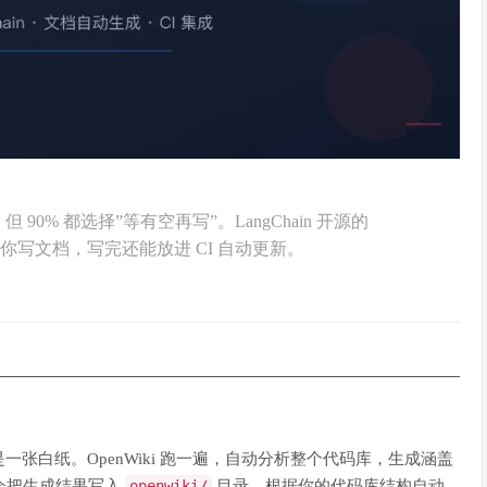
90% 都选择”等有空再写”。LangChain 开源的
I 替你写文档，写完还能放进 CI 自动更新。
张白纸。OpenWiki 跑一遍，自动分析整个代码库，生成涵盖
它会把生成结果写入
openwiki/
目录，根据你的代码库结构自动