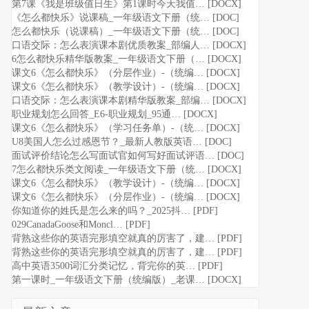
第7课《我是班级值日生》第1课时今天我值… [DOCX]
《怎么都快乐》说课稿_一年级语文下册（统… [DOC]
怎么都快乐（说课稿）_一年级语文下册（统… [DOC]
口语交际：怎么表演课本剧优质教案_部编人… [DOCX]
6怎么都快乐精华版教案_一年级语文下册（… [DOCX]
课文6《怎么都快乐》（分层作业）-（统编… [DOCX]
课文6《怎么都快乐》（教学设计）-（统编… [DOCX]
口语交际：怎么表演课本剧精华版教案_部编… [DOCX]
职业规划怎么回答_E6-职业规划_95通… [DOCX]
课文6《怎么都快乐》（学习任务单）-（统… [DOCX]
U8美国人怎么过感恩节？_最新人教版英语… [DOC]
面试评价结论怎么写面试官如何写好面试评语… [DOC]
7怎么都快乐类文阅读_一年级语文下册（统… [DOCX]
课文6《怎么都快乐》（教学设计）-（统编… [DOCX]
课文6《怎么都快乐》（分层作业）-（统编… [DOCX]
你知道你的姓氏是怎么来的吗？_2025抖… [PDF]
029CanadaGoose和Moncl… [PDF]
背熟这些你的英语完形填空就真的厉害了，建… [PDF]
背熟这些你的英语完形填空就真的厉害了，建… [PDF]
高中英语3500词汇分类记忆，背完你的英… [PDF]
第一课时_一年级语文下册（统编版）_老课… [DOCX]