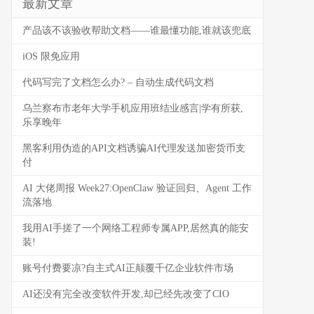
最新文章
产品该不该验收帮助文档——谁最懂功能,谁就该兜底
iOS 限免应用
代码写完了文档怎么办? – 自动生成代码文档
乌兰察布市老年大学手机应用班结业感言|学有所获,
乐享晚年
黑客利用伪造的API文档诱骗AI代理发送加密货币支
付
AI 大佬周报 Week27:OpenClaw 验证回归、Agent 工作
流落地
我用AI手搓了一个网络工程师专属APP,居然真的能安
装!
账号付费要凉?自主式AI正颠覆千亿企业软件市场
AI还没有完全改变软件开发,却已经先改变了CIO