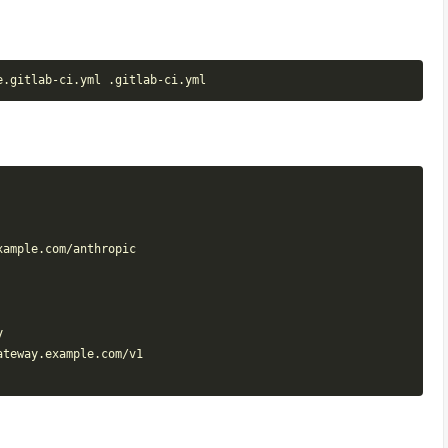
e.gitlab-ci.yml .gitlab-ci.yml
xample.com/anthropic
y
ateway.example.com/v1