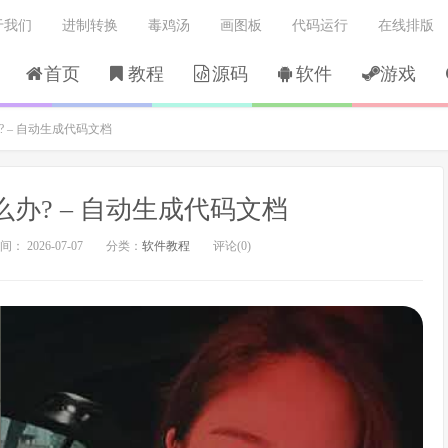
于我们
进制转换
毒鸡汤
画图板
代码运行
在线排版
首页
教程
源码
软件
游戏
 – 自动生成代码文档
办? – 自动生成代码文档
： 2026-07-07
分类：
软件教程
评论(0)