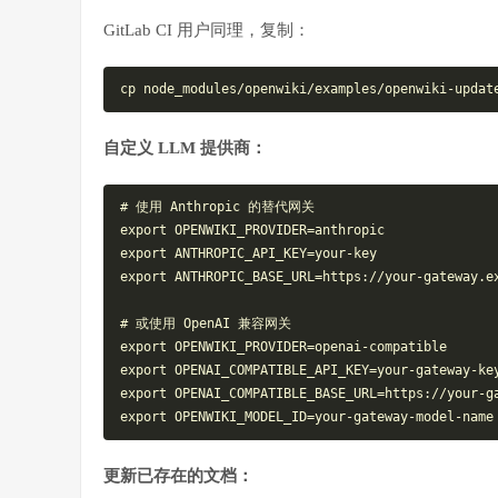
GitLab CI 用户同理，复制：
cp
 node_modules/openwiki/examples/openwiki-updat
自定义 LLM 提供商：
# 使用 Anthropic 的替代网关
export
 OPENWIKI_PROVIDER=anthropic
export
 ANTHROPIC_API_KEY=your-key
export
 ANTHROPIC_BASE_URL=https://your-gateway.e
# 或使用 OpenAI 兼容网关
export
 OPENWIKI_PROVIDER=openai-compatible
export
 OPENAI_COMPATIBLE_API_KEY=your-gateway-ke
export
 OPENAI_COMPATIBLE_BASE_URL=https://your-g
export
 OPENWIKI_MODEL_ID=your-gateway-model-name
更新已存在的文档：