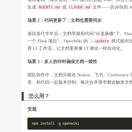
生成
AGENTS.md
或
CLAUDE.md
文件——告诉你的 A
场景 2：代码更新了，文档也需要同步
项目迭代半年后，文档早就和代码”分道扬镳”了。Flask 
一个 Flask 项目”。OpenWiki 的
--update
模式能对
置 CI 工作流，让文档更新像 CI 测试一样自动化。
场景 3：多人协作时确保文档一致性
团队协作中，文档分散在 Notion、飞书、Confluen
里，和代码一起版本控制。每次合并请求都会触发文
怎么用？
安装
npm install -g openwiki