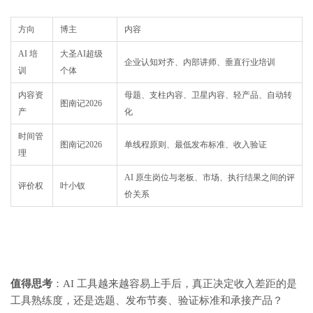
方向
博主
内容
AI 培
大圣AI超级
企业认知对齐、内部讲师、垂直行业培训
训
个体
内容资
母题、支柱内容、卫星内容、轻产品、自动转
图南记2026
产
化
时间管
图南记2026
单线程原则、最低发布标准、收入验证
理
AI 原生岗位与老板、市场、执行结果之间的评
评价权
叶小钗
价关系
值得思考
：AI 工具越来越容易上手后，真正决定收入差距的是
工具熟练度，还是选题、发布节奏、验证标准和承接产品？