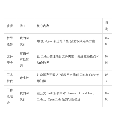
日
步骤
博主
核心内容
期
权限
我的AI
07-
用“把 Agent 装进笼子里”描述权限隔离方案
边界
伙计
03
贺伯AI
文件
让 Codex 整理项目文件夹前，先建立还原点和
07-
实战笔
安全
动作边界
04
记
工具
讨论国产开源 AI 编程平台降低 Claude Code 使
06-
叶小钗
替代
用门槛
30
工作
我的AI
在公文 Skill 安装中对 Hermes、OpenClaw、
07-
流组
伙计
Codex、OpenCode 做兼容性描述
05
合