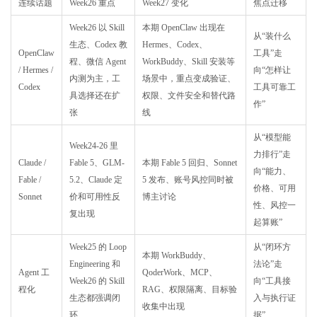
连续话题
Week26 重点
Week27 变化
焦点迁移
Week26 以 Skill
本期 OpenClaw 出现在
从“装什么
生态、Codex 教
Hermes、Codex、
OpenClaw
工具”走
程、微信 Agent
WorkBuddy、Skill 安装等
/ Hermes /
向“怎样让
内测为主，工
场景中，重点变成验证、
Codex
工具可靠工
具选择还在扩
权限、文件安全和替代路
作”
张
线
从“模型能
Week24-26 里
力排行”走
Claude /
Fable 5、GLM-
本期 Fable 5 回归、Sonnet
向“能力、
Fable /
5.2、Claude 定
5 发布、账号风控同时被
价格、可用
Sonnet
价和可用性反
博主讨论
性、风控一
复出现
起算账”
Week25 的 Loop
从“闭环方
本期 WorkBuddy、
Engineering 和
法论”走
Agent 工
QoderWork、MCP、
Week26 的 Skill
向“工具接
程化
RAG、权限隔离、目标验
生态都强调闭
入与执行证
收集中出现
环
据”