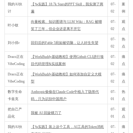
我的AI伙
【🦄实践】18.7k Stars的PPT Skill，我实测了两
07-
案
计
遍
02
例
向量检索、知识图谱与 LLM Wiki：RAG 被嘲
07-
观
叶小钗
笑了三年，但企业还是离不开它
02
点
07-
热
刘小排r
回归后的Fable 5宛如被切脑，让人好生失望
02
点
Draco正在
【WorkBuddy基础教程】使用Github CLI进行项
07-
痛
VibeCoding
目代码管理&实战案例
02
点
Draco正在
【WorkBuddy基础教程】如何添加自定义大模
07-
痛
VibeCoding
型
02
点
数字生命
Anthropic偷偷在Claude Code中植入了隐形代
07-
热
卡兹克
码，只为识别中国用户
01
点
把自己产
07-
观
我被 AI 回旋镖刀了
品化
01
点
我的AI伙
【🦄实践】装上这个工具，AI工具的Token消耗
07-
痛