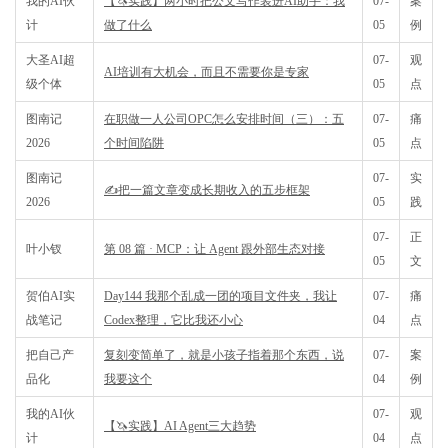
我的AI伙
【🦄实践】两小时把公文写作装进AI助手：我
07-
案
计
做了什么
05
例
大圣AI超
07-
观
AI培训有大机会，而且不需要你是专家
级个体
05
点
图南记
在职做一人公司OPC怎么安排时间（三）：五
07-
痛
2026
个时间陷阱
05
点
图南记
07-
实
✍️把一篇文章变成长期收入的五步框架
2026
05
践
07-
正
叶小钗
第 08 篇 · MCP：让 Agent 跟外部生态对接
05
文
贺伯AI实
Day144 我那个乱成一团的项目文件夹，我让
07-
痛
战笔记
Codex整理，它比我还小心
04
点
把自己产
复刻变简单了，就是小孩子指着那个东西，说
07-
案
品化
我要这个
04
例
我的AI伙
07-
观
【🦄实践】AI Agent三大趋势
计
04
点