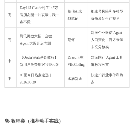
Day145 Claude封了145万
贺伯AI实
把账号风险和多模型
高
号朋友圈一片哀嚎，我一
战笔记
备份放到生产视角
点不慌
对应企业微信 Agent
腾讯再放大招，企微
高
苍何
入口变化，官方来源
Agent 大圆开启内测
未充分核实
【QoderWork基础教程】
Draco正在
对应国产 Agent 工具
中
新用户免费用1个月Pro版
VibeCoding
链教程分支
AI圈今日热点速递｜
快速扫行业事件和热
中
水滴新途
2026.06.29
点
📚 教程类（推荐动手实践）