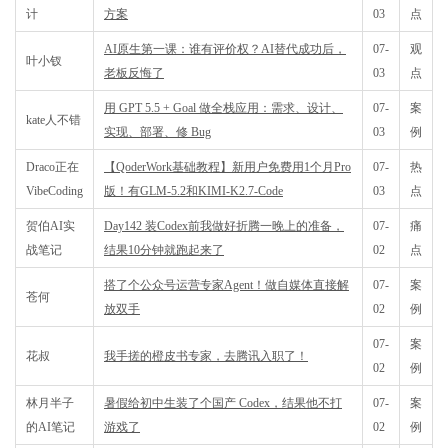
计
方案
03
点
AI原生第一课：谁有评价权？AI替代成功后，
07-
观
叶小钗
老板反悔了
03
点
用 GPT 5.5 + Goal 做全栈应用：需求、设计、
07-
案
kate人不错
实现、部署、修 Bug
03
例
Draco正在
【QoderWork基础教程】新用户免费用1个月Pro
07-
热
VibeCoding
版！有GLM-5.2和KIMI-K2.7-Code
03
点
贺伯AI实
Day142 装Codex前我做好折腾一晚上的准备，
07-
痛
战笔记
结果10分钟就跑起来了
02
点
搭了个公众号运营专家Agent！做自媒体直接解
07-
案
苍何
放双手
02
例
07-
案
花叔
我手搓的橙皮书专家，去腾讯入职了！
02
例
林月半子
暑假给初中生装了个国产 Codex，结果他不打
07-
案
的AI笔记
游戏了
02
例