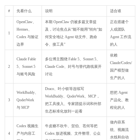
#
先看什么
说明
适合谁
OpenClaw、
本期 OpenClaw 仍被多篇文章提
正在搭建个
Hermes、
及，讨论焦点从“能不能用”转向“如
人或团队
1
Codex 与验证
何安全地让 Agent 动文件、跑命
Agent 工作流
边界
令、接工具”
的人
依赖
Claude Fable
多位博主围绕 Fable 5、Sonnet 5、
Claude/Codex/
2
5、Sonnet 5
Claude Code、封号与替代路线展开
国产模型做
与账号风险
讨论
生产的人
Draco、叶小钗等连续写
WorkBuddy、
想把 Agent
WorkBuddy、QoderWork、MCP，
3
QoderWork
产品化、教
把工具接入、专家团提示词和外部
与 MCP
程化的人
生态标准化放到一起看
做内容系
Codex 视频生
牛皮糖不吹牛、贺伯、苍何等把
统、视频流
4
产与内容工
Codex 放进视频、文件整理、公众
水线和自动