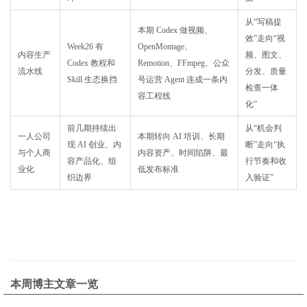
从“写稿提
本期 Codex 做视频、
效”走向“视
Week26 有
OpenMontage、
内容生产
频、图文、
Codex 教程和
Remotion、FFmpeg、公众
流水线
分发、质量
Skill 生态换挡
号运营 Agent 连成一条内
检查一体
容工程线
化”
前几期持续出
从“机会判
一人公司
本期转向 AI 培训、长期
现 AI 创业、内
断”走向“执
与个人商
内容资产、时间陷阱、最
容产品化、组
行节奏和收
业化
低发布标准
织边界
入验证”
本周博主文章一览