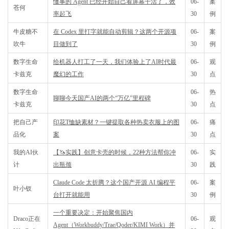
懂事的 Agent 已经开始自己看屏幕干活了，效
06-
案
苍何
率起飞
30
例
牛皮糖不
在 Codex 里打字就能自动剪辑？这两个开源项
06-
案
吹牛
目做到了
30
例
数字生命
给机器人打工了一天，我们体验上了AI时代最
06-
观
卡兹克
魔幻的工作
30
点
数字生命
06-
热
聊聊今天国产AI的两个“万亿”里程碑
卡兹克
30
点
把自己产
印花T恤缺素材？一键提取各种热卖衣服上的图
06-
痛
品化
案
30
点
我的AI伙
【🦄实践】创意卡壳的时候，22种方法帮你冲
06-
实
计
出瓶颈
30
践
Claude Code 太折腾？这个国产开源 AI 编程平
06-
案
叶小钗
台打开就能用
30
例
一个重要决定：开始聚焦国内
Draco正在
06-
观
Agent（Workbuddy/Trae/Qoder/KIMI Work）并