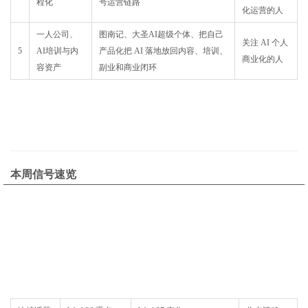
程化
号运营链路
化运营的人
一人公司、
图南记、大圣AI超级个体、把自己
关注 AI 个人
5
AI培训与内
产品化把 AI 落地放回内容、培训、
商业化的人
容资产
副业和商业闭环
本周信号速览