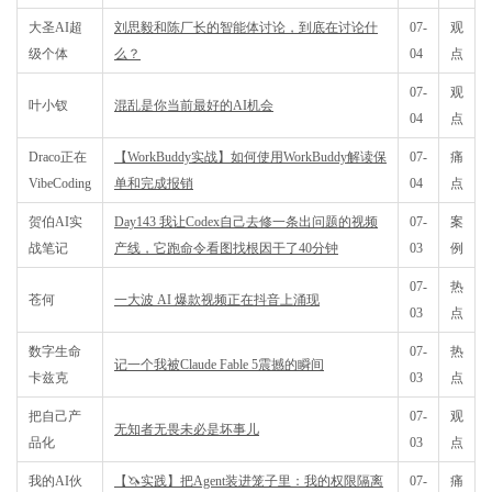
大圣AI超
刘思毅和陈厂长的智能体讨论，到底在讨论什
07-
观
级个体
么？
04
点
07-
观
叶小钗
混乱是你当前最好的AI机会
04
点
Draco正在
【WorkBuddy实战】如何使用WorkBuddy解读保
07-
痛
VibeCoding
单和完成报销
04
点
贺伯AI实
Day143 我让Codex自己去修一条出问题的视频
07-
案
战笔记
产线，它跑命令看图找根因干了40分钟
03
例
07-
热
苍何
一大波 AI 爆款视频正在抖音上涌现
03
点
数字生命
07-
热
记一个我被Claude Fable 5震撼的瞬间
卡兹克
03
点
把自己产
07-
观
无知者无畏未必是坏事儿
品化
03
点
我的AI伙
【🦄实践】把Agent装进笼子里：我的权限隔离
07-
痛