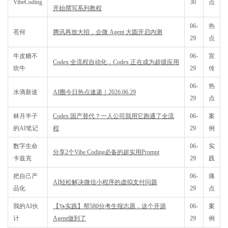
VibeCoding
30
点
开始撰写系列教程
06-
热
苍何
腾讯再放大招，企微 Agent 大圆开启内测
29
点
牛皮糖不
06-
宣
Codex 全流程自动化，Codex 正在成为超级应用
吹牛
29
传
06-
热
水滴新途
AI圈今日热点速递｜2026.06.29
29
点
林月半子
Codex 国产替代？一人公司我用它跑通了全流
06-
案
的AI笔记
程
29
例
数字生命
06-
实
分享2个Vibe Coding必备的超实用Prompt
卡兹克
29
践
把自己产
06-
痛
AI轻松解决微信小程序的虚拟支付问题
品化
29
点
我的AI伙
【🦄实践】帮580分考生报志愿，这个开源
06-
案
计
Agent做到了
29
例