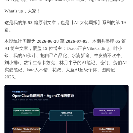
What’s up，大家！
这是我的第
53
篇原创文章，也是【AI 大佬周报】系列的第
19
篇。
本期统计周期为
2026-06-28 至 2026-07-05
。本期共整理
65
篇
AI 博主文章，覆盖
15
位博主：Draco正在VibeCoding、叶小
钗、我的AI伙计、把自己产品化、水滴新途、牛皮糖不吹牛、
刘小排r、数字生命卡兹克、林月半子的AI笔记、苍何、贺伯AI
实战笔记、kate人不错、花叔、大圣AI超级个体、图南记
2026。