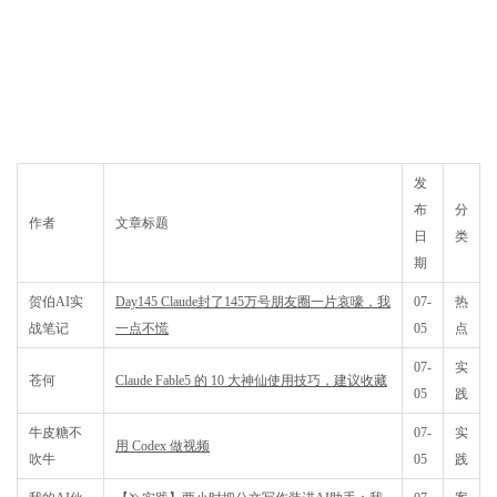
发
布
分
作者
文章标题
日
类
期
贺伯AI实
Day145 Claude封了145万号朋友圈一片哀嚎，我
07-
热
战笔记
一点不慌
05
点
07-
实
苍何
Claude Fable5 的 10 大神仙使用技巧，建议收藏
05
践
牛皮糖不
07-
实
用 Codex 做视频
吹牛
05
践