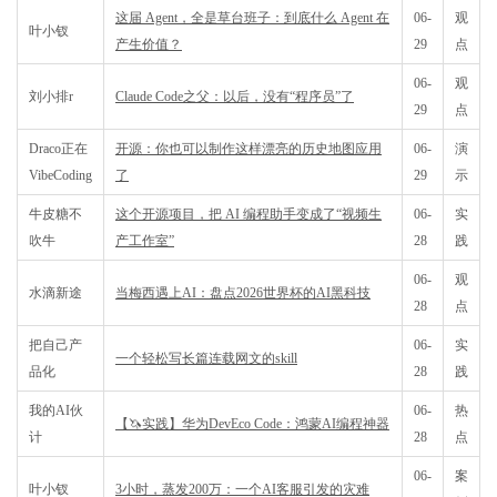
这届 Agent，全是草台班子：到底什么 Agent 在
06-
观
叶小钗
产生价值？
29
点
06-
观
刘小排r
Claude Code之父：以后，没有“程序员”了
29
点
Draco正在
开源：你也可以制作这样漂亮的历史地图应用
06-
演
VibeCoding
了
29
示
牛皮糖不
这个开源项目，把 AI 编程助手变成了“视频生
06-
实
吹牛
产工作室”
28
践
06-
观
水滴新途
当梅西遇上AI：盘点2026世界杯的AI黑科技
28
点
把自己产
06-
实
一个轻松写长篇连载网文的skill
品化
28
践
我的AI伙
06-
热
【🦄实践】华为DevEco Code：鸿蒙AI编程神器
计
28
点
06-
案
叶小钗
3小时，蒸发200万：一个AI客服引发的灾难