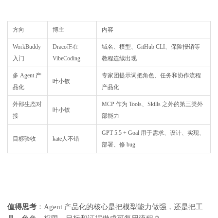
方向
博主
内容
WorkBuddy
Draco正在
域名、模型、GitHub CLI、保险报销等
入门
VibeCoding
教程连续出现
多 Agent 产
专家团提示词把角色、任务和协作流程
叶小钗
品化
产品化
外部生态对
MCP 作为 Tools、Skills 之外的第三类外
叶小钗
接
部能力
GPT 5.5 + Goal 用于需求、设计、实现、
目标验收
kate人不错
部署、修 bug
值得思考
：Agent 产品化的核心是把模型能力做强，还是把工