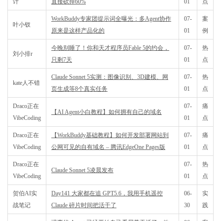
计
直接砍掉60%
01
点
WorkBuddy专家团提示词全曝光：多Agent协作
07-
案
叶小钗
原来是这样产品化的
01
例
今晚别睡了！你和天才程序员Fable 5的约会，
07-
热
刘小排r
只剩7天
01
点
Claude Sonnet 5实测：图像识别、3D建模、网
07-
热
kate人不错
页生成等8个真实任务
01
点
Draco正在
07-
痛
【AI Agent小白教程】如何拥有自己的域名
VibeCoding
01
点
Draco正在
【WorkBuddy基础教程】如何开发部署网站到
07-
痛
VibeCoding
公网可见的自有域名 – 腾讯EdgeOne Pages版
01
点
Draco正在
07-
热
Claude Sonnet 5凌晨发布
VibeCoding
01
点
贺伯AI实
Day141 大家都在追 GPT5.6，我用手机遥控
06-
实
战笔记
Claude 碎片时间把活干了
30
践