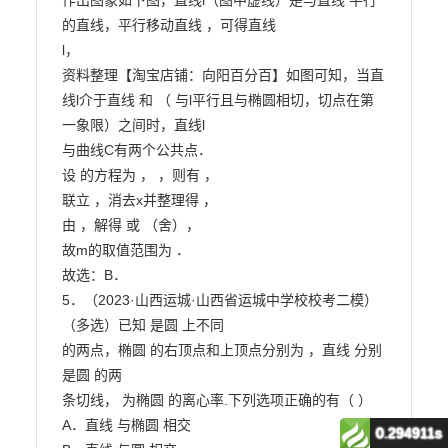
0.294911s