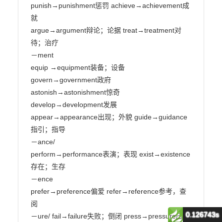
0.126743s