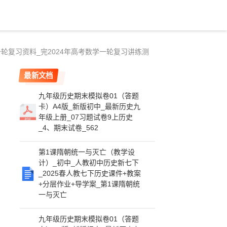
一轮复习资料_完2024年高考数学一轮复习讲练测
最新文档
九年级历史期末模拟卷01（答题
卡）A4版_新版初中_最新历史九
年级上册_07习题试卷9上历史
_4、期末试卷_562
第1课隋朝统一与灭亡（教学设
计）_初中_人教初中历史新七下
_2025春人教七下历史课件+教案
+分层作业+导学案_第1课隋朝统
一与灭亡
九年级历史期末模拟卷01（答题