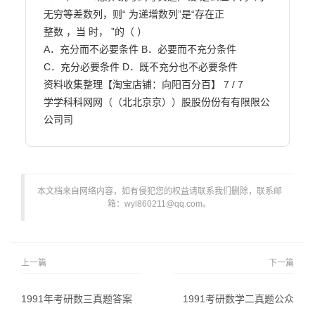
无穷等差数列，则“ 为递增数列”是“存在正

整数 ，当 时， ”的（ ）

A．充分而不必要条件 B．必要而不充分条件

C．充分必要条件 D．既不充分也不必要条件

资料收集整理【淘宝店铺：向阳百分百】 7 / 7

学学科科网网（（北北京京））股股份份有有限限公
公司司                        
本文档来自网络内容，如有侵犯您的权益请联系我们删除，联系邮
箱：wyl860211@qq.com。
上一篇
下一篇
1991年考研数三真题答案
1991考研数学二真题公众