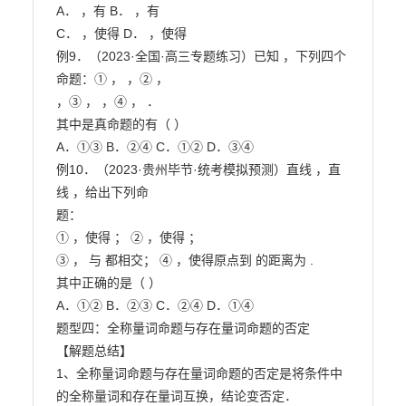
A． ，有 B． ，有

C． ，使得 D． ，使得

例9．（2023·全国·高三专题练习）已知 ，下列四个
命题：① ， ，② ，

，③ ， ，④ ， ．

其中是真命题的有（ ）

A．①③ B．②④ C．①② D．③④

例10．（2023·贵州毕节·统考模拟预测）直线 ，直
线 ，给出下列命

题：

① ，使得 ； ② ，使得 ；

③ ， 与 都相交； ④ ，使得原点到 的距离为 .

其中正确的是（ ）

A．①② B．②③ C．②④ D．①④

题型四：全称量词命题与存在量词命题的否定

【解题总结】

1、全称量词命题与存在量词命题的否定是将条件中
的全称量词和存在量词互换，结论变否定．
