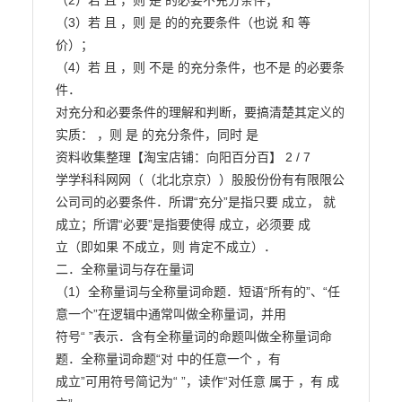
（2）若 且 ，则 是 的必要不充分条件；

（3）若 且 ，则 是 的的充要条件（也说 和 等
价）；

（4）若 且 ，则 不是 的充分条件，也不是 的必要条
件．

对充分和必要条件的理解和判断，要搞清楚其定义的
实质： ，则 是 的充分条件，同时 是

资料收集整理【淘宝店铺：向阳百分百】 2 / 7

学学科科网网（（北北京京））股股份份有有限限公
公司司的必要条件．所谓“充分”是指只要 成立， 就
成立；所谓“必要”是指要使得 成立，必须要 成

立（即如果 不成立，则 肯定不成立）．

二．全称量词与存在量词

（1）全称量词与全称量词命题．短语“所有的”、“任
意一个”在逻辑中通常叫做全称量词，并用

符号“ ”表示．含有全称量词的命题叫做全称量词命
题．全称量词命题“对 中的任意一个 ，有

成立”可用符号简记为“ ”，读作“对任意 属于 ，有 成