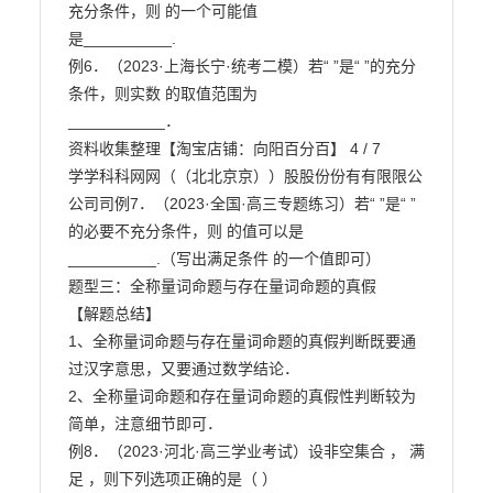
充分条件，则 的一个可能值

是__________.

例6．（2023·上海长宁·统考二模）若“ ”是“ ”的充分
条件，则实数 的取值范围为

___________．

资料收集整理【淘宝店铺：向阳百分百】 4 / 7

学学科科网网（（北北京京））股股份份有有限限公
公司司例7．（2023·全国·高三专题练习）若“ ”是“ ”
的必要不充分条件，则 的值可以是

__________.（写出满足条件 的一个值即可）

题型三：全称量词命题与存在量词命题的真假

【解题总结】

1、全称量词命题与存在量词命题的真假判断既要通
过汉字意思，又要通过数学结论．

2、全称量词命题和存在量词命题的真假性判断较为
简单，注意细节即可．

例8．（2023·河北·高三学业考试）设非空集合 ， 满
足 ，则下列选项正确的是（ ）
