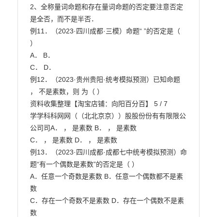
2、全称量词命题和存在量词命题的否定要注意否定
是全否，而不是半否．

例11．（2023·四川成都·三模）命题“ ”的否定是（ 
）

A． B．

C． D．

例12．（2023·贵州贵阳·统考模拟预测）已知命题 
， 不是素数，则 为（ ）

资料收集整理【淘宝店铺：向阳百分百】 5 / 7

学学科科网网（（北北京京））股股份份有有限限公
公司司A． ， 是素数 B． ， 是素数

C． ， 是素数 D． ， 是素数

例13．（2023·四川成都·成都七中统考模拟预测）命
题“有一个偶数是素数”的否定是（ ）

A．任意一个奇数是素数 B．任意一个偶数都不是素
数

C．存在一个奇数不是素数 D．存在一个偶数不是素
数
