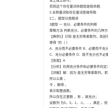
使之成立即可，

否则这个存在量词命题就是假命题.

3.全称量词和存在量词思维导图

2二、题型分类精讲

3题型 一 充分、必要条件的判断

策略方法 判断充分、必要条件的几种方
【典例1】已知 是无穷等差数列，其前项和
使得 ”的（ ）

A．充分而不必要条件 B．必要而不充分
C．充分必要条件 D．既不充分也不必要
【答案】A

【分析】利用充分条件和必要条件的定义
【详解】解：因为 是无穷等差数列，若 
所以公差 ，

令 ，解得 ，

表示取整函数，

所以存在正整数 ，有 ，故充分；

设数列 为5，3，1，-1，…，满足 ，但 