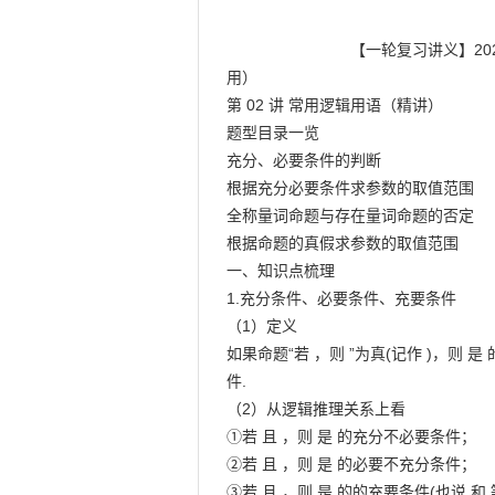
                            【一轮复习讲义】2024年高考数学高频考点题型归纳与方法总结（新高考通

用）

第 02 讲 常用逻辑用语（精讲）

题型目录一览

充分、必要条件的判断

根据充分必要条件求参数的取值范围

全称量词命题与存在量词命题的否定

根据命题的真假求参数的取值范围

一、知识点梳理

1.充分条件、必要条件、充要条件

（1）定义

如果命题“若 ，则 ”为真(记作 )，则 是
件.

（2）从逻辑推理关系上看

①若 且 ，则 是 的充分不必要条件；

②若 且 ，则 是 的必要不充分条件；

③若 且 ，则 是 的的充要条件(也说 和 