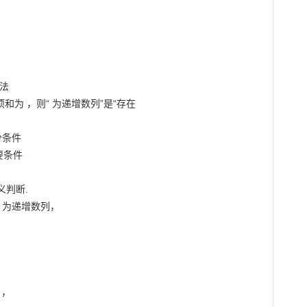
法

为 ，则“ 为递增数列”是“存在

条件

条件

判断.

为递增数列，

，
