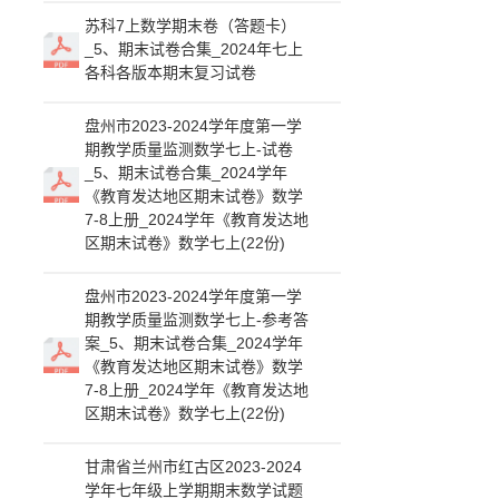
苏科7上数学期末卷（答题卡）
_5、期末试卷合集_2024年七上
各科各版本期末复习试卷
盘州市2023-2024学年度第一学
期教学质量监测数学七上-试卷
_5、期末试卷合集_2024学年
《教育发达地区期末试卷》数学
7-8上册_2024学年《教育发达地
区期末试卷》数学七上(22份)
盘州市2023-2024学年度第一学
期教学质量监测数学七上-参考答
案_5、期末试卷合集_2024学年
《教育发达地区期末试卷》数学
7-8上册_2024学年《教育发达地
区期末试卷》数学七上(22份)
甘肃省兰州市红古区2023-2024
学年七年级上学期期末数学试题