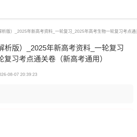
解析版）_2025年新高考资料_一轮复习_2025年高考生物一轮复习考点
解析版）_2025年新高考资料_一轮复习
一轮复习考点通关卷（新高考通用）
026-08-07 20:39:23