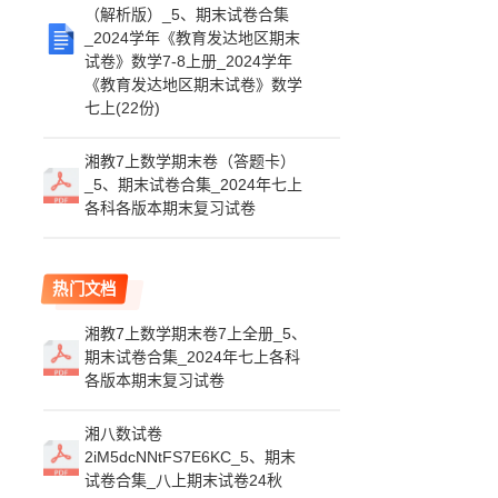
（解析版）_5、期末试卷合集
_2024学年《教育发达地区期末
试卷》数学7-8上册_2024学年
《教育发达地区期末试卷》数学
七上(22份)
湘教7上数学期末卷（答题卡）
_5、期末试卷合集_2024年七上
各科各版本期末复习试卷
热门文档
湘教7上数学期末卷7上全册_5、
期末试卷合集_2024年七上各科
各版本期末复习试卷
湘八数试卷
2iM5dcNNtFS7E6KC_5、期末
试卷合集_八上期末试卷24秋