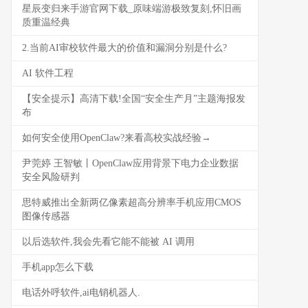
星辰变归来手游官网下载_原味端游极致复刻,怀旧画
质重温经典
2.当前AI审校软件最大的价值和漏洞分别是什么?
AI 软件工程
【安全提示】高清下载!全国“安全生产月”主题海报发
布
如何安全使用OpenClaw?来看高校实战经验→
尹莞婷 王智敏丨OpenClaw应用背景下电力企业数据
安全风险研判
思特威推出全新两亿像素超高分辨率手机应用CMOS
图像传感器
以后选软件,我会先看它能不能被 AI 调用
手机app怎么下载
电话外呼软件,ai电销机器人.