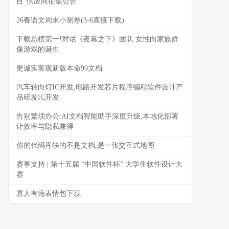
目”供应商征集公告
26春语文周末小测卷(3-6直接下载)
下载总榜第一!对话《夜幕之下》团队:女性向家族群
像游戏的诞生
更诚实客观新版本命99文档
汽车转向灯IC开发,电路开发芯片程序编程软件设计产
品研发IC开发
告别繁琐办公:AI文档智能助手深度升级,本地化部署
让效率与隐私兼得
你的代码库缺的不是文档,是一张交互式地图
赛事支持 | 第十五届 “中国软件杯” 大学生软件设计大
赛
寡人有痣表情包下载