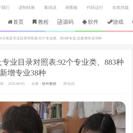
于我们
进制转换
毒鸡汤
画图板
代码运行
在线排版
首页
教程
源码
软件
游戏
学科分类及专业目录对照表:92个专业类、883种专业,含新增专业38种
及专业目录对照表:92个专业类、883种
含新增专业38种
： 2026-06-03
分类：
软件教程
评论(0)