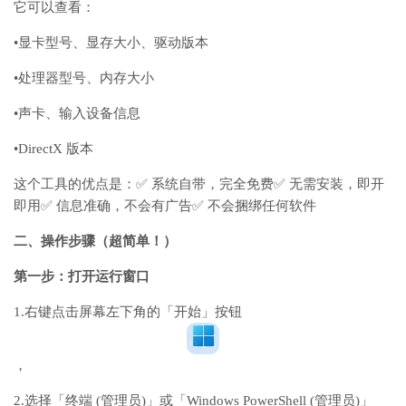
它可以查看：
•
显卡型号、显存大小、驱动版本
•
处理器型号、内存大小
•
声卡、输入设备信息
•
DirectX
版本
这个工具的优点是：
✅
系统自带，完全免费
✅
无需安装，即开
即用
✅
信息准确，不会有广告
✅
不会捆绑任何软件
二、操作步骤（超简单！）
第一步：打开运行窗口
1.
右键点击
屏幕左下角的「开始」按钮
，
2.
选择「终端
(
管理员
)
」或「
Windows PowerShell (
管理员
)
」