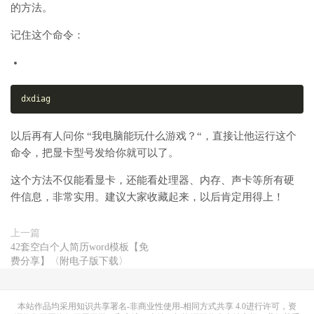
的方法。
记住这个命令：
dxdiag
以后再有人问你
“
我电脑能玩什么游戏？
“
，直接让他运行这个
命令，把显卡型号发给你就可以了。
这个方法不仅能看显卡，还能看处理器、内存、声卡等所有硬
件信息，非常实用。建议大家收藏起来，以后肯定用得上！
上一篇
42套空白个人简历word模板【免
费分享】〈附电子版下载〉
本站作品均采用
知识共享署名-非商业性使用-相同方式共享 4.0
进行许可，资