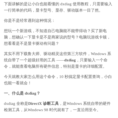
下面讲解的是让小白也能看懂的
dxdiag
使用教程，只需要输入
一行简单的代码，显卡型号、显存、驱动版本一目了然。
你是不是经常遇到这种情况：
想玩一个新游戏，不知道自己电脑能不能带得动？
买了新电
脑，想确认一下显卡是不是商家说的型号？
电脑玩游戏卡顿，
想看看是不是显卡驱动有问题？
其实不用下载鲁大师、驱动精灵这些第三方软件，
Windows
系
统自带了一个超级好用的工具
——
dxdiag
，只要输入一个命
令，就能查看电脑所有硬件信息，特别是显卡的详细配置。
今天就教大家怎么用这个命令，
10
秒搞定显卡配置查询，小白
也能一看就会！
一、什么是
dxdiag
？
dxdiag
全称是
DirectX
诊断工具
，是
Windows
系统自带的硬件
检测工具
，从
Windows 98
时代就有了，一直沿用至今。