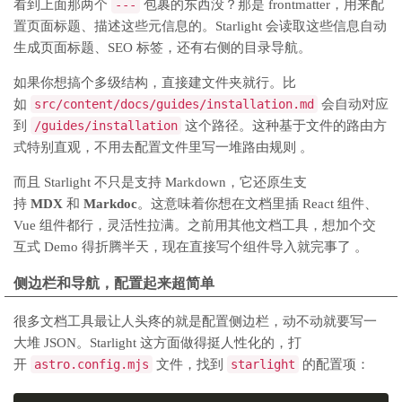
看到上面那两个
---
包裹的东西没？那是 frontmatter，用来配
置页面标题、描述这些元信息的。Starlight 会读取这些信息自动
生成页面标题、SEO 标签，还有右侧的目录导航。
如果你想搞个多级结构，直接建文件夹就行。比
如
src/content/docs/guides/installation.md
会自动对应
到
/guides/installation
这个路径。这种基于文件的路由方
式特别直观，不用去配置文件里写一堆路由规则 。
而且 Starlight 不只是支持 Markdown，它还原生支
持
MDX
和
Markdoc
。这意味着你想在文档里插 React 组件、
Vue 组件都行，灵活性拉满。之前用其他文档工具，想加个交
互式 Demo 得折腾半天，现在直接写个组件导入就完事了 。
侧边栏和导航，配置起来超简单
很多文档工具最让人头疼的就是配置侧边栏，动不动就要写一
大堆 JSON。Starlight 这方面做得挺人性化的，打
开
astro.config.mjs
文件，找到
starlight
的配置项：