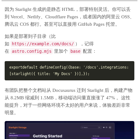
因为 Starlight 生成的是静态 HTML，部署特别灵活。你可以丢
到 Vercel、Netlify、Cloudflare Pages，或者国内的阿里云 OSS、
腾讯云 COS 都行。甚至可以直接用 GitHub Pages 托管。
如果是部署到子目录（比
如
https://example.com/docs/
），记得
在
astro.config.mjs
里加个
base
配置：
export
default
 defineConfig({
base
: 
'/docs'
,
integrations
: 
[starlight({ 
title
: 
'My Docs'
 })],
});
有团队把整个文档站从 Docusaurus 迁到 Starlight 后，构建产物
从 8.2MB 缩减到 1.5MB，移动端访问量直接涨了 47% 。这性
能提升，对于一些网络环境不太好的用户来说，体验差距非常
明显。