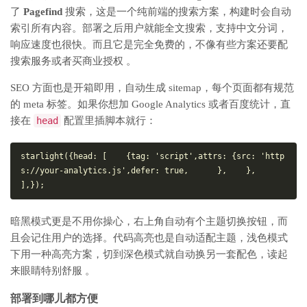
了
Pagefind
搜索，这是一个纯前端的搜索方案，构建时会自动
索引所有内容。部署之后用户就能全文搜索，支持中文分词，
响应速度也很快。而且它是完全免费的，不像有些方案还要配
搜索服务或者买商业授权 。
SEO 方面也是开箱即用，自动生成 sitemap，每个页面都有规范
的 meta 标签。如果你想加 Google Analytics 或者百度统计，直
接在
head
配置里插脚本就行：
starlight({
head
: [
    {
tag
: 
'script'
,
attrs
: {
src
: 
'http
s://your-analytics.js'
,
defer
: 
true
,
      },
    },
],
});
暗黑模式更是不用你操心，右上角自动有个主题切换按钮，而
且会记住用户的选择。代码高亮也是自动适配主题，浅色模式
下用一种高亮方案，切到深色模式就自动换另一套配色，读起
来眼睛特别舒服 。
部署到哪儿都方便