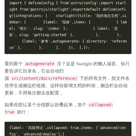
import
 { defineConfig } 
from
'astro/config'
;
import
 starl
ight 
from
'@astrojs/starlight'
;
export
default
 defineConfi
g({
integrations
: [
    starlight({
title
: 
'我的项目文档'
,
si
debar
: [
        {
label
: 
'指南'
,
items
: [
            { 
lab
el
: 
'简介'
, 
slug
: 
'index'
 },
            { 
label
: 
'安
装'
, 
slug
: 
'getting-started'
 },
          ],
        },
      {
label
: 
'参考'
,
autogenerate
: { 
directory
: 
'referen
ce'
 },
        },
      ],
    }),
  ],
});
看到那个
autogenerate
没？这是 Starlight 的懒人福音。你只
要告诉它目录名，它会自动扫
描
src/content/docs/reference/
下的所有文件，按文件名
排序生成侧边栏链接。这样你新增文档的时候，侧边栏会自动
更新，不用每次都去改配置 。
如果你想让某个分组默认折叠起来，加个
collapsed:
true
就行：
{
label
: 
'高级用法'
,
collapsed
: 
true
,
items
: [
'advanced/con
fig'
, 
'advanced/deploy'
],
}