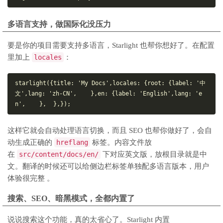
多语言支持，做国际化没压力
要是你的项目需要支持多语言，Starlight 也帮你想好了。在配置
里加上
locales
：
starlight({
title
: 
'My Docs'
,
locales
: {
root
: {
label
: 
'中
文'
,
lang
: 
'zh-CN'
,
    },
en
: {
label
: 
'English'
,
lang
: 
'e
n'
,
    },
  },
});
这样它就会自动处理语言切换，而且 SEO 也帮你做好了，会自
动生成正确的
hreflang
标签。内容文件放
在
src/content/docs/en/
下对应英文版，放根目录就是中
文。翻译的时候还可以给侧边栏标签单独配多语言版本，用户
体验很完整 。
搜索、SEO、暗黑模式，全都内置了
说说搜索这个功能，真的太省心了。Starlight 内置