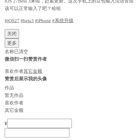
iOS 27Beta 3来啦，赶紧更新。这次手机上的豆包输入法语音应
该可以正常输入了吧？哈哈
#iOS27
#beta3
#iPhone
#系统升级
关闭
更多
名称已清空
微信扫一扫赞赏作者
喜欢作者
其它金额
赞赏后展示我的头像
作品
暂无作品
喜欢作者
其它金额
¥