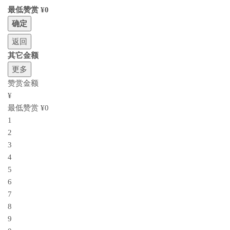
最低赞赏 ¥0
确定
返回
其它金额
更多
赞赏金额
¥
最低赞赏 ¥0
1
2
3
4
5
6
7
8
9