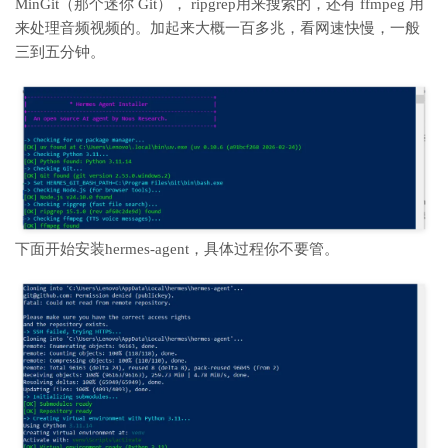
MinGit（那个迷你 Git），
ripgrep用来搜索的，
还有 ffmpeg 用
来处理音频视频的。加起来大概一百多兆，看网速快慢，一般
三到五分钟。
下面开始安装
hermes-agent，具体过程你不要管。