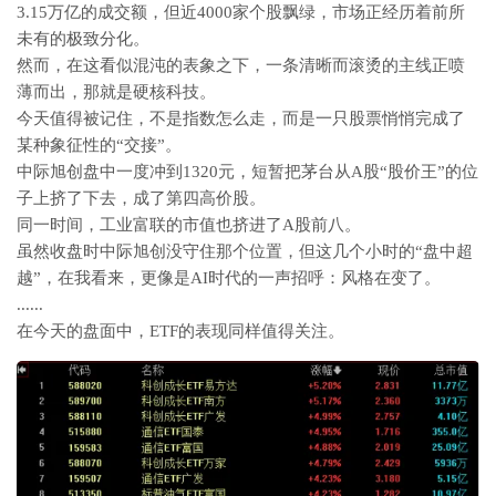
3.15万亿的成交额，但
近4000家个股飘绿，市场正经历着前所
未有的极致分化。
然而，在这看似混沌的表象之下，一条清晰而滚烫的主线正喷
薄而出，那就是硬核科技。
今天值得被记住，不是指数怎么走，而是一只股票悄悄完成了
某种象征性的“交接”。
中际旭创盘中一度冲到1320元，短暂把茅台从A股“股价王”的位
子上挤了下去，成了第四高价股。
同一时间，工业富联的市值也挤进了A股前八。
虽然收盘时中际旭创没守住那个位置，但这几个小时的“盘中超
越”，在我看来，更像是AI时代的一声招呼：风格在变了。
......
在今天的盘面中，ETF的表现同样值得关注。