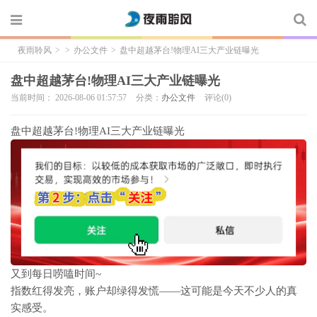
夜雨聆风
>
>
办公文件
>
盘中超越茅台!物理AI三大产业链曝光
盘中超越茅台!物理AI三大产业链曝光
当前时间： 2026-08-06 01:57:57
分类：
办公文件
评论(0)
盘中超越茅台!物理AI三大产业链曝光
又到每日唠嗑时间~
指数红得发亮，账户却绿得发慌——这可能是今天不少人的真
实感受。