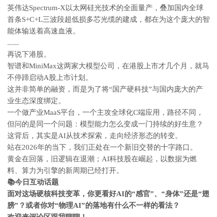
英伟达Spectrum-X以太网硅光技术的全面量产，叠加国内全球
首条S+C+L三波段超低损多芯光缆的建成，
都在为这个庞大的智
能体输送着高速血液。
......
再说下港股。
智谱和MiniMax这两家大模型公司，在港股上市才几个月，就马
不停蹄启动A股上市计划。
这并非简单的融资，而是为了将“国产硬科技”与国内庞大的产
业生态深度绑定。
一个做产业MaaS平台，一个主攻全球化C端应用，路径不同，
但问的是同一个问题：模型能力怎么变成一门持续的好生意？
这背后，其实是AI从技术探索，走向经济形态的转变。
站在2026年的当下，我们正处在一个新旧交替的十字路口。
黄金在回落，旧逻辑在退潮；AI科技股在崛起，以数据为燃
料、算力为引擎的新周期已经打开。
📚
今日互动话题
面对这场硬核科技变革，你更看好AI的“感官”、“身体”还是“翅
膀”？或者你对“物理AI”的落地有什么不一样的看法？
欢迎来评论区跟我聊聊！