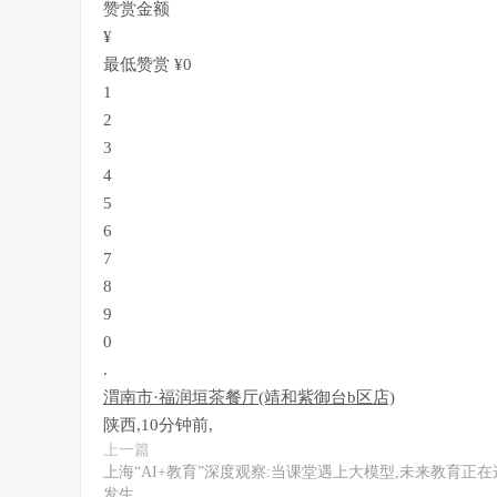
赞赏金额
¥
最低赞赏 ¥0
1
2
3
4
5
6
7
8
9
0
.
渭南市
·
福润垣茶餐厅(靖和紫御台b区店)
陕西
,
10分钟前
,
上一篇
上海“AI+教育”深度观察:当课堂遇上大模型,未来教育正在
发生