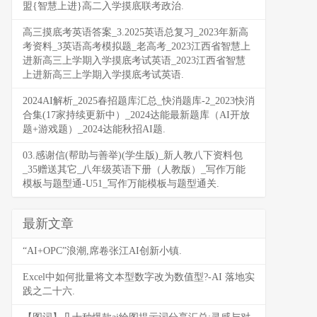
盟{智慧上进}高二入学摸底联考政治.
高三摸底考英语答案_3.2025英语总复习_2023年新高
考资料_3英语高考模拟题_老高考_2023江西省智慧上
进新高三上学期入学摸底考试英语_2023江西省智慧
上进新高三上学期入学摸底考试英语.
2024AI解析_2025春招题库汇总_快消题库-2_2023快消
合集(17家持续更新中）_2024达能最新题库（AI开放
题+游戏题）_2024达能秋招AI题.
03.感谢信(帮助与善举)(学生版)_新人教八下资料包
_35赠送其它_八年级英语下册（人教版）_写作万能
模板与题型通-U51_写作万能模板与题型通关.
最新文章
“AI+OPC”浪潮,席卷张江AI创新小镇.
Excel中如何批量将文本型数字改为数值型?-AI 落地实
践之二十六.