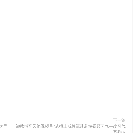
下一篇
这里
卸载抖音又陷视频号?从根上戒掉沉迷刷短视频习气—改习气
系列07