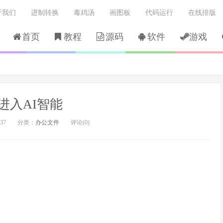
于我们
进制转换
毒鸡汤
画图板
代码运行
在线排版
首页
教程
源码
软件
游戏
进入AI智能
37
分类：
办公文件
评论(0)