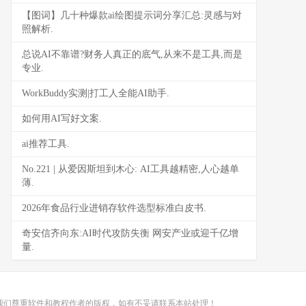
【图词】几十种爆款ai绘图提示词分享汇总:灵感与对
照解析.
总说AI不靠谱?财务人真正的底气,从来不是工具,而是
专业.
WorkBuddy实测|打工人全能AI助手.
如何用AI写好文案.
ai推荐工具.
No.221 | 从爱因斯坦到木心: AI工具越精密,人心越单
薄.
2026年食品行业进销存软件选型标准白皮书.
奇安信齐向东:AI时代攻防失衡 网安产业或迎千亿增
量.
我们尊重软件和教程作者的版权，如有不妥请联系本站处理！