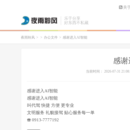
关
乐于分享
好东西不私藏
夜雨聆风
>
>
办公文件
>
感谢进入AI智能
感谢
当前时间： 2026-07-31 21:08:
感谢进入AI智能
感谢进入AI智能
​叫代驾 快捷 方便 更专业
文明服务 ​礼貌接驾 贴心服务每一单
​☎️ 0913-7777192