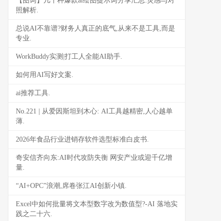
【图词】几十种爆款ai绘图提示词分享汇总:灵感与对
照解析.
总说AI不靠谱?财务人真正的底气,从来不是工具,而是
专业.
WorkBuddy实测|打工人全能AI助手.
如何用AI写好文案.
ai推荐工具.
No.221 | 从爱因斯坦到木心: AI工具越精密,人心越单
薄.
2026年食品行业进销存软件选型标准白皮书.
奇安信齐向东:AI时代攻防失衡 网安产业或迎千亿增
量.
“AI+OPC”浪潮,席卷张江AI创新小镇.
Excel中如何批量将文本型数字改为数值型?-AI 落地实
践之二十六.