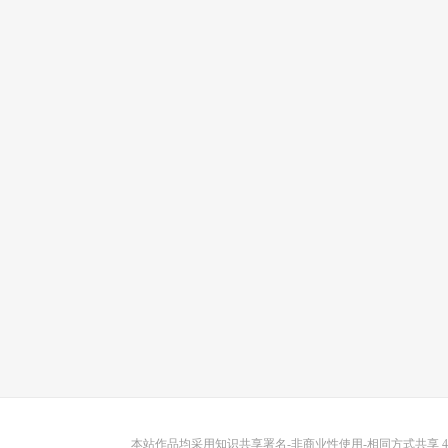
本站作品均采用
知识共享署名-非商业性使用-相同方式共享 4.