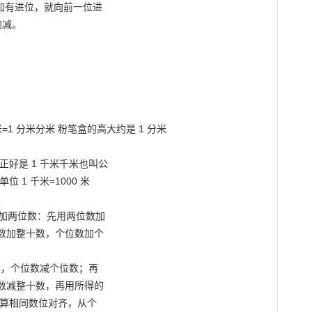
加有进位，就向前一位进

减。

=1 分米分米 粉笔盒的高大约是 1 分米

正好是 1 千米千米也叫公

1 千米=1000 米

加两位数：先用两位数加

数加整十数，个位数加个

数，个位数减个位数；再

数减整十数，再用所得的

算相同数位对齐，从个
