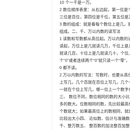
10 个一千是一万。

2.数位顺序表里：从右边起，第一位是
三位是百位，第四位是千位，第五位是万
3.数的组成：就是看每个数位上是几，
组成。二、千、万以内数的读写法

1.读数和写数都从高位起。万以内数的
读起，万位上是几就读几万，千位上是
就读几百，十位上是几就读几十，个位
个“0”或者连续两个“0”就只读一个“零”
0 都不读。

2.万以内数的写法：写数时，也要从高
上写几，几个百就在百位上写几，几个
一就在个位上写几，哪一位上一个数字也没
三、 数位不同，数位相同的数的大小比
多的数大。位数相同的数，先比较最高
个数就大；如果最高位上的数相同，就
比较出大小四、 近似数、估计与准确数
千、整万数五、 整百数的加法整百加整