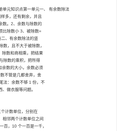
样多，还有剩余，并且

数。2、余数与除数的

比除数小 3、被除数=

商二、有余数除法的竖

除数，且不大于被除数，

，除数和商相乘，把结果

与除数的乘积，把所得

和余数的大小，余数必须

余数不管是几都舍弃，舍

法：余数不够 1 份，不

西、做衣服等问题。

五个计数单位，分别在

。相邻两个计数单位之间

是一百，10 个一百是一千，
