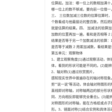
位算起。加法：哪一位上的数相加满十，要
哪一位上的数不够减，要向前一位借一，在
三、 三位数加减三位数的估算估算时，
个数看成与他最接近的整百数，然后把
就是估算的结果。四、 加减法的验算加法
加数的位置再加一遍，看和是否相等 2 
结果是否等于另一个加数减法的验算：1
是否等于减数 2 用差加减数，看结果是
第五单元：观察物体

1、建立观察角度(1)通过观察活动，体
体，看到的形状可能是不同的。(2)能
2、轴对称(1)通过欣赏图片，

感知现实世界中普遍存在的轴对称现象。(2
剪""说一说"等活动，体会轴对称图形的
直线即对称轴，对称轴两边的部分形状
同、方向相反即能够完全重合)。(3)能
对称图形的对称轴，能在方格纸或点子
形。3、镜面对称(1)结合实例和具体活