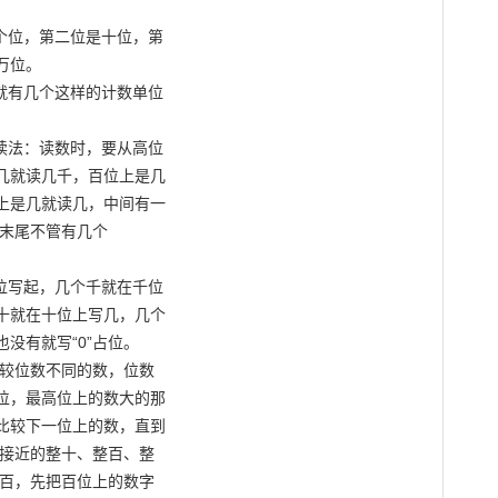
个位，第二位是十位，第

位。

就有几个这样的计数单位

读法：读数时，要从高位

几就读几千，百位上是几

上是几就读几，中间有一

，末尾不管有几个

位写起，几个千就在千位

十就在十位上写几，几个

有就写“0”占位。

较位数不同的数，位数

位，最高位上的数大的那

比较下一位上的数，直到

接近的整十、整百、整

百，先把百位上的数字
