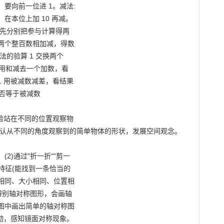
向前一位进 1。减法:

本位上加 10 再减。

先分别把参与计算得两

两个整百数相加减，得数

的验算 1 交换两个

用和减去一个加数，看

 用被减数减差，看结果

否等于被减数

验站在不同的位置观察物

辨认从不同的角度观察到的简单物体的形状，发展空间观念。
)通过"折一折""剪一

特征(能找到一条恰当的

相同、大小相同、位置相

辨别轴对称图形，会画轴

图中画出简单的轴对称图

动，感知镜面对称现象。
