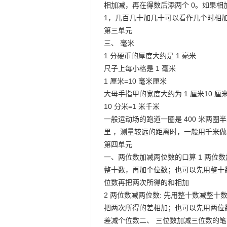
相加减，再在得数后添两个 0。如果相
1，几百几十加几十可以看作几个时相加
第三单元

三、 毫米

1 分硬币的厚度大约是 1 毫米

尺子上每小格是 1 毫米

1 厘米=10 毫米厘米

大母手指甲的宽度大约为 1 厘米10 厘米
10 分米=1 米千米

一般运动场的跑道一圈是 400 米两圈半
里 ，测量较远的距离时，一般用千米做单位 
第四单元

一、两位数加减两位数的口算 1 两位数
整十数，再加个位数；也可以先用整十
位数再把两次所得的和相加

2 两位数减两位数: 先用整十数减整十
把两次所得的差相加；也可以先用两位
差减个位数二、 三位数加减三位数的笔