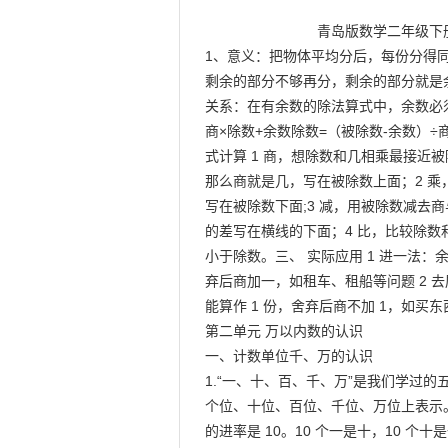
                            青岛版数学二年级下册单元知识点第一单元一、 有余数除法

1、意义：把物体平均分后，每份分得同
剩余的部分不够再分，剩余的部分就是余
关系：在有余数的除法算式中，余数必须
商×除数+余数除数=（被除数-余数）÷
式计算 1 商，想除数和几相乘最接近被
那么商就是几，写在被除数上面；2 乘
写在被除数下面;3 减，用被除数减去商
的差写在横线的下面；4 比，比较除数
小于除数。三、 实际应用 1 进一法：
弃后商加一，如租车、租船等问题 2 去尾
能算作 1 份，舍弃后商不加 1，如买东
第二单元 万以内数的认识

一、计数单位千、万的认识

1.“一、十、百、千、万”是我们学过的
个位、十位、百位、千位、万位上表示
的进率是 10。10 个一是十，10 个十