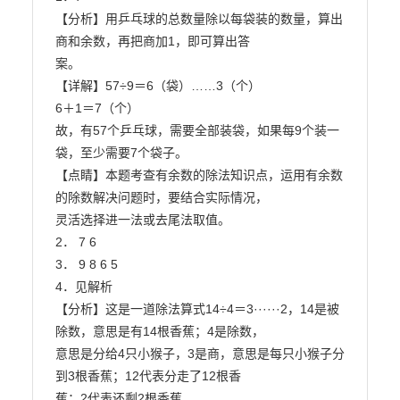
【分析】用乒乓球的总数量除以每袋装的数量，算出
商和余数，再把商加1，即可算出答

案。

【详解】57÷9＝6（袋）……3（个）

6＋1＝7（个）

故，有57个乒乓球，需要全部装袋，如果每9个装一
袋，至少需要7个袋子。

【点睛】本题考查有余数的除法知识点，运用有余数
的除数解决问题时，要结合实际情况，

灵活选择进一法或去尾法取值。

2． 7 6

3． 9 8 6 5

4．见解析

【分析】这是一道除法算式14÷4＝3······2，14是被
除数，意思是有14根香蕉；4是除数，

意思是分给4只小猴子，3是商，意思是每只小猴子分
到3根香蕉；12代表分走了12根香

蕉；2代表还剩2根香蕉。
