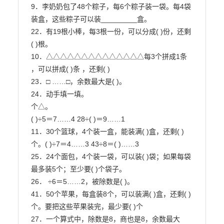
9．李奶奶包了48个粽子，每6个粽子装一袋。每4袋
装盒，这些粽子可以装_________盒。

22．有19根小棒，每3根一份，可以分成( )份，还剩
( )根。

10．△△△△△△△△△△△△△△每3个拼成1条 
，可以拼成( )条 ，还剩( )

23．□ ……□，余数最大是( )。

24．动手填一填。

个△。

( )÷5＝7……4 28÷( )＝9……1

11．30个篮球，4个装一盒，能装满( )盒，还剩( )
个。( )÷7＝4……3 43÷8＝( )……3

25．24个面包，4个装一袋，可以装( )袋；如果每袋
最多装5个；至少要( )个袋子。

26． ÷6＝5……2，被除数是( )。

41．50个苹果，每盒装8个，可以装满( )盒，还剩( )
个。要把这些苹果装完，最少要( )个

27．一个算式中，除数是8，商也是8，余数最大