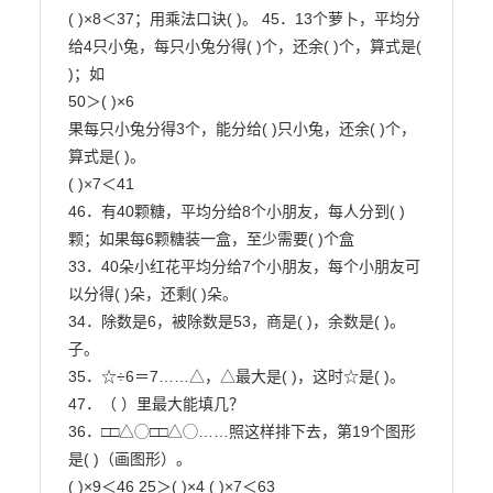
( )×8＜37；用乘法口诀( )。 45．13个萝卜，平均分
给4只小兔，每只小兔分得( )个，还余( )个，算式是( 
)；如

50＞( )×6

果每只小兔分得3个，能分给( )只小兔，还余( )个，
算式是( )。

( )×7＜41

46．有40颗糖，平均分给8个小朋友，每人分到( )
颗；如果每6颗糖装一盒，至少需要( )个盒

33．40朵小红花平均分给7个小朋友，每个小朋友可
以分得( )朵，还剩( )朵。

34．除数是6，被除数是53，商是( )，余数是( )。

子。

35．☆÷6＝7……△，△最大是( )，这时☆是( )。

47．（ ）里最大能填几？

36．□□△◯□□△◯……照这样排下去，第19个图形
是( )（画图形）。

( )×9＜46 25＞( )×4 ( )×7＜63
