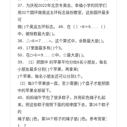
37．为庆祝2022年北京冬奥会，幸福小学的同学们
用32个圆环做奥运五环标志装扮教室，这些圆环最多
可

做( )个奥运五环标志。 48．在（ ）÷8＝6……（ ）
中，被除数最大是( )。

38．△÷6＝7……○，这个算式中，余数最大是( )。

49．17里面最多有( )个3。

50．在□÷6＝9……☆中，☆最大是( )。

39．（1）把图中 的苹果平均分给6名小朋友，每名
小朋友最多分到( )个苹果，再拿来(

)个苹果，每名小朋友还可以分到1个。

（2）每3个苹果放一盘，至少需要( )个盘子才能把图
中的苹果全部装下。

40．妈妈端午节包了很多粽子，并用彩色绳子扎起
来。把这些粽子按照下面的规律摆下去，第16个粽子
的

绳子是( )色，第34个粽子的绳子是( )色。参考答案：

1．7
