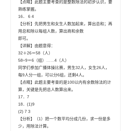
【点睛】此题主要考查的是整数除法的初步认识，要
熟练掌握。

16． 6 4

【分析】先把男生和女生人数加起来，算出总和；再
用总和除以每组人数，算出商和余数

即可。

【详解】由题意得：

32＋26＝58（人）

58÷9＝6（组）……4（人）

同学们参加广播体操比赛，男生32人，女生26人，
每9人分一组，可以分6组，还剩4人。

【点睛】此题主要考查的是100以内有余数除法的计
算，关键是先把总人数算出来。

17．7

18．(1)9

(2) 7 3

【分析】（1）把一个数平均分成几份，求一份是多
少，用除法计算。
