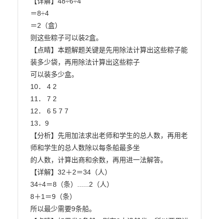
【详解】48÷6÷4

＝8÷4

＝2（盒）

则这些粽子可以装2盒。

【点睛】本题解题关键是先用除法计算出这些粽子能
装多少袋，再用除法计算出这些粽子

可以装多少盒。

10． 4 2

11． 7 2

12． 6 5 7 7

13．9

【分析】先用加法求出老师和学生的总人数，再用老
师和学生的总人数除以每条船最多坐

的人数，计算出商和余数，再用进一法解答。

【详解】32＋2＝34（人）

34÷4＝8（条）......2（人）

8＋1＝9（条）

所以最少需要9条船。
