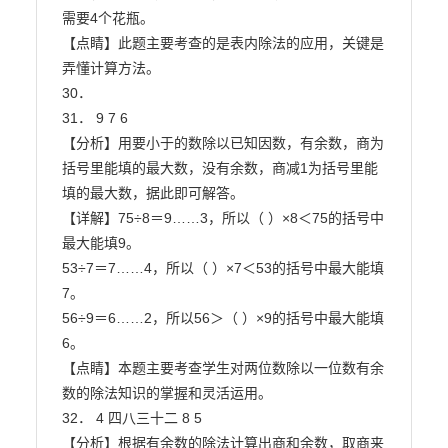
需要4个花瓶。

【点睛】此题主要考查的是表内除法的应用，关键是
弄懂计算方法。

30．

31． 9 7 6

【分析】用要小于的数除以已知因数，有余数，商为
括号里能填的最大数，没有余数，商减1为括号里能
填的最大数，据此即可解答。

【详解】75÷8＝9……3，所以（ ）×8＜75的括号中
最大能填9。

53÷7＝7……4，所以（ ）×7＜53的括号中最大能填
7。

56÷9＝6……2，所以56＞（ ）×9的括号中最大能填
6。

【点睛】本题主要考查学生对两位数除以一位数有余
数的除法知识的掌握和灵活运用。

32． 4 四八三十二 8 5

【分析】根据有余数的除法计算出商和余数，取商来