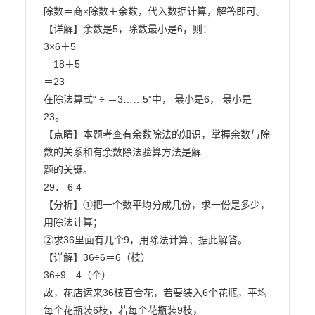
除数＝商×除数＋余数，代入数据计算，解答即可。

【详解】余数是5，除数最小是6，则：

3×6＋5

＝18＋5

＝23

在除法算式“ ÷ ＝3……5”中， 最小是6， 最小是
23。

【点睛】本题考查有余数除法的知识，掌握余数与除
数的关系和有余数除法验算方法是解

题的关键。

29． 6 4

【分析】①把一个数平均分成几份，求一份是多少，
用除法计算；

②求36里面有几个9，用除法计算；据此解答。

【详解】36÷6＝6（枝）

36÷9＝4（个）

故，花店运来36枝百合花，若要装入6个花瓶，平均
每个花瓶装6枝，若每个花瓶装9枝，
