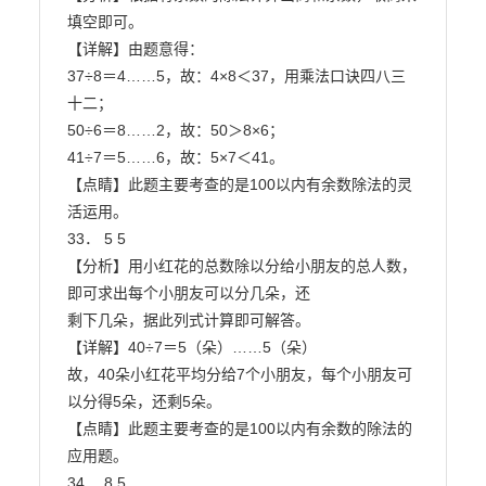
填空即可。

【详解】由题意得：

37÷8＝4……5，故：4×8＜37，用乘法口诀四八三
十二；

50÷6＝8……2，故：50＞8×6；

41÷7＝5……6，故：5×7＜41。

【点睛】此题主要考查的是100以内有余数除法的灵
活运用。

33． 5 5

【分析】用小红花的总数除以分给小朋友的总人数，
即可求出每个小朋友可以分几朵，还

剩下几朵，据此列式计算即可解答。

【详解】40÷7＝5（朵）……5（朵）

故，40朵小红花平均分给7个小朋友，每个小朋友可
以分得5朵，还剩5朵。

【点睛】此题主要考查的是100以内有余数的除法的
应用题。

34． 8 5
