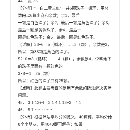
44． 黄 25

【分析】“一白二黄三红”一共6颗珠子一循环，用总
数除以6算出商和余数；余1，最后

一颗是白色珠子；余2，最后一颗是黄色珠子；余3，
最后一颗是黄色珠子；余4，最后一

颗是红色珠子；余5，最后一颗是红色珠子。

【详解】33÷6＝5（循环）……3（颗），余数是3，

所以：第33颗是黄色的珠子。

52÷6＝8（循环）……4（颗），余数是4，说明余下
的珠子里面有一颗红色的。

3×8＋1＝25（颗）

所以：红色的珠子共有25颗。

【点睛】此题主要考查的是用有余数的除法解决实际
问题。

45． 3 1 13÷4＝3 1 4 1 13÷3＝4 1

46． 5 7 ⋯⋯ ⋯⋯

【分析】根据除法平均分的意义，40颗糖，平均分给
8个小朋友，用40÷8即可解答；如果
