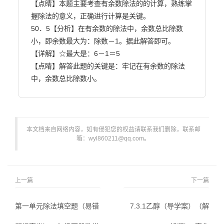
【点睛】本题主要考查有余数除法的的计算，熟练掌
握除法的意义，正确进行计算是关键。

50．5【分析】在有余数的除法中，余数总比除数
小，即余数最大为：除数－1。据此解答即可。

【详解】☆最大是：6－1＝5

【点睛】解答此题的关键是：牢记在有余数的除法
中，余数总比除数小。                        
本文档来自网络内容，如有侵犯您的权益请联系我们删除，联系邮
箱：wyl860211@qq.com。
上一篇
下一篇
第一单元除法填空题（易错
7.3.1乙醇（导学案）（解