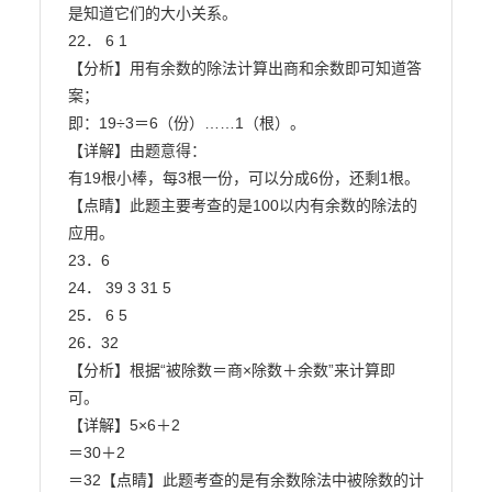
是知道它们的大小关系。

22． 6 1

【分析】用有余数的除法计算出商和余数即可知道答
案；

即：19÷3＝6（份）……1（根）。

【详解】由题意得：

有19根小棒，每3根一份，可以分成6份，还剩1根。

【点睛】此题主要考查的是100以内有余数的除法的
应用。

23．6

24． 39 3 31 5

25． 6 5

26．32

【分析】根据“被除数＝商×除数＋余数”来计算即
可。

【详解】5×6＋2

＝30＋2

＝32【点睛】此题考查的是有余数除法中被除数的计