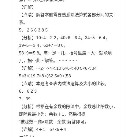
【详解】

【点睛】解答本题需要熟悉除法算式各部分间的关
系。

5． 2 6 6 3 8 5

【分析】10÷4＝2 2，40÷6＝6 4，34÷5＝6 4，
19÷5＝3 4，62÷7＝8 6，

53÷9＝5 8。商⋯是⋯几，括号里最⋯大⋯就能填
几，据⋯此⋯解答。 ⋯⋯ ⋯⋯

【详解】⋯2⋯×4＜10 6×6＜40 5×6＜34

5×3＜19 7×8＜62 5×9＜53

【点睛】本题考查表内乘法运算及大小的比较。

6． 6 2 3

7．39

【分析】根据在有余数的除法中，余数总比除数小，
即除数最小为：余数＋1，然后根据

“被除数＝商×除数＋余数”解答即可。

【详解】4＋1＝57×5＋4
