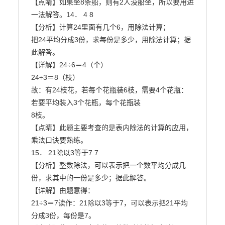
【点睛】如果坐8条船，则有2人没船坐，所以要用进
一法解答。14． 4 8

【分析】计算24里面有几个6，用除法计算；

把24平均分成3份，求每份是多少，用除法计算；据
此解答。

【详解】24÷6＝4（个）

24÷3＝8（枝）

故：有24枝花，若每个花瓶装6枝，需要4个花瓶：
若要平均装入3个花瓶，每个花瓶装

8枝。

【点睛】此题主要考查的是表内除法的计算的应用，
乘法口诀要熟练。

15． 21除以3等于7 7

【分析】整数除法，可以表示把一个数平均分成几
份，求其中的一份是多少；据此解答。

【详解】由题意得：

21÷3＝7读作：21除以3等于7，可以表示把21平均
分成3份，每份是7。
