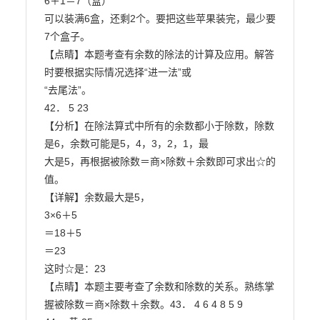
6＋1＝7（盒）

可以装满6盒，还剩2个。要把这些苹果装完，最少要
7个盒子。

【点睛】本题考查有余数的除法的计算及应用。解答
时要根据实际情况选择“进一法”或

“去尾法”。

42． 5 23

【分析】在除法算式中所有的余数都小于除数，除数
是6，余数可能是5，4，3，2，1，最

大是5，再根据被除数＝商×除数＋余数即可求出☆的
值。

【详解】余数最大是5，

3×6＋5

＝18＋5

＝23

这时☆是：23

【点睛】本题主要考查了余数和除数的关系。熟练掌
握被除数＝商×除数＋余数。43． 4 6 4 8 5 9
