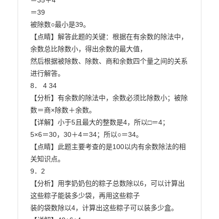
＝35＋4

＝39

被除数○最小是39。

【点睛】解答此题的关键：根据在有余数的除法中，
余数总比除数小，得出余数的最大值，

然后根据被除数、除数、商和余数四个量之间的关系
进行解答。

8． 4 34

【分析】有余数的除法中，余数必须比除数小；被除
数＝商×除数＋余数。

【详解】小于5且最大的整数是4，所以□＝4；

5×6＝30，30＋4＝34；所以○＝34。

【点睛】此题主要考查的是100以内有余数除法的相
关知识点。

9．2

【分析】用李奶奶包的粽子总数除以6，可以计算出
这些粽子能装多少袋，再用这些粽子

装的袋数除以4，计算出这些粽子可以装多少盒。
