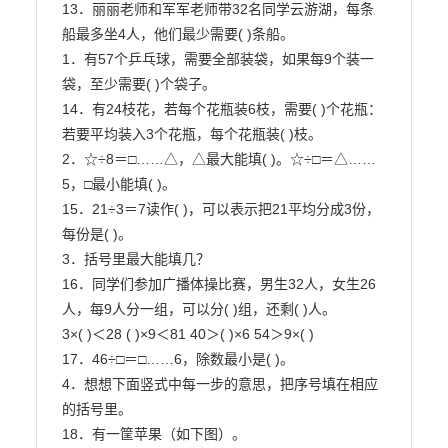
13．丽丽老师和军军老师带32名同学云游湖，每条
船最多坐4人，他们最少需要( )条船。

1．有57个乒乓球，需要全部装袋，如果每9个装一
袋，至少需要( )个袋子。

14．有24枝花，若每个花瓶装6枝，需要( )个花瓶：
若要平均装入3个花瓶，每个花瓶装( )枝。

2．☆÷8＝□……△，△最大能填( )。☆÷□＝△……
5，□最小能填( )。

15．21÷3＝7读作( )，可以表示把21平均分成3份，
每份是( )。

3．括号里最大能填几？

16．同学们参加广播体操比赛，男生32人，女生26
人，每9人分一组，可以分( )组，还剩( )人。

3×( )＜28 ( )×9＜81 40＞( )×6 54＞9×( )

17．46÷□＝□……6，除数最小是( )。

4．想想下面竖式中每一步的意思，把序号填在相应
的括号里。

18．有一筐苹果（如下图）。
