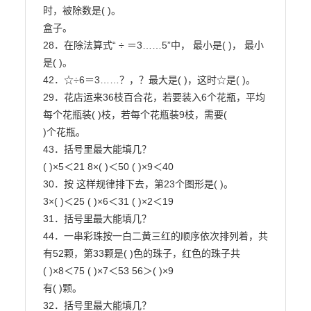
时，被除数是( )。

盒子。

28．在除法算式“ ÷ ＝3……5”中， 最小是( )， 最小
是( )。

42．☆÷6＝3……？，？最大是( )，这时☆是( )。

29．花店运来36枝百合花，若要装入6个花瓶，平均
每个花瓶装( )枝，若每个花瓶装9枝，需要(

)个花瓶。

43．括号里最大能填几？

( )×5＜21 8×( )＜50 ( )×9＜40

30．按 这样规律排下去，第23个图形是( )。

3×( )＜25 ( )×6＜31 ( )×2＜19

31．括号里最大能填几？

44．一串彩珠按一白二黄三红的顺序依次排列着，共
有52颗，第33颗是( )色的珠子，红色的珠子共

( )×8＜75 ( )×7＜53 56＞( )×9

有( )颗。

32．括号里最大能填几？
