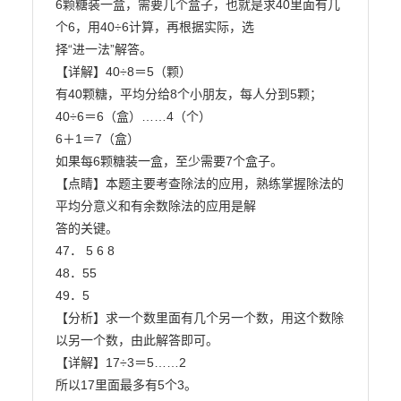
6颗糖装一盒，需要几个盒子，也就是求40里面有几
个6，用40÷6计算，再根据实际，选

择“进一法”解答。

【详解】40÷8＝5（颗）

有40颗糖，平均分给8个小朋友，每人分到5颗；

40÷6＝6（盒）……4（个）

6＋1＝7（盒）

如果每6颗糖装一盒，至少需要7个盒子。

【点睛】本题主要考查除法的应用，熟练掌握除法的
平均分意义和有余数除法的应用是解

答的关键。

47． 5 6 8

48．55

49．5

【分析】求一个数里面有几个另一个数，用这个数除
以另一个数，由此解答即可。

【详解】17÷3＝5……2

所以17里面最多有5个3。
