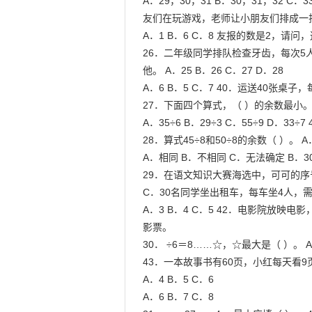
A．29，30，31 B．30，31，32 
友们在玩游戏，老师让小朋友们排成一排
A．1 B．6 C．8 友报的数是2，请问
26．二年级同学排队检查牙齿，每次5
他。 A．25 B．26 C．27 D．28

A．6 B．5 C．7 40．运送40张桌
27．下面四个算式，（ ）的余数最小。 A．
A．35÷6 B．29÷3 C．55÷9 D．33
28．算式45÷8和50÷8的余数（ ）。
A．相同 B．不相同 C．无法确定 B
29．在语文知识大赛海选中，可可的序
C．30名同学坐出租车，每车坐4人，需
A．3 B．4 C．5 42．电影院放映
影票。

30． ÷6＝8……☆，☆最大是（ ）。 A．
43．一本故事书有60页，小红每天看9
A．4 B．5 C．6

A．6 B．7 C．8
