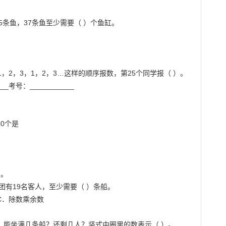


1，2，3，1，2，3…这样的顺序报数，第25个同学报（ ）。

__考号：___________

0个是

。

有19名客人，至少需要（ ）条船。

C．除数乘余数

船，能坐满几条船？还剩几人？竖式中圈里的数表示（ ）。
