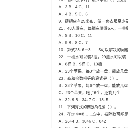
A．3 B．4 C．11

A．4 B．5 C．6

9．缝纫店有25米布，做一套衣服至少要
21．48人乘车，每辆车限乘5人，一共需
A．9 B．10 C．11

A．9 B．8 C．7

10．算式23÷6＝3……5可以解决的问题
22．一桶水可以装3瓶，29瓶水可以装（
A．8桶 B．9桶 C．10桶

A．23个苹果，每3个放一盘，能放几盘
23．商和余数相等的算式是（ ）。

B．23个苹果，每6个放一盘，能放几盘
C．23个苹果，吃了6个，还剩几个

A．32÷9 B．34÷7 C．18÷5

11．下列算式的商是5的是（ ）。

24．在□÷4＝8……△中，被除数可能是
A．26÷4 B．30÷6 C．8÷2
