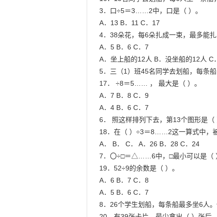
3．口÷5＝3……2中，口是（ ）。

A．13 B．11 C．17

4．38朵花，每6朵扎成一束，最多能扎（
A．5 B．6 C．7

A．坐上船的12人 B．没坐船的12人 C
5．三（1）班45名同学去划船，每条船
17． ÷8＝5…… ， 最大是（ ）。

A．7 B．8 C．9

A．4 B．6 C．7

6． 照这样排列下去，第13个图形是（ 
18．在（ ）÷3＝8……2这一算式中，
A． B． C． A．26 B．28 C．24

7．〇÷□＝△……6中，□最小可以是（ 
19．52÷9的余数是（ ）。

A．6 B．7 C．8

A．5 B．6 C．7

8．26个学生划船，每条船最多坐6人。
20．有39张卡片，最少拿出（ ）张后