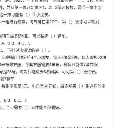
C．33，34，3525．一个数除以7，余数最大是（ ）。 39．小朋
，并从第一位开始依照1、2、3循环报数，最后一位小朋

，这一排可能有（ ）个小朋友。

人一组进行检查，淘气排在第27个，第（ ）次才可以轮到
子，每辆车最多运9张，可以装满（ ）辆车。

3 B．4 C．5

÷7 41．下列说法错误的是（ ）。

 A．30块糖平均分给4个小朋友，每人7块余2块，每人8块少2块

．30米布做衣服，每套衣服需要4米布，最多只能做7套衣服

号是23号，每次只能进去6名同学，可可第（ ）次进去。 
要7辆车

电影，每张电影票8元，小东有50元钱，最多能买（ ）张这样的电
5 B．6 C．7

页，至少需要（ ）天才能全部看完。
