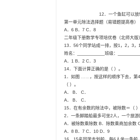
                            12．一个鱼缸可以放5条鱼，37条鱼至少需要（ ）个鱼缸。

第一单元除法选择题（易错题提高卷）

A．6 B．7 C．8

二年级下册数学专项培优卷（北师大版）
13．56个同学站成一排，按1，2，3，
姓名：___________班级：_________
A．1 B．2 C．3

14．下面计算正确的是（ ）。

1．如图 ……，按这样的顺序下去，第4
（ ）。

A． B． C．

A． B． C．

15．在有余数的除法中，被除数＝（ ）
2．一条脚踏船最多可坐2人，一个旅游团
A．被除数乘除数 B．除数乘商加余数 
A．8 B．7 C．10 D．9

16．15名同学去划船，每6人坐一条