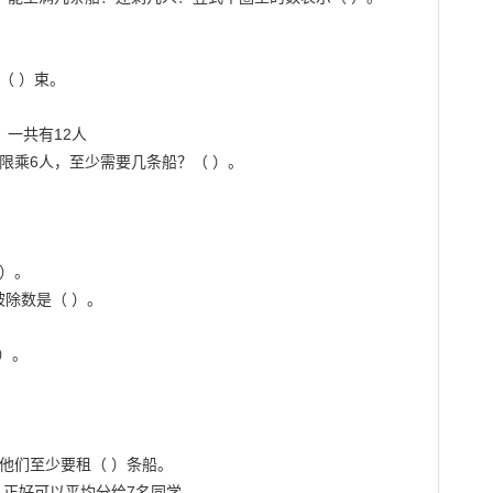
 ）束。

．一共有12人

限乘6人，至少需要几条船？（ ）。

）。

被除数是（ ）。

）。

他们至少要租（ ）条船。

，正好可以平均分给7名同学。
