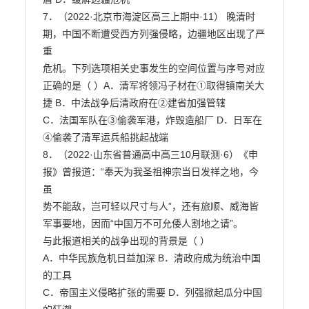
7．（2022·北京市海淀区高三上期中·11） 晚清时
期，中国不断遭受西方列强侵略，边疆地区出现了严
重

危机。下列选项相关史事发生的空间位置与序号对应
正确的是（ ）A．清军将领冯子材在①取得镇南关大
捷 B．中法战争后清政府在②建省加强管辖

C．法国军队在③偷袭军港，炸毁造船厂 D．日军在
④偷袭了清军运兵船挑起战端

8．（2022·山东省普通高中高三10月联测·6）《申
报》曾报道：“奉天为我圣祖神宗当日发祥之地，今
虽

势不能敌，岂可轻以尺寸与人”，还有旅顺、威海皆
军事要地，因而“中国万不可允倭人割地之请”。

与此报道相关的战争出现的背景是（ ）

A．中华民族危机日益加深 B．清政府成为统治中国
的工具

C．帝国主义侵略扩张的需要 D．列强掀起瓜分中国