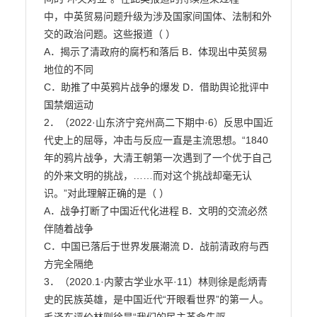
中，中英贸易问题升级为涉及国家间国体、法制和外
交的政治问题。这些报道（ ）

A．揭示了清政府的腐朽和落后 B．体现出中英贸易
地位的不同

C．助推了中英鸦片战争的爆发 D．借助舆论批评中
国禁烟运动

2．（2022·山东济宁兖州高二下期中·6）反思中国近
代史上的屈辱，冲击与反应一直是主流思想。“1840

年的鸦片战争，大清王朝第一次遇到了一个优于自己
的外来文明的挑战，……而对这个挑战却毫无认

识。”对此理解正确的是（ ）

A．战争打断了中国近代化进程 B．文明的交流必然
伴随着战争

C．中国已落后于世界发展潮流 D．战前清政府与西
方完全隔绝

3．（2020.1·内蒙古学业水平·11）林则徐是彪炳青
史的民族英雄，是中国近代“开眼看世界”的第一人。
