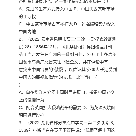
茶叶贸易的结构”。这一变化掲示出的本质是（ ）

A．先进的生产方式传入中国 B．中国失去茶叶市场
的主导权

C．中国茶叶市场占有率扩大 D．列强侵略势力深入
中国内地

2．（2022·云南省昆明市高三“三诊一模”摸底诊断测
试·28）1856年12月，《北华捷报》详细梳理并刊

载了当时发生在广州的一系列事件，公开了十多篇英
国领事与两广总督来往书信全文，并在评论中有

意突出中国官员的“傲慢”，以佐证其“外国人长期受到
中国人的蔑视和侮辱”的立场。此举旨在（

）

A．向在华洋人介绍中国时局进展 B．指责中国外交
上的傲慢行为

C．配合英国扩大侵略战争的需要 D．为英法火烧圆
明园进行辩护

3．（2022·湖北省部分重点中学高三第二次联考·6）
1839年小斯当东在英国下议院说：“我很了解中国这
