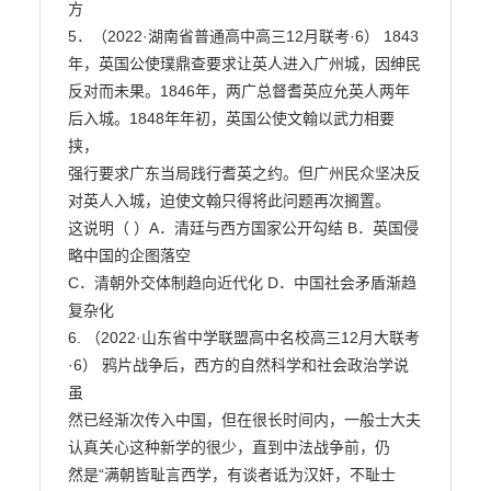
方

5．（2022·湖南省普通高中高三12月联考·6） 1843
年，英国公使璞鼎查要求让英人进入广州城，因绅民

反对而未果。1846年，两广总督耆英应允英人两年
后入城。1848年年初，英国公使文翰以武力相要
挟，

强行要求广东当局践行耆英之约。但广州民众坚决反
对英人入城，迫使文翰只得将此问题再次搁置。

这说明（ ）A．清廷与西方国家公开勾结 B．英国侵
略中国的企图落空

C．清朝外交体制趋向近代化 D．中国社会矛盾渐趋
复杂化

6. （2022·山东省中学联盟高中名校高三12月大联考
·6） 鸦片战争后，西方的自然科学和社会政治学说
虽

然已经渐次传入中国，但在很长时间内，一般士大夫
认真关心这种新学的很少，直到中法战争前，仍

然是“满朝皆耻言西学，有谈者诋为汉奸，不耻士