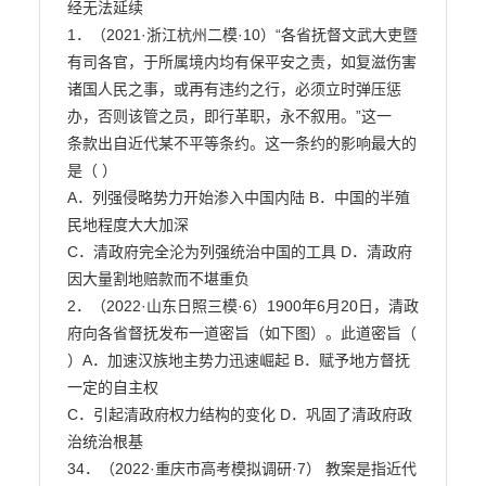
经无法延续

1．（2021·浙江杭州二模·10）“各省抚督文武大吏暨
有司各官，于所属境内均有保平安之责，如复滋伤害

诸国人民之事，或再有违约之行，必须立时弹压惩
办，否则该管之员，即行革职，永不叙用。”这一

条款出自近代某不平等条约。这一条约的影响最大的
是（ ）

A．列强侵略势力开始渗入中国内陆 B．中国的半殖
民地程度大大加深

C．清政府完全沦为列强统治中国的工具 D．清政府
因大量割地赔款而不堪重负

2．（2022·山东日照三模·6）1900年6月20日，清政
府向各省督抚发布一道密旨（如下图）。此道密旨（

）A．加速汉族地主势力迅速崛起 B．赋予地方督抚
一定的自主权

C．引起清政府权力结构的变化 D．巩固了清政府政
治统治根基

34．（2022·重庆市高考模拟调研·7） 教案是指近代