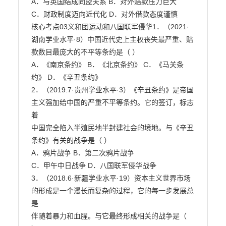
A．与英国结成同盟关系 B．对外赔款压力巨大

C．财政制度迈向近代化 D．对外借款态度谨慎

核心考点03义和团运动和八国联军侵华1．（2021·
湖南学业水平·8）中国近代史上主权丧失最严重、赔
款数目最庞大的不平等条约是（ ）

A．《南京条约》 B．《北京条约》 C．《马关条
约》 D．《辛丑条约》

2．（2019.7·贵州学业水平·3）《辛丑条约》是帝国
主义强加给中国的严重不平等条约。它的签订，标志
着

中国完全陷入半殖民地半封建社会的境地。与《辛丑
条约》有关的战争是（ ）

A．鸦片战争 B．第二次鸦片战争

C．甲午中日战争 D．八国联军侵华战争

3．（2018.6·新疆学业水平·19）资本主义世界市场
的形成是一个漫长而复杂的过程，它的每一步发展总
是

伴随着暴力和血腥。与它最终形成相关的战争是（ 