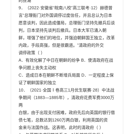
的狂潮

9．（2022·安徽省“皖南八校”高三联考·12）赫德曾
言“总理衙门对外国调停过度信任，并且总认为日本

愿意谈判，因此造成僵局，总理衙门坚持先撤兵后谈
判，日本坚持先谈判后撤兵。日本大军已涌入朝

鲜，增强了他们的地位，并强迫朝鲜国王独立，改革
内政，手段高强，但是很霸道。”清政府的外交

调停政策（ ）

A．有效化解了中日在朝鲜的纷争 B．使清政府在战
争问题上丧失主动权

C．造成日本在朝鲜不断增兵局面 D．一定程度上保
证了朝鲜国家的独立

10．（2021·全国Ⅰ卷高三1月优生联赛·28）中法战
争期间（1883—1885年），清政府花费军费3000万
两

白银，由于出现支付困难，政府先后向英国的银行借
债七笔，总数达到1260万两白银，利用英国的资

金来与法国作战。这表明，此时的清政府（ ）
