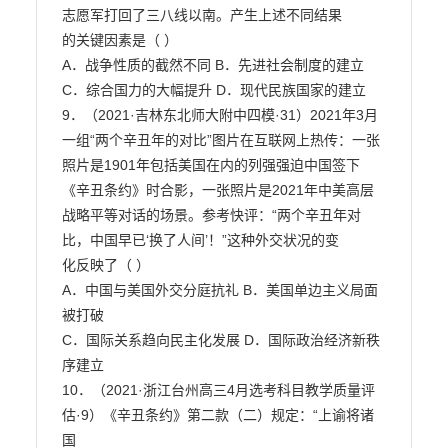
志愿军打回了三八线以南。产生上述不同结果

的关键因素是（ ）

A．战争性质的截然不同 B．先进社会制度的建立

C．综合国力的大幅提升 D．现代民族国家的建立

9．（2021·吉林东北师大附中四模·31）2021年3月
一组“两个辛丑年的对比”图片在互联网上热传：一张

照片是1901年包括美国在内的列强强迫中国签下
《辛丑条约》时合影，一张照片是2021年中美高层

战略平等对话的场景。参考快评：“两个辛丑年对
比，中国早已‘换了人间’！”这种外交状况的变

化反映了（ ）

A．中国与美国外交分庭抗礼 B．美国单边主义局面
被打破

C．国际关系趋向民主化发展 D．国际政治经济新秩
序建立

10．（2021·浙江台州高三4月选考科目教学质量评
估·9）《辛丑条约》第二款（二）规定：“上谕将诸
国
