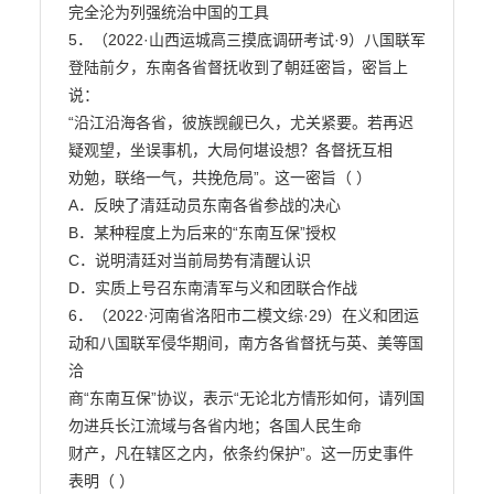
完全沦为列强统治中国的工具

5．（2022·山西运城高三摸底调研考试·9）八国联军
登陆前夕，东南各省督抚收到了朝廷密旨，密旨上
说：

“沿江沿海各省，彼族觊觎已久，尤关紧要。若再迟
疑观望，坐误事机，大局何堪设想？各督抚互相

劝勉，联络一气，共挽危局”。这一密旨（ ）

A．反映了清廷动员东南各省参战的决心

B．某种程度上为后来的“东南互保”授权

C．说明清廷对当前局势有清醒认识

D．实质上号召东南清军与义和团联合作战

6．（2022·河南省洛阳市二模文综·29）在义和团运
动和八国联军侵华期间，南方各省督抚与英、美等国
洽

商“东南互保”协议，表示“无论北方情形如何，请列国
勿进兵长江流域与各省内地；各国人民生命

财产，凡在辖区之内，依条约保护”。这一历史事件
表明（ ）
