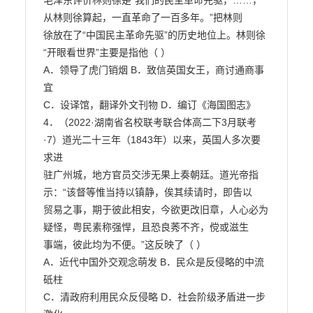
毛泽东评价林则徐是“我们的民主革命先驱，……，
从林则徐算起，一直革命了一百多年。”把林则

徐放在了“中国民主革命先驱”的历史地位上。林则徐
“开眼看世界”主要是指他（ ）

A．领导了虎门销烟 B．致信英国女王，商讨通商事
宜

C．设译馆，翻译外文刊物 D．编订《海国图志》

4．（2022·湖南省名校联考联合体高二下3月联考
·7）道光二十三年（1843年）以来，英国人多次要
求进

驻广州城，地方官员交涉无果上奏朝廷。道光帝指
示：“该督等惟当持以镇静，俟其续请时，即告以

贸易之事，期于彼此相安，今欲更改旧章，人心必为
疑怪，粤民素称强悍，且恐良莠不齐，傥或滋生

事端，彼此均为不便。”这反映了（ ）

A．近代中国外交观念萌发 B．民众是反侵略的中流
砥柱

C．清政府利用民众反侵略 D．社会阶级矛盾进一步