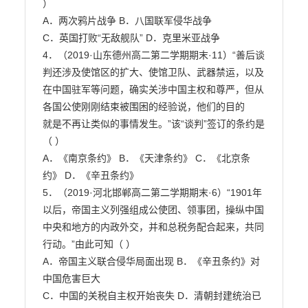
）

A．两次鸦片战争 B．八国联军侵华战争

C．英国打败“无敌舰队” D．克里米亚战争

4．（2019·山东德州高二第二学期期末·11）“善后谈
判还涉及使馆区的扩大、使馆卫队、武器禁运，以及

在中国驻军等问题，确实关涉中国主权和尊严，但从
各国公使刚刚结束被围困的经验说，他们的目的

就是不再让类似的事情发生。”该“谈判”签订的条约是
（ ）

A．《南京条约》 B．《天津条约》 C．《北京条
约》 D．《辛丑条约》

5．（2019·河北邯郸高二第二学期期末·6）“1901年
以后，帝国主义列强组成公使团、领事团，操纵中国

中央和地方的内政外交，并和总税务配合起来，共同
行动。”由此可知（ ）

A．帝国主义联合侵华局面出现 B．《辛丑条约》对
中国危害巨大

C．中国的关税自主权开始丧失 D．清朝封建统治已