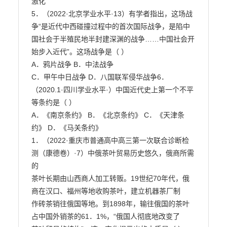
激化

5．（2022·北京学业水平·13）有学者指出，这场战
争“是近代中西碰撞过程中的首次国际战争，是陷中

国社会于半殖民地半封建深渊的战争……中国社会开
始步入近代”。这场战争是（ ）

A．鸦片战争 B．中法战争

C．甲午中日战争 D．八国联军侵华战争6．
（2020.1·四川学业水平·）中国近代史上第一个不平
等条约是（ ）

A．《南京条约》 B．《北京条约》 C．《天津条
约》 D．《马关条约》

1．（2022·重庆市普通高中高三第一次联合诊断检
测（康德卷）·7）中俄茶叶贸易历史悠久，俄商所需
的

茶叶长期由山西商人加工转贩。19世纪70年代，俄
商在汉口、福州等地收购茶叶，建立机器茶厂制

作砖茶销往俄国等地。到1898年，输往俄国的茶叶
占中国外销茶的61．1%，“俄国人彻底地改变了
