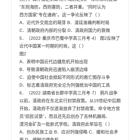
“东则海防，西则塞防，二者并重。”同时认为

西方国家“专在通商”。这一争论反映了（ ）

A．近代外交观念的萌芽 B．清廷准确判断时局

C．清朝政府内部的分裂 D．清政府国力的衰微

5．（2022·重庆市巴蜀中学高三月考·4） 图2反映了
近代中国某一时期的时局，这（ ）

图2

A．表明中国近代边疆危机开始出现

B．导致清朝政府迅速陷入崩溃边缘

C．迫使中国社会掀起不同形式的救亡图存斗争

D．标志着清政府完全沦为列强统治中国的工具

6．（2022·湖南省长郡中学高三月考·7） 鸦片战争
以前，清政府在东北实行封禁政策。从19世纪中后期

开始，清政府不仅逐渐放弃了封禁政策，命令地方官
员“招民试垦”，而且还先后创办了吉林机器局、

漠河金矿及一批新式学校。清政府此举旨在（ ）

A．创办民族工业 B．应对列强侵略 C．缓和社会矛
盾 D．缓解边疆危机
