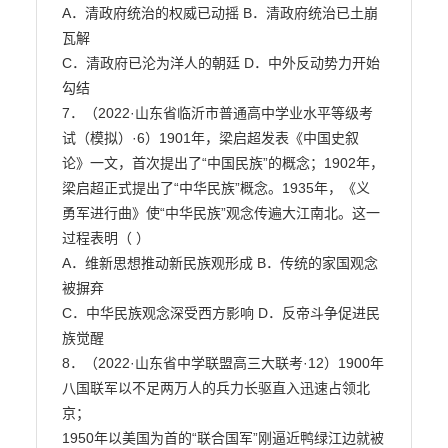
A．清政府统治的权威已动摇 B．清政府统治已土崩
瓦解

C．清政府已沦为洋人的朝廷 D．中外反动势力开始
勾结

7．（2022·山东省临沂市普通高中学业水平等级考
试（模拟）·6）1901年，梁启超发表《中国史叙
论》一文，首次提出了“中国民族”的概念；1902年，
梁启超正式提出了“中华民族”概念。1935年，《义

勇军进行曲》使“中华民族”观念传遍大江南北。这一
过程表明（ ）

A．维新思想推动新民族观形成 B．传统的家国观念
被摒弃

C．中华民族观念深受西方影响 D．反帝斗争促进民
族觉醒

8．（2022·山东省中学联盟高三大联考·12）1900年
八国联军以不足两万人的兵力长驱直入迅速占领北
京；

1950年以美国为首的“联合国军”刚逼近鸭绿江边就被