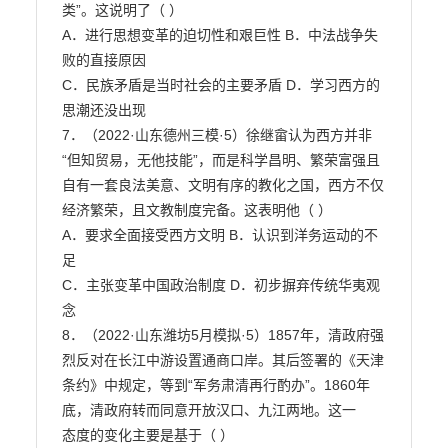
类”。这说明了（ ）

A．进行思想变革的迫切性和艰巨性 B．中法战争失
败的直接原因

C．民族矛盾是当时社会的主要矛盾 D．学习西方的
思潮还没出现

7．（2022·山东德州三模·5）徐继畲认为西方并非
“但知贸易，无他技能”，而是科学昌明、繁荣富强且

自有一套良法美意、文明有序的教化之国，西方不仅
经济繁荣，且文教制度完备。这表明他（ ）

A．要求全面接受西方文明 B．认识到洋务运动的不
足

C．主张变革中国政治制度 D．初步摒弃传统华夷观
念

8．（2022·山东潍坊5月模拟·5）1857年，清政府强
烈反对在长江中游设置通商口岸。其后签署的《天津

条约》中规定，等到“军务肃清再行酌办”。1860年
底，清政府转而同意开放汉口、九江两地。这一

态度的变化主要是基于（ ）
