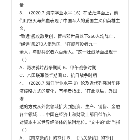
量

3．（2020.7·海南学业水平·16）在茫茫洋面上，他
们用愤火与热血表现了中国军人的爱国主义和英雄主
义。

“致远”舰攻敌受创，管带邓世昌以下250人均阵亡，
“经远”舰270人俱殉国。“在舰阵役者九十

余人，与舰共沉者六百余人。”这一壮烈场面出现于
（ ）

A．两次鸦片战争期间 B．甲午战争时期

C．八国联军侵华期间 D．抗日战争时期

4．（2020.7·浙江学业水平·9）论及近代列强对华经
济侵略方式的变化，有学者指出：“在此以后，外国
渗

透的方式从外贸领域扩大到投资、生产、销售、金融
各个领域……中国在经济上和财政上都日益陷入

对资本主义世界经济体的依附地位。”文中的“此”当指
（ ）

A．《南京条约》的签订 B．《马关条约》的签订
