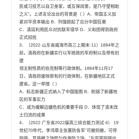
民或习技艺以自卫身家，或互保闾里，是乃守望相助
之义”。上述言论出台的背景是（ ）A．帝国主义加
紧对华资本输出 B．列强掀起了瓜分中国狂潮

C．清廷利用民众对抗联军侵华 D．义和团得到政府
正式招抚

3．（2022·山东省威海市高三上期末·11）1884年之
前，清政府在新疆实行以军统政的军府制以及带有封
建

领主制性质的伯克制等行政体制。1884年11月17
日，清政府废除原有的行政体制，在新疆地区正式

建省。这一举措（ ）

A．标志新疆正式纳入了中国版图 B．削弱了新疆地
区的军事实力

C．成为缓解边疆危机的重要手段 D．体现了清末改
土归流的成果

4．（2022·广东省2022届高三综合能力测试·6） 19
世纪70年代，李鸿章主张塞防各军“可撤则撤，可停

则停。其停撤之饷即匀作海防之饷。”左宗棠则提出