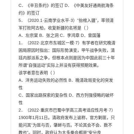
C．《辛丑条约》的签订 D．《中美友好通商航海条
约》的签订

5．（2020.1·云南学业水平·3）“抬棺入疆”，率领清
军打败阿古柏，收复新疆的名将是（ ）

A．左宗棠 B．张之洞 C．李鸿章 D．曾国藩

1．（2022·北京市东城区一模·7）有学者在研究晚清
困局原因时指出：国际形势演变，甲午战争失败，清

廷内部派系之争，但根本点则是因为中国此前三十年
所谓“自强运动”实际上并没有获得预期效果。

该学者意在表明（ ）

A．洋务运动失败的必然性 B．晚清政局变化的突发
性

C．国家出路探索的复杂性 D．西方列强侵略的破坏
性

2．（2022·重庆市巴蜀中学高三高考适应性月考·7）
1900年1月11日。清政府发布上谕称，官方剿匪，只

能问其“为匪与否，肇衅与否。不论其会不会、数不
教也”。同时，政府认为大多拳会都是“安分良
