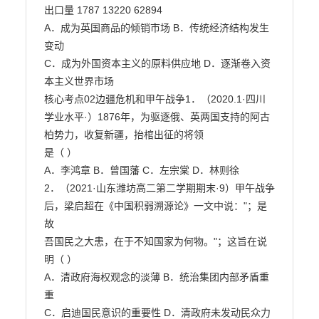
出口量 1787 13220 62894

A．成为英国商品的倾销市场 B．传统经济结构发生
变动

C．成为外国资本主义的原料供应地 D．逐渐卷入资
本主义世界市场

核心考点02边疆危机和甲午战争1．（2020.1·四川
学业水平·）1876年，为驱逐俄、英两国支持的阿古
柏势力，收复新疆，抬棺出征的将领

是（ ）

A．李鸿章 B．曾国藩 C．左宗棠 D．林则徐

2．（2021·山东潍坊高二第二学期期末·9）甲午战争
后，梁启超在《中国积弱溯源论》一文中说："；是
故

吾国民之大患，在于不知国家为何物。"；这旨在说
明（ ）

A．清政府海权观念的淡薄 B．统治集团内部矛盾重
重

C．启迪国民意识的重要性 D．清政府未发动民众力