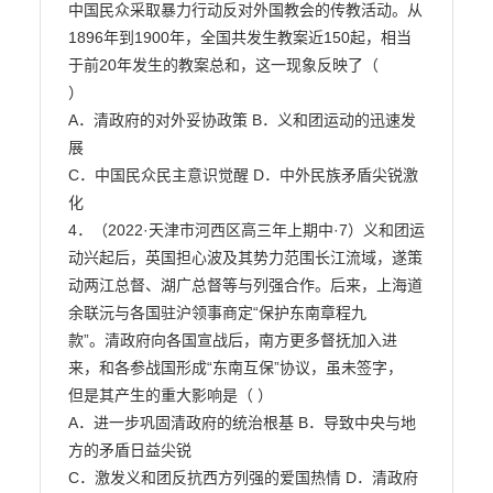
中国民众采取暴力行动反对外国教会的传教活动。从

1896年到1900年，全国共发生教案近150起，相当
于前20年发生的教案总和，这一现象反映了（

）

A．清政府的对外妥协政策 B．义和团运动的迅速发
展

C．中国民众民主意识觉醒 D．中外民族矛盾尖锐激
化

4．（2022·天津市河西区高三年上期中·7）义和团运
动兴起后，英国担心波及其势力范围长江流域，遂策

动两江总督、湖广总督等与列强合作。后来，上海道
余联沅与各国驻沪领事商定“保护东南章程九

款”。清政府向各国宣战后，南方更多督抚加入进
来，和各参战国形成“东南互保”协议，虽未签字，

但是其产生的重大影响是（ ）

A．进一步巩固清政府的统治根基 B．导致中央与地
方的矛盾日益尖锐

C．激发义和团反抗西方列强的爱国热情 D．清政府