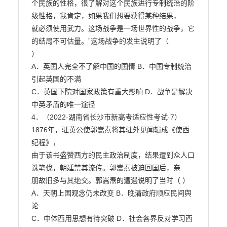
个民族的性格，很了解对这个民族进行专制统治的阶
级性格，我肯定，如果我们想要获得某种结果，

就必须使用武力。这场战争是一场世界性的战争，它
的结局不可估量。”这场战争的发生说明了（

）

A．英国人完全不了解中国的国情 B．中国专制统治
引起英国的不满

C．英国下院对国家政策有重大影响 D．战争是解决
中英矛盾的唯一途径

4．（2022·湖南省长沙市新高考适应性考试·7）
1876年，驻英公使郭嵩焘将其驻外见闻辑成《使西
纪程》，

由于该书盛赞西方的民主政治制度，结果遭到众人口
诛笔伐，朝廷禁其流传。郭嵩焘被迫回国后，亲

朋故旧多与其绝交。郭嵩焘的遭遇说明了当时（ ）

A．天朝上国观念仍未改变 B．晚清政府顺应民间舆
论

C．中体西用思想有待突破 D．社会各界反对学习西