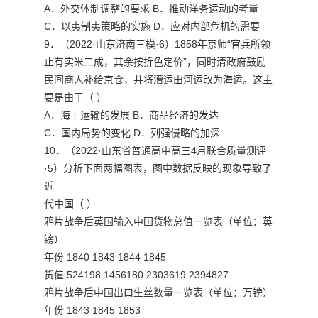
A．外交体制调整的要求 B．推动洋务运动的考量

C．以夷制夷策略的实施 D．应对内部危机的需要

9．（2022·山东济南三模·6）1858年京师“官兵所领
止有实米二成，其余按折色定价”，同时清政府鼓励

民间商人补给京仓，并将漕运由河运改为海运。这主
要是由于（ ）

A．海上运输的发展 B．商品经济的发达

C．国内局势的变化 D．列强侵略的加深

10．（2022·山东省普通高中高三4月联合质量测评
·5）分析下面两幅图表，图中数据反映的现象导致了
近

代中国（ ）

鸦片战争后英国输入中国货物总值一览表（单位：英
镑）

年份 1840 1843 1844 1845

货值 524198 1456180 2303619 2394827

鸦片战争后中国出口生丝数量一览表（单位：万镑）

年份 1843 1845 1853
