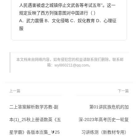
人民遇害被虐之城镇停止文武各等考试五年”。这一
规定反映了西方列强意图对中国进行（ ）

A．武力震慑 B．文化侵略 C．奴化教育 D．心理征
服                        
本文档来自网络内容，如有侵犯您的权益请联系我们删除，联系邮
箱：wyl860211@qq.com。
上一篇
下一篇
二上答案解析数学苏教-副
第01讲民族危机的加
本(1)_25秋上册语数英《五
深-2023年高考历史一轮复
星学霸》各版本🈴集_🔰25
习讲练测（新教材专用）