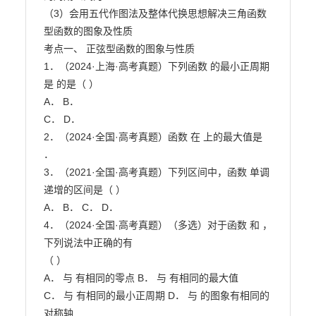
（3）会用五代作图法及整体代换思想解决三角函数
型函数的图象及性质

考点一、 正弦型函数的图象与性质

1．（2024·上海·高考真题）下列函数 的最小正周期
是 的是（ ）

A． B．

C． D．

2．（2024·全国·高考真题）函数 在 上的最大值是 
．

3．（2021·全国·高考真题）下列区间中，函数 单调
递增的区间是（ ）

A． B． C． D．

4．（2024·全国·高考真题）（多选）对于函数 和 ，
下列说法中正确的有

（ ）

A． 与 有相同的零点 B． 与 有相同的最大值

C． 与 有相同的最小正周期 D． 与 的图象有相同的
对称轴
