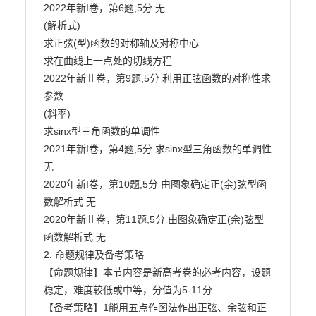
2022年新I卷，第6题,5分 无

(解析式)

求正弦(型)函数的对称轴及对称中心

求在曲线上一点处的切线方程

2022年新Ⅱ卷，第9题,5分 利用正弦函数的对称性求
参数

(斜率)

求sinx型三角函数的单调性

2021年新I卷，第4题,5分 求sinx型三角函数的单调性 
无

2020年新I卷，第10题,5分 由图象确定正(余)弦型函
数解析式 无

2020年新Ⅱ卷，第11题,5分 由图象确定正(余)弦型
函数解析式 无

2. 命题规律及备考策略

【命题规律】本节内容是新高考卷的必考内容，设题
稳定，难度较低或中等，分值为5-11分

【备考策略】1能用五点作图法作出正弦、余弦和正