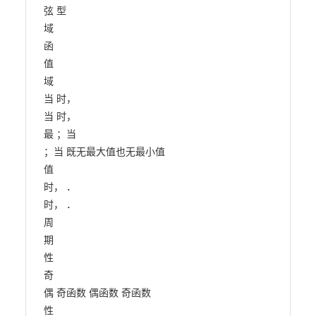
弦 型

域

函

值

域

当 时，

当 时，

最 ；当

；当 既无最大值也无最小值

值

时， ．

时， ．

周

期

性

奇

偶 奇函数 偶函数 奇函数

性
