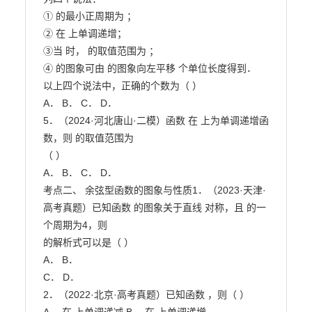
① 的最小正周期为 ；

② 在 上单调递增；

③当 时， 的取值范围为 ；

④ 的图象可由 的图象向左平移 个单位长度得到．

以上四个说法中，正确的个数为（ ）

A． B． C． D．

5．（2024·河北唐山·二模）函数 在 上为单调递增函
数，则 的取值范围为

（ ）

A． B． C． D．

考点二、 余弦型函数的图象与性质1．（2023·天津·
高考真题）已知函数 的图象关于直线 对称，且 的一
个周期为4，则

的解析式可以是（ ）

A． B．

C． D．

2．（2022·北京·高考真题）已知函数 ，则（ ）
