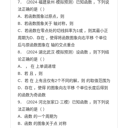
7．（2024·福建泉州·模拟预测）已知函数 ，下列说
法正确的是（ ）

A．若函数图象过原点，则

B．若函数图象关于 轴对称，则

C．若函数在零点处的切线斜率为1或 ，则其最小正
周期为D．存在 ，使得将函数图象向右平移 个单位
后与原函数图象在 轴的交点重合

8．（2024·湖北武汉·模拟预测）设函数 ，则下列结
论正确的是（ ）

A． ， 在 上单调递增

B．若 且 ，则

C．若 在 上有且仅有2个不同的解，则 的取值范围为

D．存在 ，使得 的图象向左平移 个单位长度后得到
的函数为奇函数

9．（2024·河北张家口·三模）已知函数 ，则下列说
法正确的是（ ）

A．函数 的一个周期为

B．函数 的图象关于点 对称
