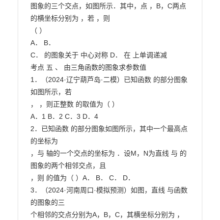
图象的三个交点，如图所示．其中，点 ，B，C两点
的横坐标分别为 ，若 ，则

（ ）

A． B．

C． 的图象关于 中心对称 D． 在 上单调递减

考点 五 、 由三角函数的图象求参数值

1．（2024·辽宁葫芦岛·二模）已知函数 的部分图象
如图所示，若

， ，则正整数 的取值为（ ）

A．1 B．2 C．3 D．4

2．已知函数 的部分图象如图所示，其中一个最高点
的坐标为

，与 轴的一个交点的坐标为 ．设M，N为直线 与 的
图象的两个相邻交点，且

，则 的值为（ ）A． B． C． D．

3．（2024·河南周口·模拟预测）如图，直线 与函数 
的图象的三

个相邻的交点分别为A，B，C，其横坐标分别为 ， 