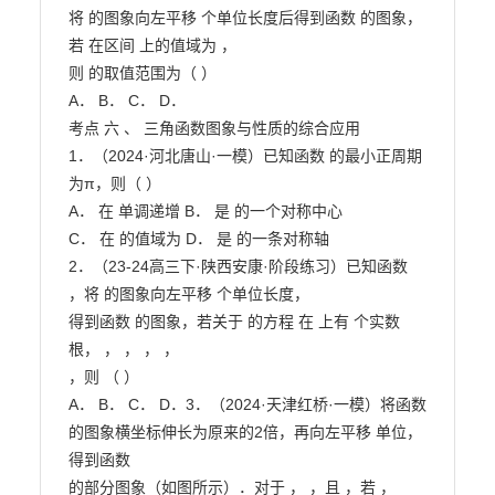
将 的图象向左平移 个单位长度后得到函数 的图象，
若 在区间 上的值域为 ，

则 的取值范围为（ ）

A． B． C． D．

考点 六 、 三角函数图象与性质的综合应用

1．（2024·河北唐山·一模）已知函数 的最小正周期
为π，则（ ）

A． 在 单调递增 B． 是 的一个对称中心

C． 在 的值域为 D． 是 的一条对称轴

2．（23-24高三下·陕西安康·阶段练习）已知函数 
，将 的图象向左平移 个单位长度，

得到函数 的图象，若关于 的方程 在 上有 个实数
根， ， ， ， ，

，则 （ ）

A． B． C． D．3．（2024·天津红桥·一模）将函数 
的图象横坐标伸长为原来的2倍，再向左平移 单位，
得到函数

的部分图象（如图所示）．对于 ， ，且 ，若 ，
