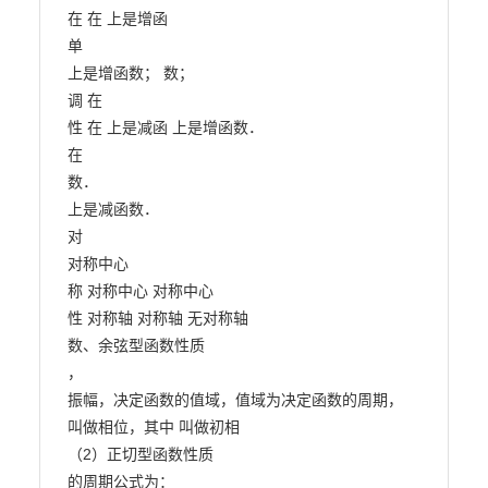
在 在 上是增函

单

上是增函数； 数；

调 在

性 在 上是减函 上是增函数．

在

数．

上是减函数．

对

对称中心

称 对称中心 对称中心

性 对称轴 对称轴 无对称轴

数、余弦型函数性质

，

振幅，决定函数的值域，值域为决定函数的周期，

叫做相位，其中 叫做初相

（2）正切型函数性质

的周期公式为：
