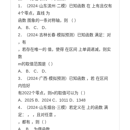
1．（2024·山东滨州·二模）已知函数 在 上有且仅有
4个零点，直线 为

函数 图象的一条对称轴，则 （ ）

A． B． C． D．

2．（2024·吉林长春·模拟预测）已知函数 满足：对 
，有

，若存在唯一的 值，使得 在区间 上单调递减，则实
数

m的取值范围是（ ）

A． B． C． D．

3．（2024·广西·模拟预测）已知函数 ，若 在区间 
内恰好

有2022个零点，则n的取值可以为（ ）

A．2025 B．2024 C．1011 D．1348

4．（2024·山东烟台·三模）若定义在 上的函数 满
足： ， ，且对任意 ，

，都有 ，则（ ）

A． B． 为偶函数
