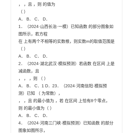
， ，且 ，则 的值为

（ ）

A． B． C． D．

1．（2024·山西长治·一模）已知函数 的部分图象如
图所示，若方程

在 上有两个不相等的实数根，则实数m的取值范围是
（ ）

A． B． C． D．

2．（2024·湖北武汉·模拟预测）若函数 在区间 上是
减函数，且

， ， ，则 （ ）

A． B． C．1 D．23．（2024·河南信阳·模拟预
测）已知 （ 为常数），

， ，且 的最小值为 ，若 在区间 上恰有8个零点，

则 的最小值为（ ）

A． B． C． D．

4．（2024·河南三门峡·模拟预测）已知函数 的部分
图象如图所示，
