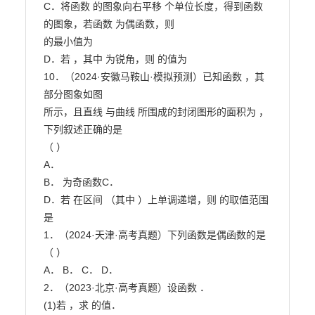
C．将函数 的图象向右平移 个单位长度，得到函数 
的图象，若函数 为偶函数，则

的最小值为

D．若 ，其中 为锐角，则 的值为

10．（2024·安徽马鞍山·模拟预测）已知函数 ，其
部分图象如图

所示，且直线 与曲线 所围成的封闭图形的面积为 ，
下列叙述正确的是

（ ）

A．

B． 为奇函数C．

D．若 在区间 （其中 ）上单调递增，则 的取值范围
是

1．（2024·天津·高考真题）下列函数是偶函数的是
（ ）

A． B． C． D．

2．（2023·北京·高考真题）设函数 ．

(1)若 ，求 的值．
