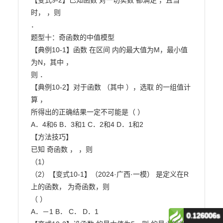
0.126006s