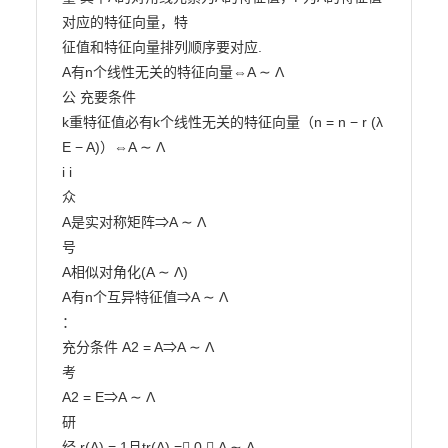
对应的特征向量，特

征值和特征向量排列顺序要对应.

A有n个线性无关的特征向量⇔A ∼ Λ

公 充要条件

k重特征值必有k个线性无关的特征向量（n = n − r (λ 
E − A)）⇔A ∼ Λ

i i

众

A是实对称矩阵⇒A ∼ Λ

号

A相似对角化(A ∼ Λ)

A有n个互异特征值⇒A ∼ Λ

：

充分条件 A2 = A⇒A ∼ Λ

考

A2 = E⇒A ∼ Λ

研

经 r(A) = 1且tr(A) = 0 ⇒ A ∼ Λ
