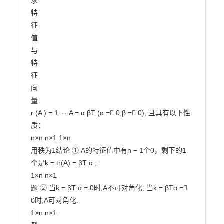
求

特

征

值

与

特

征

向

量

r (A ) = 1 ⇔ A = α βT (α = 0,β = 0), 且具有以下性
质：

n×n n×1 1×n

用秩为1结论 ① A的特征值中有n − 1个0，剩下的1
个是k = tr(A) = βT α ;

1×n n×1

题 ② 当k = βT α = 0时,A不可对角化; 当k = βTα = 
0时,A可对角化.

1×n n×1
