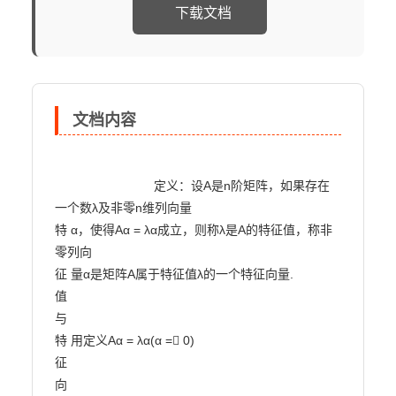
下载文档
文档内容
                            定义：设A是n阶矩阵，如果存在
一个数λ及非零n维列向量

特 α，使得Aα = λα成立，则称λ是A的特征值，称非
零列向

征 量α是矩阵A属于特征值λ的一个特征向量.

值

与

特 用定义Aα = λα(α = 0)

征

向
