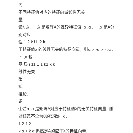
向

不同特征值对应的特征向量线性无关

量

设λ ,λ ,⋯ ,λ 是矩阵A的互异特征值, α ,α ,⋯ ,α 是A分
别对应

性 1 2 k i1 i2 ir

于特征值λ 的线性无关的特征向量，则α ,⋯α ,⋯ ,α ,
⋯ ,α 也

基 质 i 11 1 1 k1 k k

线性无关.

础

知

推论：

识

①若α ,α 是矩阵A对应于特征值λ的无关特征向量, 则
对任意不全为0的实数k ,k ,

1 2 1 2

k α + k α 仍然是A的应于λ的特征向量.
