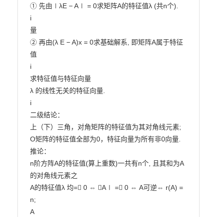
① 先由∣λE − A∣ = 0求矩阵A的特征值λ (共n个).

i

量

② 再由(λ E − A)x = 0求基础解系, 即矩阵A属于特征
值

i

求特征值与特征向量

λ 的线性无关的特征向量.

i

二级结论：

上（下）三角，对角矩阵的特征值为其对角线元素;

O矩阵的特征值全部为0，特征向量为所有非0向量.

推论：

n阶方阵A的特征值(算上重数)一共有n个, 且其和为A
的对角线元素之

A的特征值λ 均= 0 ⇔ ∣A∣ = 0 ⇔ A可逆⇔ r(A) = 
n;

A
