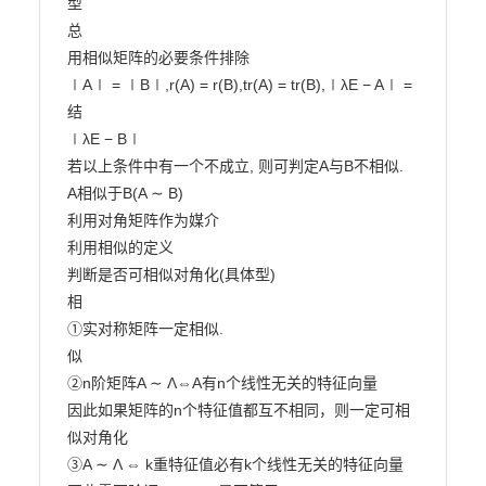
型

总

用相似矩阵的必要条件排除

∣A∣ = ∣B∣,r(A) = r(B),tr(A) = tr(B),∣λE − A∣ =

结

∣λE − B∣

若以上条件中有一个不成立, 则可判定A与B不相似.

A相似于B(A ∼ B)

利用对角矩阵作为媒介

利用相似的定义

判断是否可相似对角化(具体型)

相

①实对称矩阵一定相似.

似

②n阶矩阵A ∼ Λ⇔A有n个线性无关的特征向量

因此如果矩阵的n个特征值都互不相同，则一定可相
似对角化

③A ∼ Λ ⇔ k重特征值必有k个线性无关的特征向量
