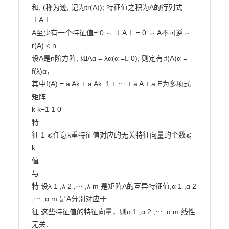
和. (称为迹, 记为tr(A)); 特征值之积为A的行列式
∣A∣.

A至少有一个特征值= 0 ⇔ ∣A∣ = 0 ⇔ A不可逆⇔ 
r(A) < n.

设A是n阶方阵, 如Aα = λα(α = 0), 则定有:f(A)α = 
f(λ)α，

其中f(A) = a Ak + a Ak−1 + ⋯ + a A + a E为多项式
矩阵.

k k−1 1 0

特

征 1 ⩽任意k重特征值对应的无关特征向量的个数⩽ 
k.

值

与

特 设λ 1 ,λ 2 ,⋯ ,λ m 是矩阵A的互异特征值,α 1 ,α 2 
,⋯ ,α m 是A分别对应于

征 这些特征值的特征向量，则α 1 ,α 2 ,⋯ ,α m 线性
无关.
