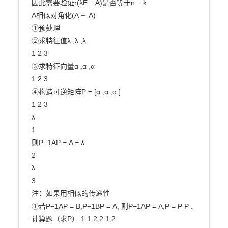
因此需要验证r(λE − A)是否等于n − k

A相似对角化(A ∼ Λ)

①预处理

②求特征值λ ,λ ,λ

1 2 3

③求特征向量α ,α ,α

1 2 3

④构造可逆矩阵P = [α ,α ,α ]

1 2 3

λ

1

则P−1AP = Λ = λ

2

λ

3

注：如果用相似的传递性

①若P−1AP = B,P−1BP = Λ, 则P−1AP = Λ,P = P P .

计算题（求P） 1 1 2 2 1 2
