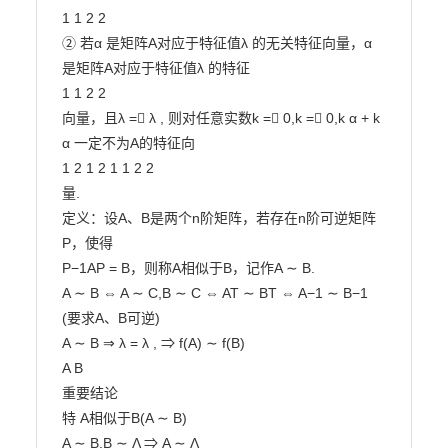
1 1 2 2

② 若α 是矩阵A对应于特征值λ 的无关特征向量，α 
是矩阵A对应于特征值λ 的特征

1 1 2 2

向量，且λ = λ , 则对任意实数k = 0,k = 0,k α + k 
α 一定不为A的特征向

1 2 1 2 1 1 2 2

量.

定义：设A、B是两个n阶矩阵，若存在n阶可逆矩阵
P，使得

P−1AP = B，则称A相似于B，记作A ∼ B.

A ∼ B ⇔ A ∼ C,B ∼ C ⇔ AT ∼ BT ⇔ A−1 ∼ B−1

(要求A、B可逆)

A ∼ B ⇒ λ = λ , ⇒ f(A) ∼ f(B)

A B

重要结论

特 A相似于B(A ∼ B)

A ∼ B,B ∼ Λ ⇒ A ∼ Λ
