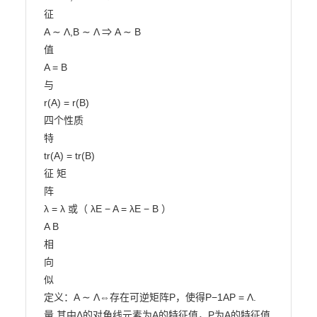
征

A ∼ Λ,B ∼ Λ ⇒ A ∼ B

值

A = B

与

r(A) = r(B)

四个性质

特

tr(A) = tr(B)

征 矩

阵

λ = λ 或（ λE − A = λE − B ）

A B

相

向

似

定义：A ∼ Λ⇔存在可逆矩阵P，使得P−1AP = Λ.

量 其中Λ的对角线元素为A的特征值，P为A的特征值