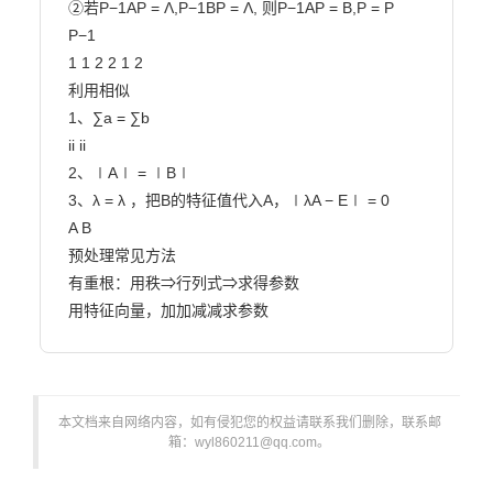
②若P−1AP = Λ,P−1BP = Λ, 则P−1AP = B,P = P 
P−1

1 1 2 2 1 2

利用相似

1、∑a = ∑b

ii ii

2、∣A∣ = ∣B∣

3、λ = λ ，把B的特征值代入A，∣λA − E∣ = 0

A B

预处理常见方法

有重根：用秩⇒行列式⇒求得参数

用特征向量，加加减减求参数                        
本文档来自网络内容，如有侵犯您的权益请联系我们删除，联系邮
箱：wyl860211@qq.com。