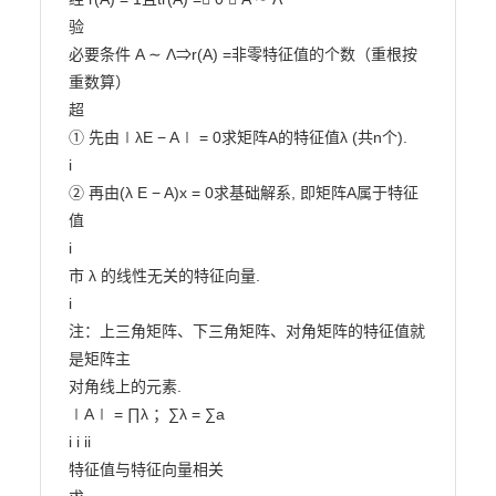
验

必要条件 A ∼ Λ⇒r(A) =非零特征值的个数（重根按
重数算）

超

① 先由∣λE − A∣ = 0求矩阵A的特征值λ (共n个).

i

② 再由(λ E − A)x = 0求基础解系, 即矩阵A属于特征
值

i

市 λ 的线性无关的特征向量.

i

注：上三角矩阵、下三角矩阵、对角矩阵的特征值就
是矩阵主

对角线上的元素.

∣A∣ = ∏λ ；∑λ = ∑a

i i ii

特征值与特征向量相关
