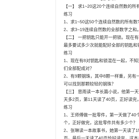
【一】 求1~20这20个连续自然数的所
练习

1、求1~50这50个连续自然数的所有数
2、求3~19连续自然数的全部数字之和。
【二】 一把钥匙只能开一把锁。现在有
最多要试多少次就能配好全部的钥匙和锁
练习

1、现在有8对钥匙和锁混在一起，不知
们全部配成对？

2、有9颗钢珠，其中8颗一样重，另有
可以找到那颗较轻的钢珠？

【三】 思雨读一本长篇小说，他第一天
天多2页，第11天读了40页，正好读完
练习

1、王师傅做一批零件，第一天做了40个
个，正好做完，这批零件共有多少个？

2、张琳读一本故事书，她第一天读了1
页。最后一天读了40页恰好读完，这本