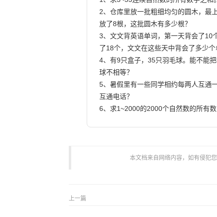
2、仓库里放一批粗细均匀的圆木，最上
放了8根，这批圆木有多少根？

3、文文背英语单词，第一天背会了10
了18个，文文在这些天中背会了多少个
4、有9只盒子，35只羽毛球。能不能
球不相等？

5、暑假里有一些同学相约每两人互通一
互通电话？

本文档来自网络内容，如有侵犯您的权
上一篇