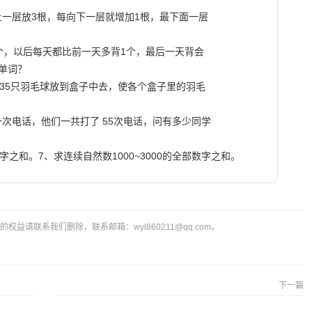
一层放3根，每向下一层就增加1根，最下面一层

个，以后每天都比前一天多背1个，最后一天背会

单词？

把35只羽毛球放到盒子中去，使各个盒子里的羽毛

次电话，他们一共打了 55次电话，问有多少同学

6、求1~2000的2000个自然数的所有数字之和。7、求连续自然数1000~3000的全部数字之和。                        
益请联系我们删除，联系邮箱：wyl860211@qq.com。
下一篇