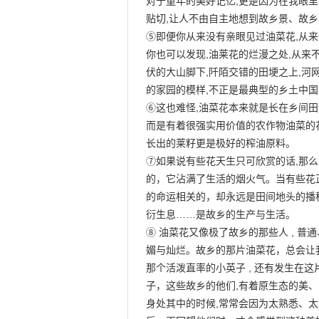
对于童年的美好记忆,更是因为在我眼里,
贴切,让人不由自主地想到故乡景、故乡事
⑤即便你从来没有亲眼见过油菜花,从来
你也可以发现,油莱花的烂漫之处,从来不
伏的大山脚下,阡陌交错的田埂之上,河
的家园的模样,不正是最典型的乡土中国的
⑥这也难怪,油菜花本来就是长在乡间田
而是有着很强实用价值的农作物油菜的花
长出的莱籽更是极好的榨油原料。

⑦如果说有些花天生只可欣赏的话,那么
的，它沾满了生活的烟火气。当有些花正
的命运相关的，却永远是田间地头的播种
衍生息……是故乡的生产与生活。

⑧ 油菜花又像极了故乡的那些人 , 普通、
媚与灿烂。故乡的那片油菜花，总会让我
那个活泼直率的小英子 , 还有发生在
子，这些故乡的他们,有着原生态的美、
身处其中的时候,常常会因为太熟悉、太