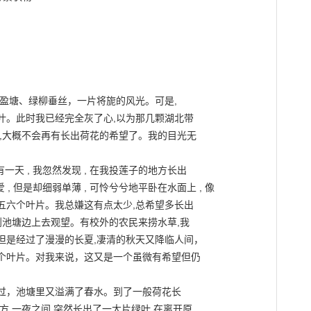
盈塘、绿柳垂丝，一片将旎的风光。可是,

。此时我已经完全灰了心,以为那几颗湖北带

,大概不会再有长出荷花的希望了。我的目光无

一天 , 我忽然发现 , 在我投莲子的地方长出

, 但是却细弱单薄 , 可怜兮兮地平卧在水面上 , 像

六个叶片。我总嫌这有点太少,总希望多长出

到池塘边上去观望。有校外的农民来捞水草,我

是经过了漫漫的长夏,凄清的秋天又降临人间，

个叶片。对我来说，这又是一个虽微有希望但仍

过，池塘里又溢满了春水。到了一般荷花长

,一夜之间,突然长出了一大片绿叶,在离开原
