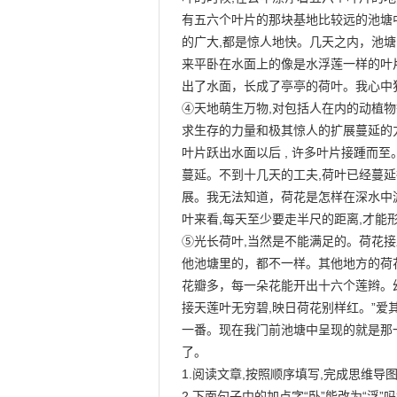
有五六个叶片的那块基地比较远的池塘中
的广大,都是惊人地快。几天之内，池塘
来平卧在水面上的像是水浮莲一样的叶片
出了水面，长成了亭亭的荷叶。我心中狂
④天地萌生万物,对包括人在内的动植物
求生存的力量和极其惊人的扩展蔓延的力
叶片跃出水面以后 , 许多叶片接踵而至。
蔓延。不到十几天的工夫,荷叶已经蔓
展。我无法知道，荷花是怎样在深水中
叶来看,每天至少要走半尺的距离,才能
⑤光长荷叶,当然是不能满足的。荷花接
他池塘里的，都不一样。其他地方的荷花,
花瓣多，每一朵花能开出十六个莲辫。幼
接天莲叶无穷碧,映日荷花别样红。”爱
一番。现在我门前池塘中呈现的就是那
了。

1.阅读文章,按照顺序填写,完成思维导图。
2.下面句子中的加点字“卧”能改为“浮”吗?