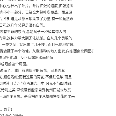
心,也长出了叶片。叶片扩张的速度,扩张范围

内不小一部分，已经全为绿叶所覆盖。而且原

,不知道是从哪里聚集来了力量,有一些竟然跃

喜,这几年总算是没有白等。

等有生命的东西,总是赋予一种极其惊人的

量,这种力量大到无法抗御。自从几个勇敢的

一夜之间 , 就出来了几十枝 , 而且迅速地扩散、

延得遮蔽了半个池塘。从我撒种的地方出发,向东西南北四面扩
淤泥里走动。反正从露出水面的荷

形成眼前这个局面。

踵而至。我门前池塘里的荷花，同燕园其

颜色浅红;而我这里的荷花,不但红色浓,而且

时读旧诗:“毕竟西湖六月中,风光不与四时同。

其诗句之美,深恨没有能亲自到杭州西湖去欣赏

一派西湖景象。是我把西湖从杭州搬到燕园里来

(9分)

为什么?(8分)
