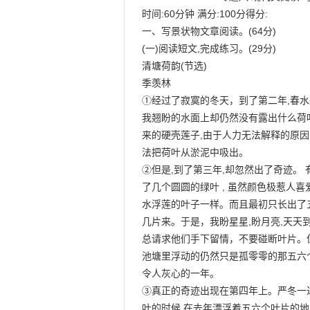
时间:60分钟 满分:100分得分:

一、写景状物文章阅读。(64分)

(一)阅读短文,完成练习。(29分)

清塘荷韵(节选)

季羡林

①经过了寂寞的冬天，到了第二年,春水
我翘盼的水面上却仍然没有露出什么荷叶
来的硬壳莲子,由于人力无法解释的原因
法把荷叶从淤泥中吸出。

②但是,到了第三年,却忽然出了奇迹。 有
了几个圆圆的绿叶 , 虽然颜色极惹人喜爱 
水浮莲的叶子一样。而且最初只长出了五
几片来。于是，我盼星星,盼月亮,天天
总请求他们手下留情，不要碰断叶片。但
池塘里浮动的仍然只是孤零零的那五六
令人灰心的一年。

③真正的奇迹出现在第四年上。严冬一
叶的时候,在去年漂浮着五六个叶片的地方