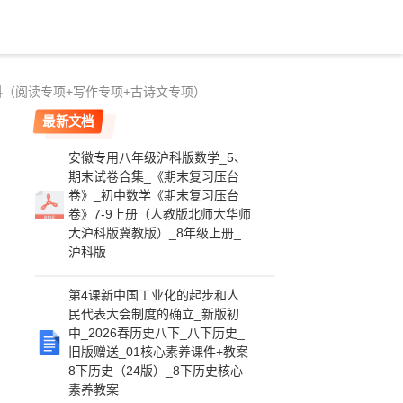
（阅读专项+写作专项+古诗文专项）
最新文档
安徽专用八年级沪科版数学_5、
期末试卷合集_《期末复习压台
卷》_初中数学《期末复习压台
卷》7-9上册（人教版北师大华师
大沪科版冀教版）_8年级上册_
沪科版
第4课新中国工业化的起步和人
民代表大会制度的确立_新版初
中_2026春历史八下_八下历史_
旧版赠送_01核心素养课件+教案
8下历史（24版）_8下历史核心
素养教案