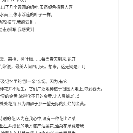
长出了几个圆圆的绿叶,虽然颜色极惹人喜

水面上,像水浮莲的叶子一样。

态)描写,我感受到 ，

态)描写,我感受到

棠、碧桃、榆叶梅……每当春天到来,花开

们常说，最美人间四月天。想来，这无疑是四月

及记忆里的“那一朵”亲切。因为,有它

种花并不陌生。它们广泛地种植于祖国大地上,每到春天，

界的金黄,浓得化不开的金黄,让人震撼,难以

处处花海,只为陶醉于那一望无际的灿烂的金黄。

别的花,因为在我心中,没有一种花比油菜

出生并成长的地方盛产油菜花,油菜花承载着我
