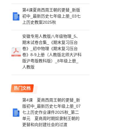
第4课夏商西周王朝的更替_新版
初中_最新历史七年级上册_03七
上历史教案2025秋
安徽专用人教版八年级物理_5、
期末试卷合集_《期末复习压台
卷》_初中物理《期末复习压台
卷》8-9上册（人教版北师大沪科
版沪粤版教科版）_8年级上册_
人教版
热门文档
第4课 夏商西周王朝的更替_新
版初中_最新历史七年级上册_07
七上历史作业课件2025秋_第二
单元 夏商周时期奴隶制王朝的
更替和向封建社会的过渡