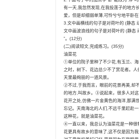
有一天,我忽然发现,在我投莲子的地方
爱，但是却细弱单薄,可怜兮兮地平卧在
3.文中画横线的句子是对荷叶的 (静态 动
文中画波浪线的句子是对荷叶的 (静态 动
”。(12分)

(二)阅读短文,完成练习。(35分)

油菜花

①单位的院子里种了不少花,有玉兰、海
之时，树下、花边总少不了赏花者。人
天里最绚丽的一道风景。

②不过,于我而言，眼前的花景再美,却不
的地方,叫故乡。③说起来，很多人对这
花开之处,仿佛一片金黄色的海洋,那满世
忘记。天南海北的人们,不远千里赶赴一
这种花，就是油菜花。

④一直以来，我总认为油菜花是一种很特
花更具有故乡的意味了,这不仅是因为我