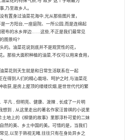
油菜花的特殊气质,与“故乡”这个字眼最为

,乃至故乡人。

没有置身过油菜花海中,光从那些图片里，

是一方阳台,一座庭院、一所公园,而是连绵起

网密布的水乡岸边……这些,不正是我们最常见

图景吗?

头的。油菜花说到底并不是观赏性的花，

。那些大面积种植的油菜,不仅可以用来食用，

油菜花则天生就是和日常生活联系在一起

在得到人们的精心栽培、呵护之时,与油菜花

收获,是房上屋顶的缕缕炊烟,是世世代代的繁

平凡 , 但明亮、健康、泼辣 , 长成了一片明

想到 , 从这里走出的著名作家汪曾祺的小说里

这片土地上的《柳堡的故事》里那淳朴可爱的二妹

自然的美、乡土中国的美。可惜的是，当我们

常见,以至于熟视无睹,往往只有在身处异乡之
