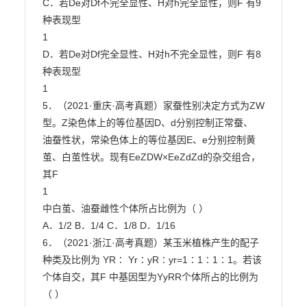
C．若De对Df不完全显性、H对h完全显性，则F 有9
种表现型

1

D．若De对Df完全显性、H对h不完全显性，则F 有8
种表现型

1

5．（2021·重庆·高考真题）家蚕性别决定方式为ZW
型。Z染色体上的等位基因D、d分别控制正常蚕、

油蚕性状，常染色体上的等位基因E、e分别控制黄
茧、白茧性状。现有EeZDW×EeZdZd的杂交组合，
其F

1

中白茧、油蚕雌性个体所占比例为（ ）

A．1/2 B．1/4 C．1/8 D．1/16

6．（2021·浙江·高考真题）某玉米植株产生的配子
种类及比例为 YR∶ Yr∶yR∶yr=1∶1∶1∶1。若该

个体自交，其F 中基因型为YyRR个体所占的比例为
（ ）
