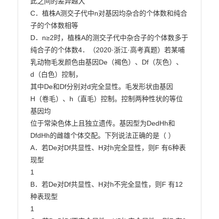
此之间的差异越大

C．植株A测交子代中n对基因均杂合的个体数和纯合
子的个体数相等

D．n≥2时，植株A的测交子代中杂合子的个体数多于
纯合子的个体数4．（2020·浙江·高考真题）若某哺
乳动物毛发颜色由基因De（褐色）、Df（灰色）、
d（白色）控制，

其中De和Df分别对d完全显性。毛发形状由基因
H（卷毛）、h（直毛）控制。控制两种性状的等位
基因均

位于常染色体上且独立遗传。基因型为DedHh和
DfdHh的雌雄个体交配。下列说法正确的是（ ）

A．若De对Df共显性、H对h完全显性，则F 有6种表
现型

1

B．若De对Df共显性、H对h不完全显性，则F 有12
种表现型

1
