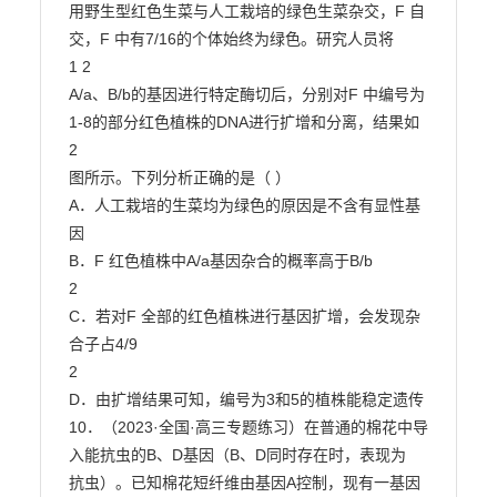
用野生型红色生菜与人工栽培的绿色生菜杂交，F 自
交，F 中有7/16的个体始终为绿色。研究人员将

1 2

A/a、B/b的基因进行特定酶切后，分别对F 中编号为
1-8的部分红色植株的DNA进行扩增和分离，结果如

2

图所示。下列分析正确的是（ ）

A．人工栽培的生菜均为绿色的原因是不含有显性基
因

B．F 红色植株中A/a基因杂合的概率高于B/b

2

C．若对F 全部的红色植株进行基因扩增，会发现杂
合子占4/9

2

D．由扩增结果可知，编号为3和5的植株能稳定遗传

10．（2023·全国·高三专题练习）在普通的棉花中导
入能抗虫的B、D基因（B、D同时存在时，表现为

抗虫）。已知棉花短纤维由基因A控制，现有一基因