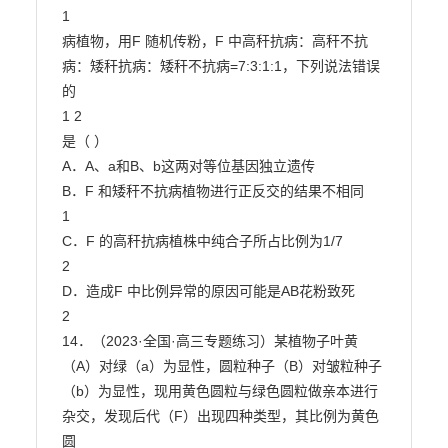
1

病植物，用F 随机传粉，F 中高秆抗病：高秆不抗
病：矮秆抗病：矮秆不抗病=7:3:1:1，下列说法错误
的

1 2

是（ ）

A．A、a和B、b这两对等位基因独立遗传

B．F 和矮秆不抗病植物进行正反交的结果不相同

1

C．F 的高秆抗病植株中纯合子所占比例为1/7

2

D．造成F 中比例异常的原因可能是AB花粉致死

2

14．（2023·全国·高三专题练习）某植物子叶黄
（A）对绿（a）为显性，圆粒种子（B）对皱粒种子

（b）为显性，现用黄色圆粒与绿色圆粒做亲本进行
杂交，发现后代（F）出现四种类型，其比例为黄色
圆
