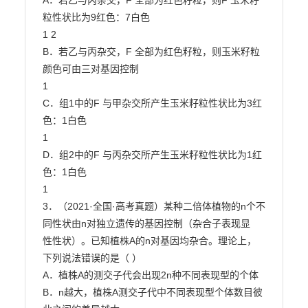
A．若乙与丙杂交，F 全部为红色籽粒，则F 玉米籽
粒性状比为9红色：7白色

1 2

B．若乙与丙杂交，F 全部为红色籽粒，则玉米籽粒
颜色可由三对基因控制

1

C．组1中的F 与甲杂交所产生玉米籽粒性状比为3红
色：1白色

1

D．组2中的F 与丙杂交所产生玉米籽粒性状比为1红
色：1白色

1

3．（2021·全国·高考真题）某种二倍体植物的n个不
同性状由n对独立遗传的基因控制（杂合子表现显

性性状）。已知植株A的n对基因均杂合。理论上，
下列说法错误的是（ ）

A．植株A的测交子代会出现2n种不同表现型的个体

B．n越大，植株A测交子代中不同表现型个体数目彼