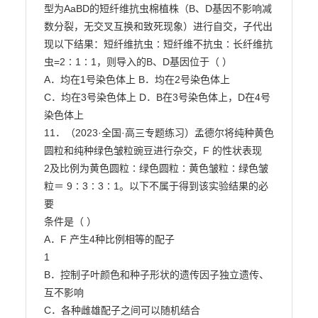
型为AaBD的短纤维抗虫棉植株（B、D基因不影响减

数分裂，无交叉互换和致死现象）进行自交，子代出
现以下结果：短纤维抗虫∶短纤维不抗虫∶长纤维抗

虫=2∶1∶1，则导入的B、D基因位于（ ）

A．均在1号染色体上 B．均在2号染色体上

C．均在3号染色体上 D．B在3号染色体上，D在4号
染色体上

11．（2023·全国·高三专题练习）孟德尔将纯种黄色
圆粒和纯种绿色皱粒豌豆进行杂交，F 的性状表现

2及比例为黄色圆粒∶绿色圆粒∶黄色皱粒∶绿色皱
粒＝ 9∶3∶3∶1。以下不属于得到该实验结果的必
要

条件是（ ）

A．F 产生4种比例相等的配子

1

B．控制子叶颜色和种子形状的遗传因子独立遗传、
互不影响

C．各种雌雄配子之间可以随机结合
