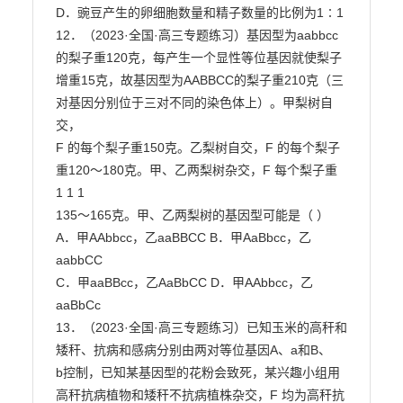
D．豌豆产生的卵细胞数量和精子数量的比例为1∶1

12．（2023·全国·高三专题练习）基因型为aabbcc
的梨子重120克，每产生一个显性等位基因就使梨子

增重15克，故基因型为AABBCC的梨子重210克（三
对基因分别位于三对不同的染色体上）。甲梨树自
交，

F 的每个梨子重150克。乙梨树自交，F 的每个梨子
重120～180克。甲、乙两梨树杂交，F 每个梨子重

1 1 1

135～165克。甲、乙两梨树的基因型可能是（ ）

A．甲AAbbcc，乙aaBBCC B．甲AaBbcc，乙
aabbCC

C．甲aaBBcc，乙AaBbCC D．甲AAbbcc，乙
aaBbCc

13．（2023·全国·高三专题练习）已知玉米的高秆和
矮秆、抗病和感病分别由两对等位基因A、a和B、

b控制，已知某基因型的花粉会致死，某兴趣小组用
高秆抗病植物和矮秆不抗病植株杂交，F 均为高秆抗
