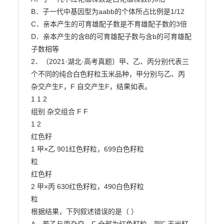
B．子一代中基因型为aabb的个体所占比例是1/12

C．亲本产生的可育雄配子数是不育雄配子数的3倍

D．亲本产生的含B的可育雄配子数与含b的可育雄配
子数相等

2．（2021·湖北·高考真题）甲、乙、丙分别代表三
个不同的纯合白色籽粒玉米品种，甲分别与乙、丙

杂交产生F，F 自交产生F，结果如表。

1 1 2

组别 杂交组合 F F

1 2

红色籽

1 甲×乙 901红色籽粒，699白色籽粒

粒

红色籽

2 甲×丙 630红色籽粒，490白色籽粒

粒

根据结果，下列叙述错误的是（ ）
