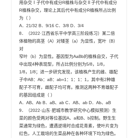
用杂交Ⅰ子代中有成分R植株与杂交Ⅱ子代中有成分
R植株杂交，理论上其后代中有成分R植株所占比例

为（ ）

A．21/32 B．9/16 C．3/8 D．3/4

8．（2022·江西省乐平中学高三阶段练习）某二倍
体植物的高茎（A）对矮茎（a）为显性，宽叶（B）
对

窄叶（b）为显性。基因型为AaBb的植株自交，子代
中出现4种表现型，所占比例分别为5/8，1/8，

1/8，1/8；进一步研究发现，该植株产生的雌、雄配
子中AB：Ab：aB：ab=1：1：1：1，其中有2种雄
配子不可育，雌配子均可育。推测这两种不育雄配子
的基因组成是（ ）

A．AB、Ab B．aB、ab C．AB、ab D．Ab、aB

9．（2022·山东·肥城市教学研究中心模拟预测）生
菜的颜色受两对等位基因A、a和B、b控制。野生生

菜通常为绿色，遭遇逆境时合成花青素，使叶片变为
红色，人工栽培的生菜品种在各种环境下均为绿色。
