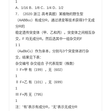
1

A．1/16 B．1/8 C．1/4 D．1/2

7．（2020·浙江·高考真题）某植物的野生型
（AABBcc）有成分R，通过诱变等技术获得3个无成
分R的

稳定遗传突变体（甲、乙和丙）。突变体之间相互杂
交，F 均无成分R。然后选其中一组杂交的F

1 1

（AaBbCc）作为亲本，分别与3个突变体进行杂
交，结果见下表：

杂交编号 杂交组合 子代表现型（株数）

Ⅰ F×甲 有（199），无（602）

1

Ⅱ F×乙 有（101），无（699）

1

Ⅲ F×丙 无（795）

1

注：“有”表示有成分R，“无”表示无成分R
