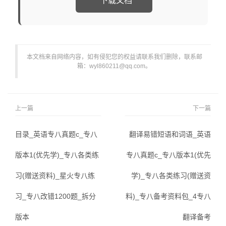
下载文档
本文档来自网络内容，如有侵犯您的权益请联系我们删除，联系邮
箱：wyl860211@qq.com。
上一篇
下一篇
目录_英语专八真题c_专八
翻译易错短语和词语_英语
版本1(优先学)_专八各类练
专八真题c_专八版本1(优先
习(赠送资料)_星火专八练
学)_专八各类练习(赠送资
习_专八改错1200题_拆分
料)_专八备考资料包_4专八
版本
翻译备考