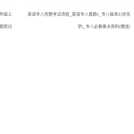
九年级上
英语专八完整考试流程_英语专八真题c_专八版本1(优先
等题型过
学)_专八必看重点资料(赠送)