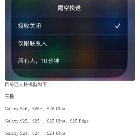
目前已支持机型如下：
三星
Galaxy S26、S26+、S26 Ultra
Galaxy S25、S25+、S25 Ultra、S25 Edge
Galaxy S24、S24+、S24 Ultra