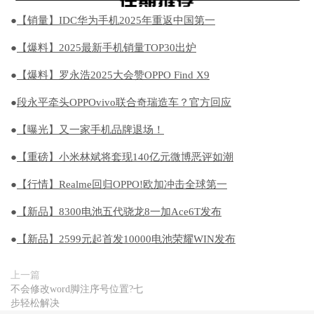
●
【销量】IDC华为手机2025年重返中国第一
●
【爆料】2025最新手机销量TOP30出炉
●
【爆料】罗永浩2025大会赞OPPO Find X9
●
段永平牵头OPPOvivo联合奇瑞造车？官方回应
●
【曝光】又一家手机品牌退场！
●
【重磅】小米林斌将套现140亿元微博恶评如潮
●
【行情】Realme回归OPPO!欧加冲击全球第一
●
【新品】8300电池五代骁龙8一加Ace6T发布
●
【新品】2599元起首发10000电池荣耀WIN发布
上一篇
不会修改word脚注序号位置?七
步轻松解决