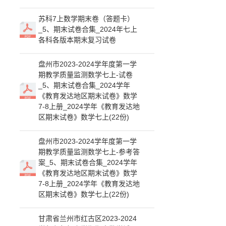
苏科7上数学期末卷（答题卡）
_5、期末试卷合集_2024年七上
各科各版本期末复习试卷
盘州市2023-2024学年度第一学
期教学质量监测数学七上-试卷
_5、期末试卷合集_2024学年
《教育发达地区期末试卷》数学
7-8上册_2024学年《教育发达地
区期末试卷》数学七上(22份)
盘州市2023-2024学年度第一学
期教学质量监测数学七上-参考答
案_5、期末试卷合集_2024学年
《教育发达地区期末试卷》数学
7-8上册_2024学年《教育发达地
区期末试卷》数学七上(22份)
甘肃省兰州市红古区2023-2024