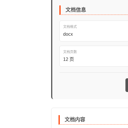
文档信息
文档格式
docx
文档页数
12 页
文档内容