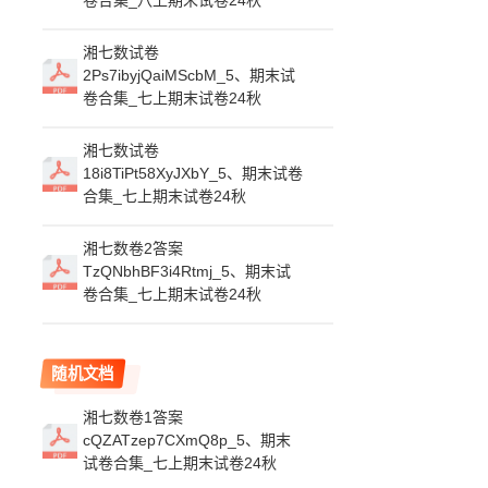
卷合集_八上期末试卷24秋
湘七数试卷
2Ps7ibyjQaiMScbM_5、期末试
卷合集_七上期末试卷24秋
湘七数试卷
18i8TiPt58XyJXbY_5、期末试卷
合集_七上期末试卷24秋
湘七数卷2答案
TzQNbhBF3i4Rtmj_5、期末试
卷合集_七上期末试卷24秋
随机文档
湘七数卷1答案
cQZATzep7CXmQ8p_5、期末
试卷合集_七上期末试卷24秋