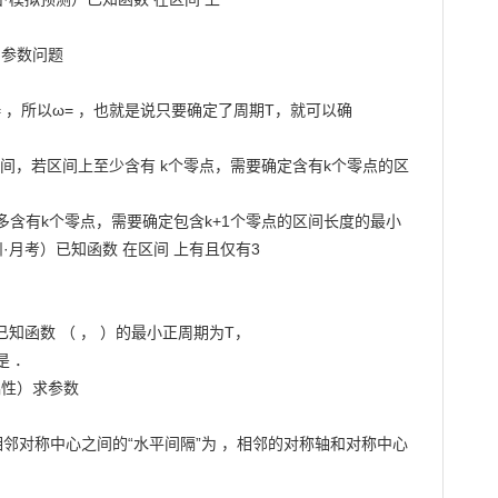
参数问题

期是T= ，所以ω= ，也就是说只要确定了周期T，就可以确

区间，若区间上至少含有 k个零点，需要确定含有k个零点的区
含有k个零点，需要确定包含k+1个零点的区间长度的最小
州·月考）已知函数 在区间 上有且仅有3

已知函数 （ ， ）的最小正周期为T，

 ．

性）求参数

邻对称中心之间的“水平间隔”为 ，相邻的对称轴和对称中心
