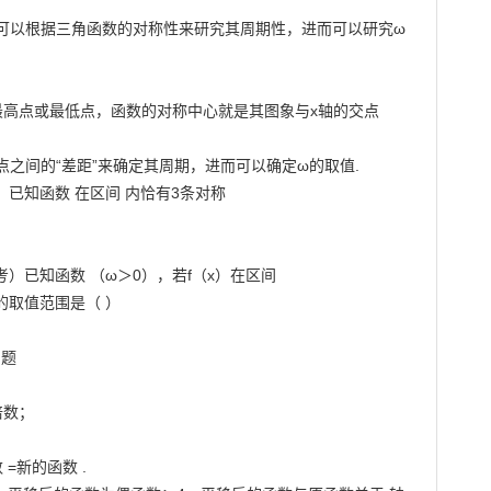
们可以根据三角函数的对称性来研究其周期性，进而可以研究ω

最高点或最低点，函数的对称中心就是其图象与x轴的交点
之间的“差距”来确定其周期，进而可以确定ω的取值.

）已知函数 在区间 内恰有3条对称

考）已知函数 （ω＞0），若f（x）在区间

取值范围是（ ）

题

数；

新的函数 .
