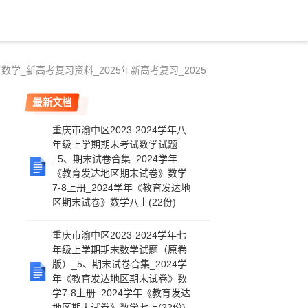
学_新高考复习资料_2025年新高考复习_2025
最新文档
重庆市渝中区2023-2024学年八
年级上学期期末考试数学试题
_5、期末试卷合集_2024学年
《教育发达地区期末试卷》数学
7-8上册_2024学年《教育发达地
区期末试卷》数学八上(22份)
重庆市渝中区2023-2024学年七
年级上学期期末数学试题（原卷
版）_5、期末试卷合集_2024学
年《教育发达地区期末试卷》数
学7-8上册_2024学年《教育发达
地区期末试卷》数学七上(22份)