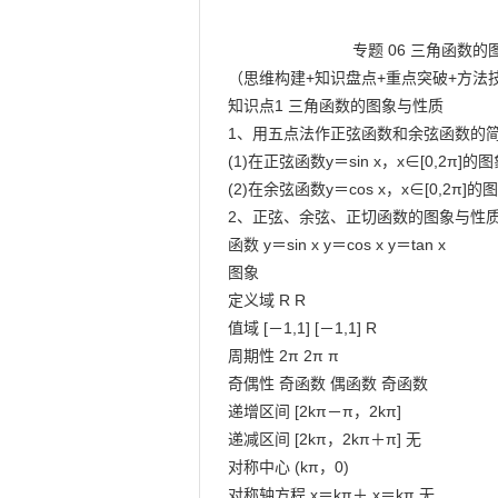
                            专题 06 三角函数的图象与性质综合

（思维构建+知识盘点+重点突破+方法技
知识点1 三角函数的图象与性质

1、用五点法作正弦函数和余弦函数的简
(1)在正弦函数y＝sin x，x∈[0,2π]
(2)在余弦函数y＝cos x，x∈[0,2π]
2、正弦、余弦、正切函数的图象与性质(
函数 y＝sin x y＝cos x y＝tan x

图象

定义域 R R

值域 [－1,1] [－1,1] R

周期性 2π 2π π

奇偶性 奇函数 偶函数 奇函数

递增区间 [2kπ－π，2kπ]

递减区间 [2kπ，2kπ＋π] 无

对称中心 (kπ，0)

对称轴方程 x＝kπ＋ x＝kπ 无
