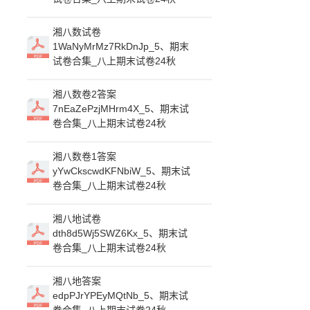
湘八数试卷
1WaNyMrMz7RkDnJp_5、期末
试卷合集_八上期末试卷24秋
湘八数卷2答案
7nEaZePzjMHrm4X_5、期末试
卷合集_八上期末试卷24秋
湘八数卷1答案
yYwCkscwdKFNbiW_5、期末试
卷合集_八上期末试卷24秋
湘八地试卷
dth8d5Wj5SWZ6Kx_5、期末试
卷合集_八上期末试卷24秋
湘八地答案
edpPJrYPEyMQtNb_5、期末试