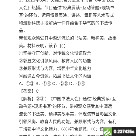
0.237435s