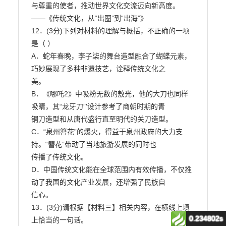
0.234802s