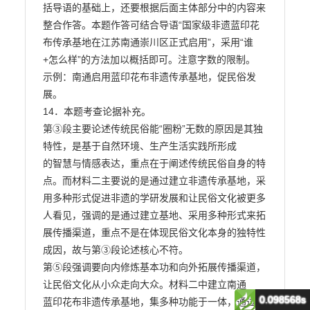
0.098568s