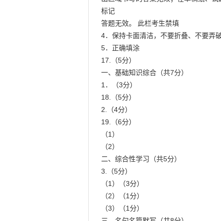
标记

答题无效。 此栏考生禁填

4．保持卡面清洁，不要折叠、不要弄破
5．正确填涂

17.（5分）

一、基础知识综合（共7分）

1．（3分）

18.（5分）

2.（4分）

19.（6分）

（1）

（2）

二、综合性学习（共5分）

3.（5分）

（1）（3分）

（2）（1分）

（3）（1分）

三、名句名篇默写（共8分）
