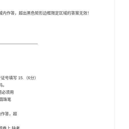
________________

填写 15.（6分）

。

必须用

圆珠笔

作答，超

卷上 缺考
