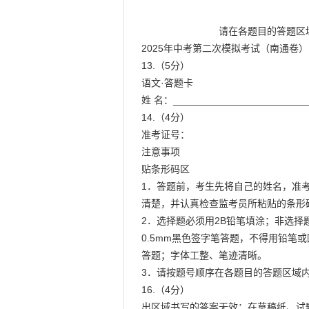
                            请在各题目的答题区域内作答，超出黑色矩形边框限定区域的答案无效！

2025年中考第二次模拟考试（南通卷）

13.（5分）

语文·答题卡

姓 名：_________________________
14.（4分）

准考证号：

注意事项

贴条形码区

1．答题前，考生先将自己的姓名，准考证号
清楚，并认真检查监考员所粘贴的条形码
2．选择题必须用2B铅笔填涂；非选择题
0.5mm黑色签字笔答题，不得用铅笔或
答题；字体工整、笔迹清晰。

3．请按题号顺序在各题目的答题区域内
16.（4分）

出区域书写的答案无效；在草稿纸、试题