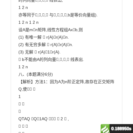
的列向量,,, 线表出,

1 2 n

亦等同于,,, 与,,,,b是等价向量组).

1 2 n 1 2 n

设A是mn矩阵,线性方程组Axb,则

(1) 有唯一解  r(A)r(A)n.

(2) 有无穷多解  r(A)r(A)n.

(3) 无解  r(A)1r(A).

 b不能由A的列向量,,, 线表出.

1 2 n

八、(本题满分6分)

【解析】方法1：因为A为n阶正定阵,故存在正交矩阵
Q,使 

1

 



QTAQ Q1AQ   2  ,

  

0.188950s