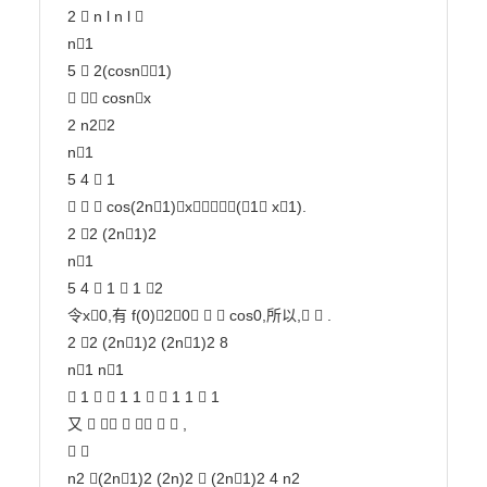
2  n l n l 

n1

5  2(cosn1)

  cosnx

2 n22

n1

5 4  1

   cos(2n1)x(1 x1).

2 2 (2n1)2

n1

5 4  1  1 2

令x0,有 f(0)20   cos0,所以,  .

2 2 (2n1)2 (2n1)2 8

n1 n1

 1   1 1   1 1  1

又       ,

 

n2 (2n1)2 (2n)2  (2n1)2 4 n2
