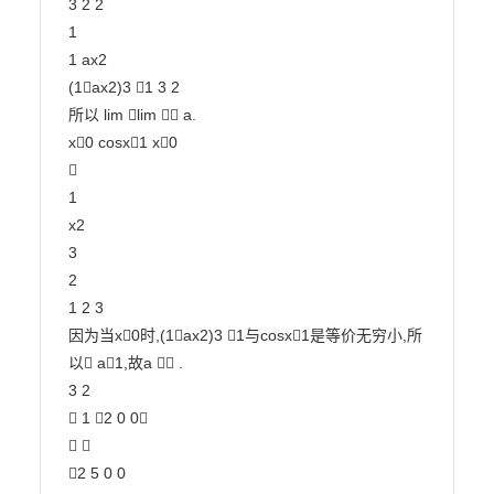
3 2 2

1

1 ax2

(1ax2)3 1 3 2

所以 lim lim  a.

x0 cosx1 x0



1

x2

3

2

1 2 3

因为当x0时,(1ax2)3 1与cosx1是等价无穷小,所
以 a1,故a  .

3 2

 1 2 0 0

 

2 5 0 0
