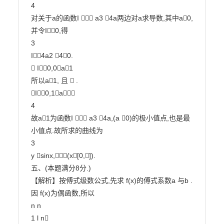
4

对关于a的函数I  a3 4a两边对a求导数,其中a0,
并令I0,得

3

I4a2 40.

 I0,0a1

所以a1, 且  .

I0,1a

4

故a1为函数I  a3 4a,(a 0)的极小值点,也是最
小值点.故所求的曲线为

3

y sinx,(x[0,]).

五、(本题满分8分.)

【解析】按傅式级数公式,先求 f(x)的傅式系数a 与b .
因 f(x)为偶函数,所以

n n

1 l n
