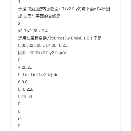
1

于是,是由旋转抛物面z  (x2  y2)与平面z 4所围
成.曲面与平面的交线是

2

x2  y2 8,z  4.

选用柱坐标变换,令xrcos,y rsin,z  z,于是

:02,0 z 4,0r  2z ,

因此 I (x2  y2 z)dV



4 2 2z

  dz d (r2z)rdr

0 0 0

 r 2z

2 4





r4


