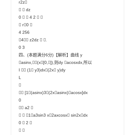
r2z

  dz

0   4 2  

 r0 

4 256

4 z2dz  .

0 3

四、(本题满分6分)【解析】曲线 y 
asinx,(x[0,]),则dy acosxdx,所以

I  (1 y3)dx(2x y)dy

L



 [1(asinx)3(2xasinx)acosx]dx

0

 a2 

  1a3sin3 x2axcosx sin2xdx

0  2 

 
