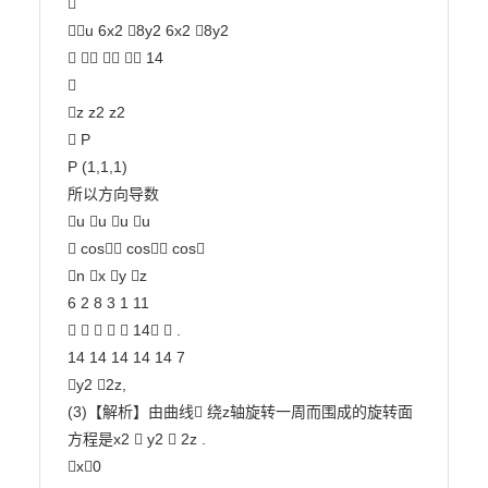


u 6x2 8y2 6x2 8y2

    14



z z2 z2

 P

P (1,1,1)

所以方向导数

u u u u

 cos cos cos

n x y z

6 2 8 3 1 11

     14  .

14 14 14 14 14 7

y2 2z,

(3)【解析】由曲线 绕z轴旋转一周而围成的旋转面
方程是x2  y2  2z .

x0
