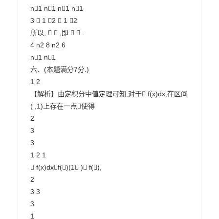
n1 n1 n1 n1

3  1 2  1 2

所以,   ,即   .

4 n2 8 n2 6

n1 n1

六、(本题满分7分.)

1 2

【解析】由定积分中值定理可知,对于 f(x)dx,在区间
( ,1)上存在一点使得

2

3

3

1 2 1

 f(x)dxf()(1 ) f(),

2

3 3

3

1
