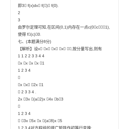
即3 f(x)dx f() f(0).

2

3

由罗尔定理可知,在区间(0,1)内存在一点c(0c1),
使得 f(c)0.

七、(本题满分8分)

【解析】设x x x x ,按分量写出,则有

1 1 2 2 3 3 4 4

x x x x 1

1 2 3 4



x x 2x 1

 2 3 3 4 .

2x 3x (a2)x 4x b3



1 2 3 4

 3x 5x x (a8)x 5

1 2 3 4对方程组的增广矩阵作初等行变换:
