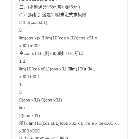
三、(本题满分15分,每小题5分.)

(1)【解析】这是1型未定式求极限.

 1 (cos x1)



lim(cos x)x  lim(1(cos x 1))cos x1 x

x0 x0

令cos x 1t,则x0时t 0,所以

1 1

lim(1(cos x1))cos x1 lim(1t)t e ,

x0 t0

1



(cos x1) (cos x1)

lim

(cos x1)

所以 lim(1(cos x1))cos x1 x  lim e x ex0 x .

x0 x0

因为当x0时,sinx x,所以
