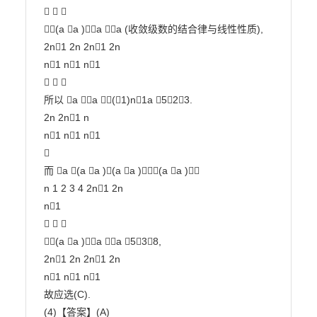
  

(a a )a a (收敛级数的结合律与线性性质),

2n1 2n 2n1 2n

n1 n1 n1

  

所以 a a (1)n1a 523.

2n 2n1 n

n1 n1 n1



而 a (a a )(a a )(a a )

n 1 2 3 4 2n1 2n

n1

  

(a a )a a 538,

2n1 2n 2n1 2n

n1 n1 n1

故应选(C).

(4)【答案】(A)
