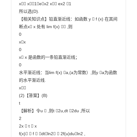
x x1ex2 x ex2 1

所以选(D).

【相关知识点】铅直渐近线：如函数 y  f (x) 在其间
断点x x 处有 lim f(x)  ,则

0

xx

0

x x 是函数的一条铅直渐近线；

0

水平渐近线：当lim f(x) a,(a为常数）,则y a为函数
的水平渐近线.

x

(2)【答案】(B)

t

【解析】令u  ,则t 2u,dt 2du ,所以

2

2x  t  x

f(x)  f  dtln2  2f(u)duln2 ,
