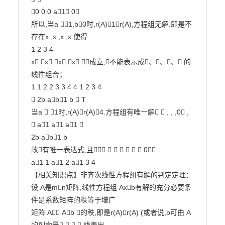
0 0 0 a1 0

所以,当a 1,b0时,r(A)1r(A),方程组无解.即是不
存在x ,x ,x ,x 使得

1 2 3 4

x x x x 成立,不能表示成、、、 的
线性组合；

1 1 2 2 3 3 4 4 1 2 3 4

 2b ab1 b  T

当a  1时,r(A)r(A)4.方程组有唯一解  , , ,0 ,

 a1 a1 a1 

2b ab1 b

故有唯一表达式,且       0 .

a1 1 a1 2 a1 3 4

【相关知识点】非齐次线性方程组有解的判定定理：

设 A是mn矩阵,线性方程组 Axb有解的充分必要条
件是系数矩阵的秩等于增广

矩阵 A Ab 的秩,即是r(A)r(A) (或者说,b可由 A