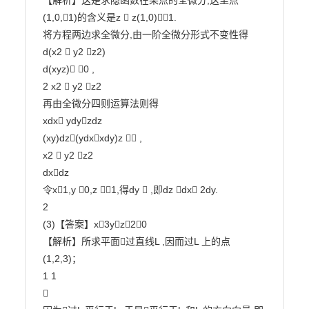
【解析】这是求隐函数在某点的全微分,这里点
(1,0,1)的含义是z  z(1,0)1.

将方程两边求全微分,由一阶全微分形式不变性得

d(x2  y2 z2)

d(xyz) 0 ,

2 x2  y2 z2

再由全微分四则运算法则得

xdx ydyzdz

(xy)dz(ydxxdy)z  ,

x2  y2 z2

dxdz

令x1,y 0,z 1,得dy  ,即dz dx 2dy.

2

(3)【答案】x3yz20

【解析】所求平面过直线L ,因而过L 上的点
(1,2,3)；

1 1


