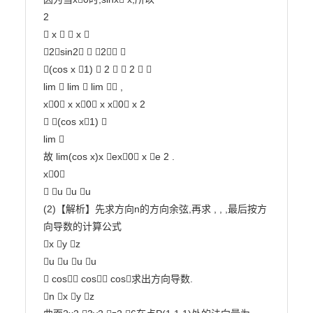
2

 x   x 

2sin2  2 

(cos x 1)  2   2  

lim  lim  lim  ,

x0 x x0 x x0 x 2

 (cos x1) 

lim 

故 lim(cos x)x ex0 x e 2 .

x0

 u u u

(2)【解析】先求方向n的方向余弦,再求 , , ,最后按方
向导数的计算公式

x y z

u u u u

 cos cos cos求出方向导数.

n x y z
