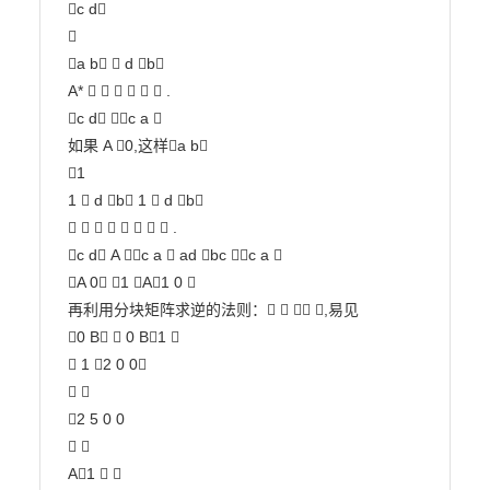
c d



a b  d b

A*       .

c d c a 

如果 A 0,这样a b

1

1  d b 1  d b

        .

c d A c a  ad bc c a 

A 0 1 A1 0 

再利用分块矩阵求逆的法则：   ,易见

0 B  0 B1 

 1 2 0 0

 

2 5 0 0

 

A1  
