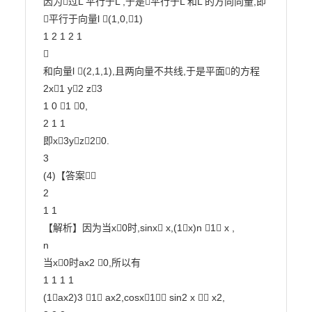
因为过L 平行于L ,于是平行于L 和L 的方向向量,即
平行于向量l (1,0,1)

1 2 1 2 1



和向量l (2,1,1),且两向量不共线,于是平面的方程

2x1 y2 z3

1 0 1 0,

2 1 1

即x3yz20.

3

(4)【答案】

2

1 1

【解析】因为当x0时,sinx x,(1x)n 1 x ,

n

当x0时ax2 0,所以有

1 1 1 1

(1ax2)3 1 ax2,cosx1 sin2 x  x2,
