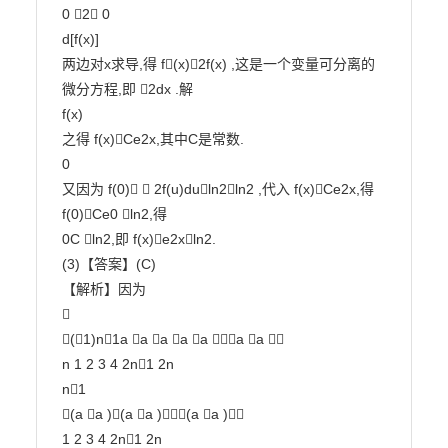
0 2 0

d[f(x)]

两边对x求导,得 f(x)2f(x) ,这是一个变量可分离的
微分方程,即 2dx .解

f(x)

之得 f(x)Ce2x,其中C是常数.

0

又因为 f(0)  2f(u)duln2ln2 ,代入 f(x)Ce2x,得 
f(0)Ce0 ln2,得

0C ln2,即 f(x)e2xln2.

(3)【答案】(C)

【解析】因为



(1)n1a a a a a a a 

n 1 2 3 4 2n1 2n

n1

(a a )(a a )(a a )

1 2 3 4 2n1 2n
