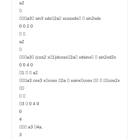
a2



a3 sin3 xdx2a xcosxdx  sin2xdx

0 0 2 0

 

a2



a3 (cos2 x1)dcosx2a xdsinx  sin2xd2x

0 0 4 0

1   a2

a3 cos3 xcosx 2a  xsinxcosx   cos2x 


 

3  0 4 0

0

4

 a3 4a.

3
