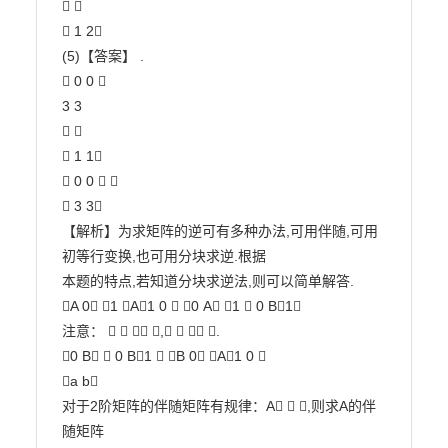
 

 1 2

(5)【答案】 .

 0 0 

3 3

 

 1 1

 0 0  

 3 3

【解析】为求矩阵的逆可有多种办法,可用伴随,可用
初等行变换,也可用分块求逆.根据

本题的特点,若知道分块求逆法,则可以简单解答.

A 0 1 A1 0  0 A 1  0 B1

注意：    ,   .

0 B  0 B1  B 0 A1 0 

a b

对于2阶矩阵的伴随矩阵有规律：A  ,则求A的伴
随矩阵
