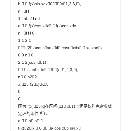
b   f(x)sin xdx0(n1,2,3,),

n l l l

1 l n 2 l n

a   f(x)cos xdx  f(x)cos xdx

n l l l l 0 l

1 1 2 1

2 (2x)cosnxdx4 cosnxdx  xdsinnx

0 0 n 0

2 1 2(cosn1)

  sinnxdx (n1,2,3,),

n 0 n221

a 2 (2x)dx5.

0

0

因为 f(x)2|x|在区间(1 x1)上满足狄利克雷收敛
定理的条件,所以

a   n n 

f(x)2|x| 0  a cos xb sin x
