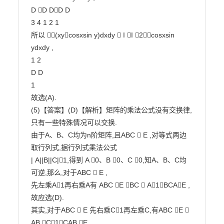
D D DD D

3 4 1 2 1

所以 (xycosxsin y)dxdy  I I 2cosxsin 
ydxdy ,

1 2

D D

1

故选(A).

(5)【答案】(D)【解析】矩阵的乘法公式没有交换律,
只有一些特殊情况可以交换.

由于A、B、C均为n阶矩阵,且ABC  E ,对等式两边
取行列式,据行列式乘法公式

| A||B||C|1,得到 A 0、B 0、C 0,知A、B、C均
可逆,那么,对于ABC  E ,

先左乘A1再右乘A有 ABC E BC  A1BCAE ,
故应选(D).

其实,对于ABC  E 先右乘C1再左乘C,有ABC E  
AB C1CAB E .
