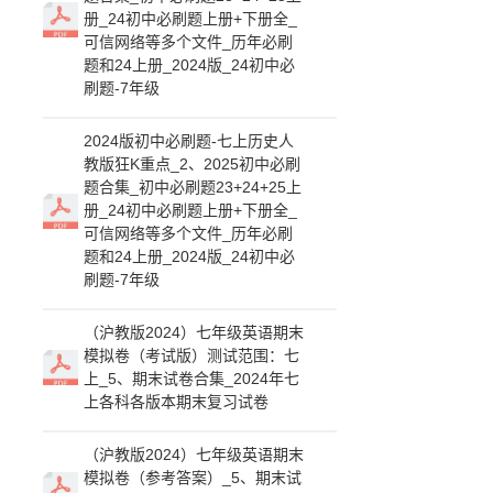
册_24初中必刷题上册+下册全_
可信网络等多个文件_历年必刷
题和24上册_2024版_24初中必
刷题-7年级
2024版初中必刷题-七上历史人
教版狂K重点_2、2025初中必刷
题合集_初中必刷题23+24+25上
册_24初中必刷题上册+下册全_
可信网络等多个文件_历年必刷
题和24上册_2024版_24初中必
刷题-7年级
（沪教版2024）七年级英语期末
模拟卷（考试版）测试范围：七
上_5、期末试卷合集_2024年七
上各科各版本期末复习试卷
（沪教版2024）七年级英语期末
模拟卷（参考答案）_5、期末试