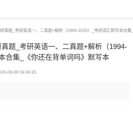
考研真题_考研英语一、二真题+解析（1994-2026）_考研词汇默写本合
真题_考研英语一、二真题+解析（1994-
默写本合集_《你还在背单词吗》默写本
026-08-09 16:45:25