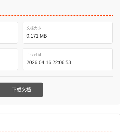
文档大小
0.171 MB
上传时间
2026-04-16 22:06:53
下载文档