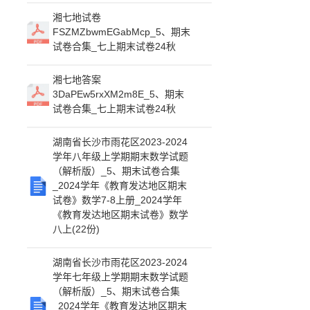
湘七地试卷
FSZMZbwmEGabMcp_5、期末
试卷合集_七上期末试卷24秋
湘七地答案
3DaPEw5rxXM2m8E_5、期末
试卷合集_七上期末试卷24秋
湖南省长沙市雨花区2023-2024
学年八年级上学期期末数学试题
（解析版）_5、期末试卷合集
_2024学年《教育发达地区期末
试卷》数学7-8上册_2024学年
《教育发达地区期末试卷》数学
八上(22份)
湖南省长沙市雨花区2023-2024
学年七年级上学期期末数学试题
（解析版）_5、期末试卷合集
_2024学年《教育发达地区期末