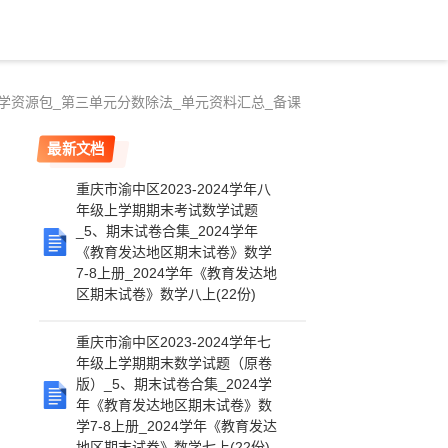
教学资源包_第三单元分数除法_单元资料汇总_备课
最新文档
重庆市渝中区2023-2024学年八
年级上学期期末考试数学试题
_5、期末试卷合集_2024学年
《教育发达地区期末试卷》数学
7-8上册_2024学年《教育发达地
区期末试卷》数学八上(22份)
重庆市渝中区2023-2024学年七
年级上学期期末数学试题（原卷
版）_5、期末试卷合集_2024学
年《教育发达地区期末试卷》数
学7-8上册_2024学年《教育发达
地区期末试卷》数学七上(22份)