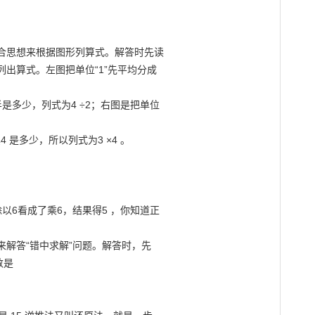
合思想来根据图形列算式。解答时先读

出算式。左图把单位“1”先平均分成

多少，列式为4 ÷2；右图是把单位

 是多少，所以列式为3 ×4 。

6看成了乘6，结果得5 ，你知道正

解答“错中求解”问题。解答时，先

是
