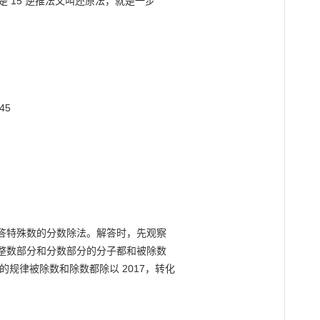
的商是 15 逆推法又叫还原法，就是一步

45

答特殊数的分数除法。解答时，先观察

整数部分和分数部分的分子都和被除数

的规律被除数和除数都除以 2017，转化
