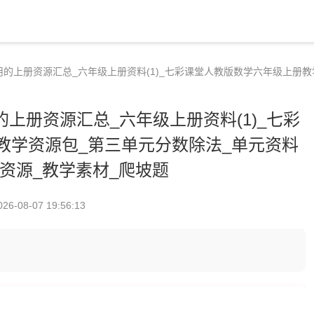
常用的上册资源汇总_六年级上册资料(1)_七彩课堂人教版数学六年级上册
的上册资源汇总_六年级上册资料(1)_七彩
教学资源包_第三单元分数除法_单元资料
资源_教学素材_爬坡题
026-08-07 19:56:13