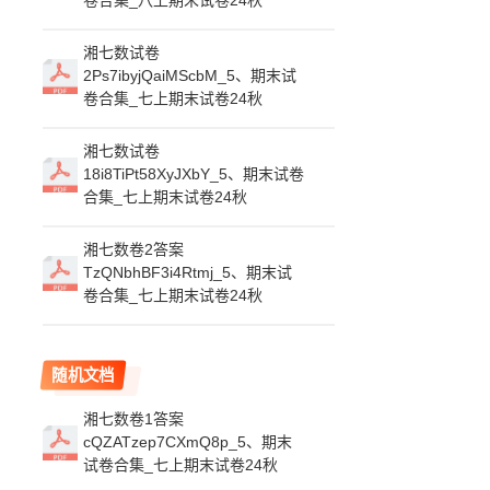
卷合集_八上期末试卷24秋
湘七数试卷
2Ps7ibyjQaiMScbM_5、期末试
卷合集_七上期末试卷24秋
湘七数试卷
18i8TiPt58XyJXbY_5、期末试卷
合集_七上期末试卷24秋
湘七数卷2答案
TzQNbhBF3i4Rtmj_5、期末试
卷合集_七上期末试卷24秋
随机文档
湘七数卷1答案
cQZATzep7CXmQ8p_5、期末
试卷合集_七上期末试卷24秋