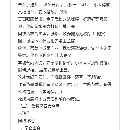
去东京送礼，‚谋个升转‛。武松一口答应：‚小人得蒙
恩相抬举，安敢推故？‛施恩

事事照顾武松，免了武松的杀威棒，好酒好菜照顾
他，他就替施恩去打蒋门神，夺

回快活林的买卖。张都监收养他为‚心腹‛，给他赏
赐，提拔他，还要把养娘玉兰嫁

给他，帮助他成家立业。武松感激涕零，完全丧失了
警惕。他跪下称谢：‚小人是个

牢城营内囚徒，若蒙恩相抬举，小人当以执鞭随蹬，
服侍恩相。‛后来发觉是上当，

这才大闹飞云浦，血溅鸳鸯楼，落草当了‚强盗‛。

作者浓墨重彩地写了这么一位出身市井的英雄。写得
性格饱满、真实可信。武

松成为民间十分喜爱和敬仰的英雄。

（二） 鲁智深四大名著

水浒传

网络课程

1、军官出身
