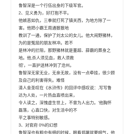
鲁智深是一个行伍出身的下级军官。

2、见义勇为，好打抱不平。

他嫉恶如仇，三拳就打死了镇关西，为地方除了一
害。他把小霸王周通狠狠地

教训了一通，保护了刘太公的女儿。他大闹野猪林，
为的是冤屈的朋友林冲。若不

是林冲的拦阻，那野猪林就是董超、薛霸的葬身之
地。他‚杀人须见血，救人须救

彻‛，一直护送林冲到了沧州。

鲁智深无家无业，无亲无故，没有一点牵挂，很少顾
及自己的利害得失。难怪

清人金圣叹在《水浒传》的回评中感叹说：‚写写鲁
达为人处，一片热血直喷出来，

令人读之，深愧虚生世上，不曾为人出力。‛他胸怀
磊落，心直口快，对生活中的不

平之事特别敏感。

3、对官府 0%的幻想

鲁智深也有粗中有细的时候，眼看郑屠就要咽气，他