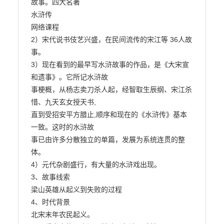
故事。四大名著

水浒传

网络课程

2）宋代说书伎艺兴盛，在民间流传的宋江等 36人故
事。

3）现在看到的最早写水浒故事的作品，是《大宋宣
和遗事》。它所记水浒故

事梗概，从杨志卖刀杀人起，经智取生辰纲、宋江杀
惜、九天玄女授天书,

直到受招安平方腊止,顺序和现在的《水浒传》基本
一致。这时的水浒故

事已由许多分散独立的单篇，发展为系统连贯的整
体。

4）元代杂剧盛行，有大量的水浒戏出现。

3、故事线索

梁山英雄从起义到失败的过程

4、时代背景

北宋末年农民起义。
