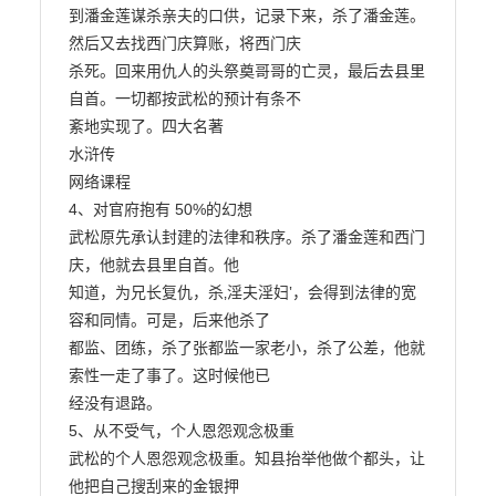
到潘金莲谋杀亲夫的口供，记录下来，杀了潘金莲。
然后又去找西门庆算账，将西门庆

杀死。回来用仇人的头祭奠哥哥的亡灵，最后去县里
自首。一切都按武松的预计有条不

紊地实现了。四大名著

水浒传

网络课程

4、对官府抱有 50%的幻想

武松原先承认封建的法律和秩序。杀了潘金莲和西门
庆，他就去县里自首。他

知道，为兄长复仇，杀‚淫夫淫妇‛，会得到法律的宽
容和同情。可是，后来他杀了

都监、团练，杀了张都监一家老小，杀了公差，他就
索性一走了事了。这时候他已

经没有退路。

5、从不受气，个人恩怨观念极重

武松的个人恩怨观念极重。知县抬举他做个都头，让
他把自己搜刮来的金银押
