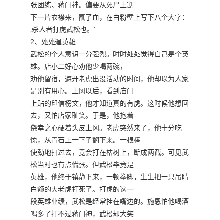
张团练、蒋门神。偏要从死尸上割

下一片衣襟来，蘸了血，在白粉壁上写下八个大字：
‚杀人者打虎武松也。‛

2、处处逞英雄

武松的个人意识十分强烈。时时处处觉得自己是个英
雄。店小二好心劝他少喝两碗，

劝他留宿，避开老虎出没活动的时间，他却以为人家
是别有用心。上冈以后，看到庙门

上贴的印信榜文，他才知道真的有虎。这时候他想回
去，又怕店家耻笑。于是，他抱着

侥幸之心硬着头皮上冈。老虎突然来了，他十分吃
惊，从青石上一下子翻下来。一根棒

使劲地扫过去，竟会打在枯树上，断成两截。可见武
松当时也有点慌张。但武松毕竟是

英雄，他终于镇静下来，一顿拳脚，生生把一只吊睛
白额的大老虎打死了。打虎的这一

段英雄业绩，武松是经常挂在嘴边的。施恩怕他喝酒
喝多了打不过蒋门神，武松却大笑
