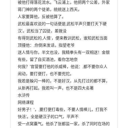
被他打得落花流水。飞云浦上，他把两个公差，外家
蒋门神的两个徒弟，统统送上西天。

人家要算他，反被他算了。

武松最喜欢说的一句话便是‚武松平声只要打天下硬
汉‛。武松当了囚徒，差拨没

有得到武松的‚人情‛，便来教训武松，谁知武松当面
顶撞他：‚你倒来发话，指望老爷

送人情与你，半文也没，我精拳头有一双相送！金银
有些，留了自买酒池，看你怎地奈

何我？‛官营要打他的杀威棒，他说：‚都不要你众人
闹动，要打便打，也不要兜拕。

我若是躲闪一棒的，不是好汉，从先打过的都不算，
从新再打起。我若叫一声，也不是四大名著

水浒传

网络课程

好男子！‛，‚要打便打毒些，不要人情棒儿，打我不
快活‛。全是硬汉子的口气，平声不

受一点窝囊气。他杀了张都监一家，杀了同时在场的