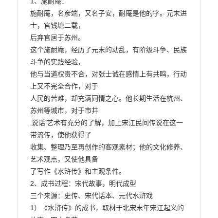
1、施耐庵：

施耐庵，名彦端，又名子安，耐庵是他的字。元末进
士，官钱塘二载，

后弃官居于苏州。

这个施耐庵，经历了元末的动乱，有阶级斗争、民族
斗争的实践经验，

他与当道权贵不合，对张士诚在感情上有共鸣，行动
上又不完全合作，对于

人民的苦难，却充满同情之心。他长期生活在杭州、
苏州等城市，对于市井

‚说话‛艺术有充分的了解，加上宋江民间传说在这一
带流传，使他获得了

收集、整理乃至再创作的客观素材；他的文化修养、
艺术观点，又使他具备

了写作《水浒传》和主观条件。

2、成书过程：宋代故事，明代成型

三个来源：史传、宋代话本、元代水浒戏

1）《水浒传》的成书，取材于北宋末年宋江起义的