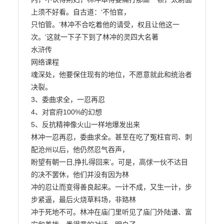
上须不好看。自古道：‘不怕官，

只怕管。’林冲不合吃着他的请受，权且让他这一
次。‛这就一下子下到了林冲的灵四大名著

水浒传

网络课程

魂深处，他要保住现有的地位，不愿意就此和统治者
决裂。

3、委曲求全，一忍再忍

4、对官府100%的幻想

5、反抗精神像火山一样地爆发出来

林冲一忍再忍，委曲求全。甚至在吃了冤枉官司、刺
配沧州以后，他仍然忍气吞声，

盼望有朝一日‚挣扎得回来‛。可是，高俅一伙不达目
的决不罢休，他们并没有因为林

冲的忍让而变得善良起来。一计不成，又生一计，步
步紧逼，最后火烧草料场，非臵林

冲于死地不可。林冲在庙门里听见了庙门外陆谦、富