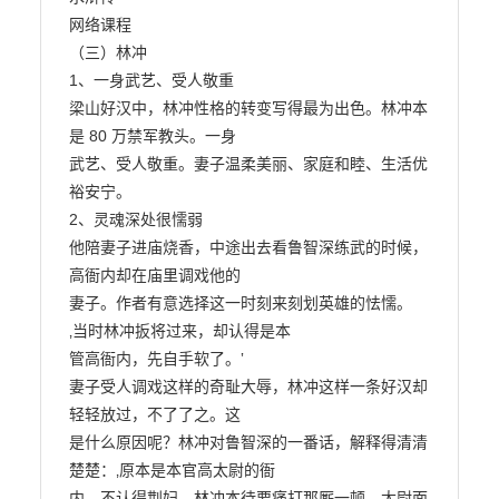
网络课程

（三）林冲

1、一身武艺、受人敬重

梁山好汉中，林冲性格的转变写得最为出色。林冲本
是 80 万禁军教头。一身

武艺、受人敬重。妻子温柔美丽、家庭和睦、生活优
裕安宁。

2、灵魂深处很懦弱

他陪妻子进庙烧香，中途出去看鲁智深练武的时候，
高衙内却在庙里调戏他的

妻子。作者有意选择这一时刻来刻划英雄的怯懦。
‚当时林冲扳将过来，却认得是本

管高衙内，先自手软了。‛

妻子受人调戏这样的奇耻大辱，林冲这样一条好汉却
轻轻放过，不了了之。这

是什么原因呢？林冲对鲁智深的一番话，解释得清清
楚楚：‚原本是本官高太尉的衙

内，不认得荆妇，林冲本待要痛打那厮一顿，太尉面