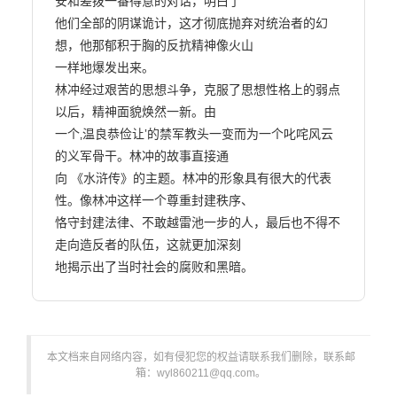
安和差拨一番得意的对话，明白了

他们全部的阴谋诡计，这才彻底抛弃对统治者的幻
想，他那郁积于胸的反抗精神像火山

一样地爆发出来。

林冲经过艰苦的思想斗争，克服了思想性格上的弱点
以后，精神面貌焕然一新。由

一个‚温良恭俭让‛的禁军教头一变而为一个叱咤风云
的义军骨干。林冲的故事直接通

向 《水浒传》的主题。林冲的形象具有很大的代表
性。像林冲这样一个尊重封建秩序、

恪守封建法律、不敢越雷池一步的人，最后也不得不
走向造反者的队伍，这就更加深刻

地揭示出了当时社会的腐败和黑暗。                        
本文档来自网络内容，如有侵犯您的权益请联系我们删除，联系邮
箱：wyl860211@qq.com。