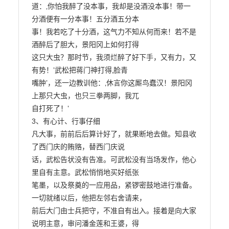
道：‚你怕我醉了没本事，我却是没酒没本事！带一
分酒便有一分本事！五分酒五分本

事！我若吃了十分酒，这气力不知从何而来！若不是
酒醉后了胆大，景阳冈上如何打得

这只大虫？那时节，我须烂醉了好下手，又有力，又
有势！‛武松把蒋门神打得‚脸青

嘴肿‛，还一边教训他：‚休言你这厮鸟蠢汉！景阳冈
上那只大虫，也只三拳两脚，我兀

自打死了！‛

3、有心计、行事仔细

凡大事，前前后后算计好了，就果断地去做。知县收
了西门庆的贿赂，替西门庆说

话，武松告状没有告准。可武松没有当场发作，他心
里自有主意。武松悄悄地买好纸张

笔墨，以及祭奠的一应用品，紧锣密鼓地进行准备。
一切就绪以后，他把左邻右舍请来，

前后大门由士兵把守，不准自有出入。接着是向大家
说明主意，审问潘金莲和王婆，得
