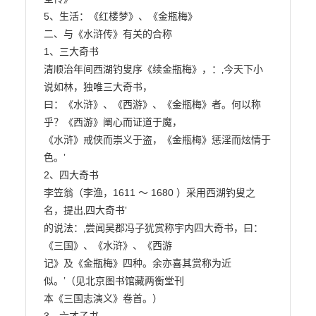
5、生活：《红楼梦》、《金瓶梅》

二、与《水浒传》有关的合称

1、三大奇书

清顺治年间西湖钓叟序《续金瓶梅》，：‚今天下小
说如林，独唯三大奇书，

曰：《水浒》、《西游》、《金瓶梅》者。何以称
乎？《西游》阐心而证道于魔，

《水浒》戒侠而崇义于盗，《金瓶梅》惩淫而炫情于
色。‛

2、四大奇书

李笠翁（李渔，1611 ～ 1680 ）采用西湖钓叟之
名，提出‚四大奇书‛

的说法：‚尝闻吴郡冯子犹赏称宇内四大奇书，曰：
《三国》、《水浒》、《西游

记》及《金瓶梅》四种。余亦喜其赏称为近
似。‛（见北京图书馆藏两衡堂刊

本《三国志演义》卷首。）
