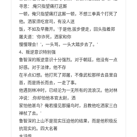
寻思：‚俺只指望痛打这厮

一顿，俺只指望痛打这厮一顿，不想三拳真个打死了
他。洒家须吃官司，有没人送

饭，不如及早撒开。‛于是他‚拔步便走，回头指着郑
屠夫道：‘你诈死，洒家和你

慢慢理会！’，一头骂，一头大踏步去了。‛

4、叛逆意识特别强

鲁智深的叛逆意识十分强烈。对于朝廷，他没有一点
好感。对于法律，他不存

在半点幻想。他打死了郑屠，不像武松那样去县里自
首，而是扬长而去，一走了事。

他遇到林冲时，已经沦为一无所有的流浪汉。他对林
冲说：‚你却怕他本官太尉，洒

家怕他甚鸟？俺若撞见那撮鸟时，且教他吃洒家三白
禅杖了去。‛

鲁智深的上山不是现实压迫他的结果，而是他积极反
抗现实的。四大名著

水浒传
