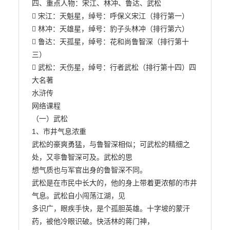
四、重点人物：宋江、林冲、鲁达、武松

 宋江：天魁星，绰号：呼保义宋江（排行第一）

 林冲：天雄星，绰号：豹子头林冲（排行第六）

 鲁达：天孤星，绰号：花和尚鲁智深（排行第十
三）

 武松：天伤星，绰号：行者武松（排行第十四）四
大名著

水浒传

网络课程

（一）武松

1、市井气息浓重

武松的豪爽勇猛，与鲁智深相似；可武松的精细之
处，又非鲁智深可及。武松的思

想气质也与军官出身的鲁智深不同。

武松是在市民中长大的，他的身上带着更浓郁的市井
气息。武松自小闯荡江湖，见

多识广，眼疾手快，是个孤胆英雄。十字坡的蒙汗
药，被他冷眼识破。快活林的蒋门神，
