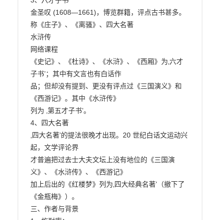
3、六才子书

金圣叹 (1608—1661)，博览群籍，评点古书甚多。
称《庄子》、《离骚》、四大名著

水浒传

网络课程

《史记》、《杜诗》、《水浒》、《西厢》为‚六才
子书‛；其中有文言也有白话作

品；但却没有提到、更没有评点过《三国演义》和
《西游记》。其中《水浒传》

列为 ‚第五才子书‛。

4、四大名著

‚四大名著‛的提法很晚才出现。20 世纪白话文运动兴
起，文学评论界

才普遍把过去士大夫文坛上没有地位的《三国演
义》、《水浒传》、《西游记》

加上后出的《红楼梦》列为‚四大经典名著‛（撤下了
《金瓶梅》）。

三、作者与背景
