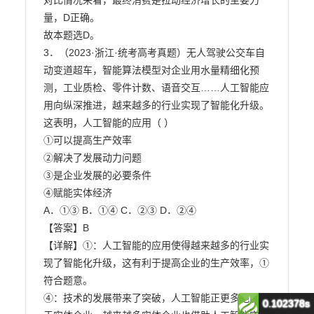
0.102378s