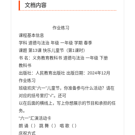
文档内容
                            作业练习

课程基本信息

学科 道德与法治 年级 一年级 学期 春季

课题 第13课 快乐儿童节（第1课时）

书 名：义务教育教科书 道德与法治 一年级 下册

教科书

出版社：人民教育出版社 出版日期：2024年12月

作业练习

班级欢庆“六一”儿童节，你准备参与什么活动？请在
对应的括号里打“√”。还可

以在后面的横线上，写上你想展示的节目和承担的任
务。

“六一”汇演活动卡

朗 诵（ ） 跳 舞（ ） 唱 歌（ ）

庆祝方式
