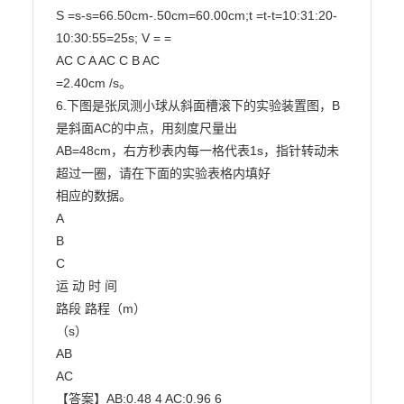
S =s-s=66.50cm-.50cm=60.00cm;t =t-t=10:31:20-
10:30:55=25s; V = =

AC C A AC C B AC

=2.40cm /s。

6.下图是张凤测小球从斜面槽滚下的实验装置图，B
是斜面AC的中点，用刻度尺量出

AB=48cm，右方秒表内每一格代表1s，指针转动未
超过一圈，请在下面的实验表格内填好

相应的数据。

A

B

C

运 动 时 间

路段 路程（m）

（s）

AB

AC

【答案】AB:0.48 4 AC:0.96 6
