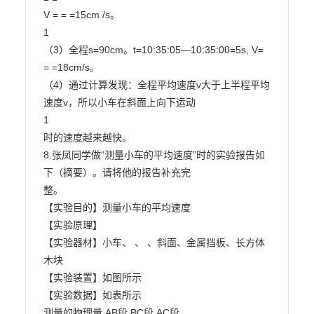
V = = =15cm /s。

1

（3）全程s=90cm。t=10:35:05—10:35:00=5s, V= 
= =18cm/s。

（4）通过计算发现：全程平均速度v大于上半程平均
速度v，所以小车在斜面上向下运动

1

时的速度越来越快。

8.张凤同学做“测量小车的平均速度”时的实验报告如
下（摘要）。请将他的报告补充完

整。

【实验目的】测量小车的平均速度

【实验原理】

【实验器材】小车、 、 、斜面、金属挡板、长方体
木块

【实验装置】如图所示

【实验数据】如表所示

测量的物理量 AB段 BC段 AC段
