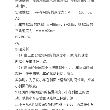
实验器材：需要用刻度尺测量路程，停表测量小车运
动时间。

实验数据：小车在AB段的速度为：V = = =15cm /s。

AB

小车在BC段的路程：s =56cm，t =2.8s，则BC段的
平均速度为：V = = =20cm

BC BC BC

/s。

实验分析:

（1）由上面实验知AB段的速度小于BC段的速度，
所以小车做变速运动。

（2）斜面的倾角越小（坡度越小），小车运动时间
越长，便于测量小车的运动时间；所以

实验时，为了使小车在斜面上运动的时间长些，应减
小斜面的坡度。

9.张凤同学用如图1的装置研究小车在斜面上的运
动。他将小车从坡顶 A处静止释放，测

出小车从A滑到坡底C处的时间t ＝2.6s；再次将小车