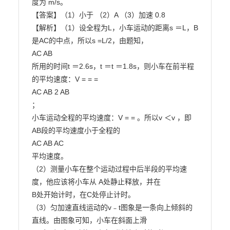
度为 m/s。

【答案】（1）小于 （2）A （3）加速 0.8

【解析】（1）设全程为L，小车运动的距离s ＝L，B
是AC的中点，所以s =L/2，由题知，

AC AB

所用的时间t ＝2.6s，t ＝t ＝1.8s，则小车在前半程
的平均速度：V = = =

AC AB 2 AB

；

小车运动全程的平均速度：V = = 。所以v ＜v ，即
AB段的平均速度小于全程的

AC AB AC

平均速度。

（2）测量小车在整个运动过程中后半段的平均速
度，他应该将小车从 A处静止释放，并在

B处开始计时，在C处停止计时。

（3）匀加速直线运动的v﹣t图象是一条向上倾斜的
直线。由图象可知，小车在斜面上滑
