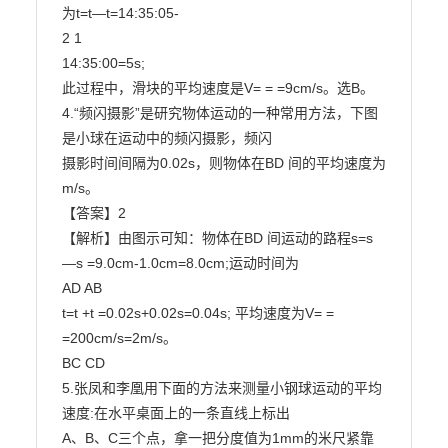
为t=t—t=14:35:05-

2 1

14:35:00=5s;

此过程中，滑块的平均速度是V= = =9cm/s。选B。

4.“频闪摄影”是研究物体运动的一种常用方法，下图
是小球在运动中的频闪摄影，频闪

摄影时间间隔为0.02s，则物体在BD 间的平均速度为 
m/s。

【答案】2

【解析】由图示可知：物体在BD 间运动的路程s=s 
—s =9.0cm-1.0cm=8.0cm;运动时间为

AD AB

t=t +t =0.02s+0.02s=0.04s; 平均速度为V= = 
=200cm/s=2m/s。

BC CD

5.张凤和李凰用下面的方法来测量小钢球运动的平均
速度:在水平桌面上的一条直线上标出

A、B、C三个点，拿一把分度值为1mm的米尺紧靠