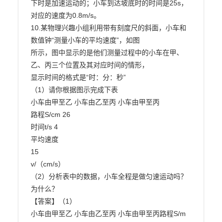
下时是加速运动的；小车到达坡底时的时间是25s，
对应的速度为0.8m/s。

10.某物理兴趣小组利用带有刻度尺的斜面，小车和
数值钟“测量小车的平均速度”，如图

所示，图中显示的是他们测量过程中的小车在甲、
乙、丙三个位置及其对应时间的情形，

显示时间的格式是“时：分：秒”

（1）请你根据图示完成下表

小车由甲至乙 小车由乙至丙 小车由甲至丙

路程S/cm 26

时间t/s 4

平均速度

15

v/（cm/s）

（2）分析表中的数据，小车全程是做匀速运动吗？
为什么？

【答案】（1）

小车由甲至乙 小车由乙至丙 小车由甲至丙路程S/m 