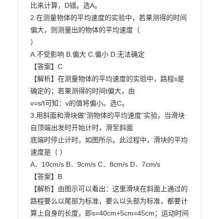
比来计算，D错。选A。

2.在测量物体的平均速度的实验中，若果测得的时间
偏大，则测量出的物体的平均速度（

）

A.不受影响 B.偏大 C.偏小 D.无法确定

【答案】C

【解析】在测量物体的平均速度的实验中，路程s是
确定的；若果测得的时间t偏大，由

v=s/t可知：v的值将偏小。选C。

3.用斜面和滑块做“测物体的平均速度”实验，当滑块
自顶端出发时开始计时，滑至斜面

底端时停止计时，如图所示。此过程中，滑块的平均
速度是（ ）

A．10cm/s B．9cm/s C．8cm/s D．7cm/s

【答案】B

【解析】由图示可以看出：这里滑块在斜面上通过的
路程要么以尾部为标准，要么以头部为标准，都要计
算上自身的长度，即s=40cm+5cm=45cm；运动时间