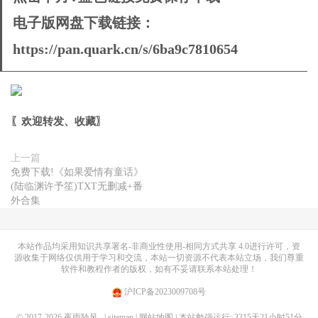
电子版网盘下载链接：
https://pan.quark.cn/s/6ba9c7810654
〖欢迎转发、收藏
〗
上一篇
免费下载!《如果爱情有童话》
(陆临渊许予笙)TXT无删减+番
外合集
本站作品均采用
知识共享署名-非商业性使用-相同方式共享 4.0
进行许可，资
源收集于网络仅供用于学习和交流，本站一切资源不代表本站立场，我们尊重
软件和教程作者的版权，如有不妥请联系本站处理！
沪ICP备2023009708号
© 2017-2026
夜雨聆风
| sitemap
| 网站地图
| 本站勉强运行: 3315天21小时51分