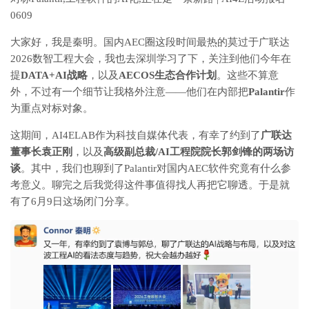
0609
大家好，我是秦明。国内AEC圈这段时间最热的莫过于广联达
2026数智工程大会，我也去深圳学习了下，关注到他们今年在
提
DATA+AI战略
，以及
AECOS生态合作计划
。
这些不算意
外，不过有一个细节让我格外注意——他们在内部把
Palantir
作
为重点对标对象。
这期间，AI4ELAB作为科技自媒体代表，有幸了约到了
广联达
董事长袁正刚
，以及
高级副总裁/AI工程院院长郭剑锋的
两场访
谈
。其中，我们也聊到了Palantir对国内AEC软件究竟有什么参
考意义。聊完之后我觉得这件事值得找人再把它聊透。于是就
有了6月9日这场闭门分享。