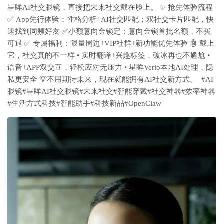
星眸AI社交眼镜，直接把未来社交戴在脸上。 ✨ 抢先体验流程
✅ App先行体验：性格分析+AI社交匹配；双社交卡片匹配，快
速找到同频好友 ✅小额意向金锁定：意向金锁首批名额，不买
可退 ✅ 专属福利：限量周边+VIP社群+新功能优先体验 🤖 戴上
它，社交真的不一样 • 实时翻译+兴趣标签，破冰再也不尴尬 •
语音+APP双交互，轻松应对无压力 • 星眸Verio本地AI处理，隐
私更安全 💡不用期待未来，现在就能拥有AI社交新方式。
#AI
眼镜
#星眸AI社交眼镜
#未来社交
#智能穿戴
#社交神器
#效率神器
#生活方式科技
#智能助手
#科技新品
#OpenClaw