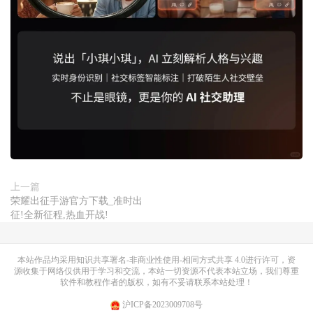
上一篇
荣耀出征手游官方下载_准时出
征!全新征程,热血开战!
本站作品均采用
知识共享署名-非商业性使用-相同方式共享 4.0
进行许可，资
源收集于网络仅供用于学习和交流，本站一切资源不代表本站立场，我们尊重
软件和教程作者的版权，如有不妥请联系本站处理！
沪ICP备2023009708号