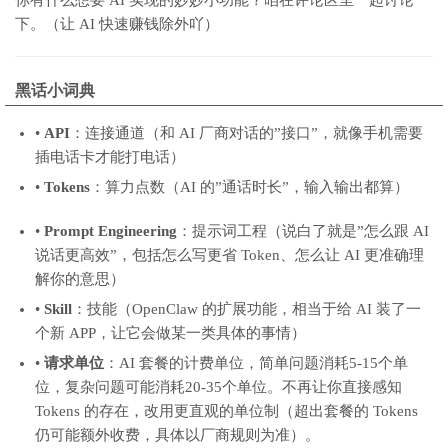
你有什么想要 AI 实现的妙妙小功能？咱在评论区里一起讨论一
下。（让 AI 快速赚钱除外吖）
黑话小词典
•
API
：连接通道（和 AI 厂商对话的”接口”，就像手机需要
插电话卡才能打电话）
•
Tokens
：算力点数（AI 的”通话时长”，输入输出都算）
•
Prompt Engineering
：提示词工程（说白了就是”怎么跟 AI
说话更高效”，包括怎么写更省 Token、怎么让 AI 更准确理
解你的意思）
•
Skill
：技能（OpenClaw 的扩展功能，相当于给 AI 装了一
个新 APP，让它会做某一类具体的事情）
•
请求单位
：AI 套餐的计费单位，简单问题消耗5-15个单
位，复杂问题可能消耗20-35个单位。不再让你直接感知
Tokens 的存在，改用更直观的单位制（超出套餐的 Tokens
仍可能额外收费，具体以厂商规则为准）。