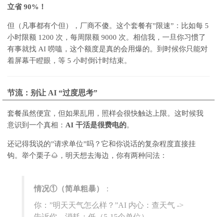
立省 90%！
但（凡事都有个但），厂商不傻。这个套餐有”限速”：比如每 5
小时限额 1200 次，每周限额 9000 次。相信我，
一旦你习惯了
有事就找 AI 唠嗑，这个额度是真的会用爆的。
到时候你只能对
着屏幕干瞪眼，等 5 小时倒计时结束。
节流：别让 AI “过度思考”
套餐虽然便宜，但如果乱用，照样会很快触达上限。
这时候我
意识到一个真相：
AI 干活是很费电的
。
还记得我说的”请求单位”吗？它和你说话的复杂程度直接挂
钩。
举个栗子🌰，明天想去海边，你有两种问法：
情况①（简单粗暴）
：
你：”明天天气怎么样？”
AI 内心：查天气 ->
告诉你。
消耗：低（5-15个单位）。