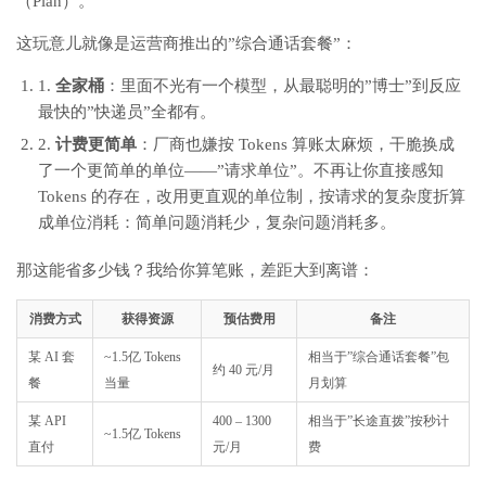
（Plan）。
这玩意儿就像是运营商推出的”综合通话套餐”：
1.
全家桶
：里面不光有一个模型，从最聪明的”博士”到反应
最快的”快递员”全都有。
2.
计费更简单
：厂商也嫌按 Tokens 算账太麻烦，干脆换成
了一个更简单的单位——”请求单位”。不再让你直接感知
Tokens 的存在，改用更直观的单位制，按请求的复杂度折算
成单位消耗：简单问题消耗少，复杂问题消耗多。
那这能省多少钱？我给你算笔账，差距大到离谱：
消费方式
获得资源
预估费用
备注
某 AI 套
~1.5亿 Tokens
相当于”综合通话套餐”包
约 40 元/月
餐
当量
月划算
某 API
400 – 1300
相当于”长途直拨”按秒计
~1.5亿 Tokens
直付
元/月
费