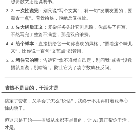
想要散文还是说明书。
2.
一次性说完
：别只说”写个文案”，补一句”发朋友圈的，要
毒舌一点”。背景给足，拒绝反复拉扯。
3.
先大纲后正文
：复杂任务先让它列思路，你点头了再写。
不然写完了整篇不满意，那是双倍浪费。
4.
给个样本
：直接扔给它一句你喜欢的风格，”照着这个味儿
来”，比你说一百句”文艺点”都管用。
5.
堵住它的嘴
：告诉它”拿不准就自己定，别问我”或者”没数
据就直说，别瞎编”。防止它为了凑字数疯狂反问。
省钱不是目的，干活才是
搞定了套餐，又学会了怎么”说话”，我终于不用再盯着账单心
惊肉跳了。
但这只是开始——省钱从来都不是目的，让 AI 真正帮你干活，
才是。