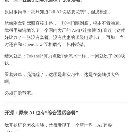
第一周，我毫无防备地烧掉了 200 块钱
。
原因很简单：我只知道”和 AI 说话要花钱”，但没概念。
就像刚拿到驾照直接上路，一脚油门踩到底，根本不看油表。
我稀里糊涂地选了一个国内大厂的 API[*连接通道] 直连（这就
好比办了一张没有套餐、没有优惠的顶级电话卡），再加上当
时还在和 OpenClaw 互相磨合，各种试错。
结果就是：Tokens[*算力点数] 像流水一样，一周就没了 200块
钱。
看着账单，我清醒了：这哪是养实习生，这是在烧钱供大爷
啊。
必须
开源节流
。
开源：原来 AI 也有”综合通话套餐”
我开始研究怎么省钱，然后发现了一个新世界：AI 套餐