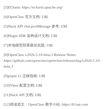
[3]
ECharts:
https://echarts.apache.org/
[4]
OpenClaw 官方文档:
URL
[5]
Slack API chat.postMessage 参考:
URL
[6]
Plugin SDK 架构设计文档:
URL
[7]
本地模型部署最佳实践:
URL
[8]
OpenClaw v2026.5.10-beta.3 Release Notes:
https://github.com/openclaw/openclaw/releases/tag/v2026.5.10-
beta.3
[9]
pnpm 11 迁移指南:
URL
[10]
Vitest 配置文档:
URL
[11]
Slack API 文档:
URL
[12]
阅读原文：OpenClaw 教学小站:
https://61wp.com