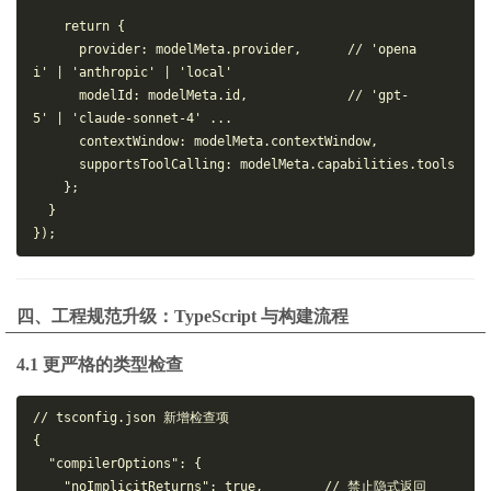
return
 {
provider
: modelMeta.
provider
,      
// 'opena
i' | 'anthropic' | 'local'
modelId
: modelMeta.
id
,             
// 'gpt-
5' | 'claude-sonnet-4' ...
contextWindow
: modelMeta.
contextWindow
,
supportsToolCalling
: modelMeta.
capabilities
.
tools
    };
  }
});
四、工程规范升级：TypeScript 与构建流程
4.1 更严格的类型检查
// tsconfig.json 新增检查项
{
"compilerOptions"
:
{
"noImplicitReturns"
:
true
,
// 禁止隐式返回