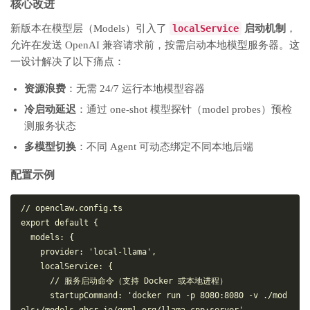
核心改进
新版本在模型层（Models）引入了
localService
启动机制
，
允许在发送 OpenAI 兼容请求前，按需启动本地模型服务器。这
一设计解决了以下痛点：
资源浪费
：无需 24/7 运行本地模型容器
冷启动延迟
：通过 one-shot 模型探针（model probes）预检
测服务状态
多模型切换
：不同 Agent 可动态绑定不同本地后端
配置示例
// openclaw.config.ts
export
default
 {
models
: {
provider
: 
'local-llama'
,
localService
: {
// 服务启动命令（支持 Docker 或本地进程）
startupCommand
: 
'docker run -p 8080:8080 -v ./mod
els:/models ghcr.io/ggml-org/llama.cpp:server'
,