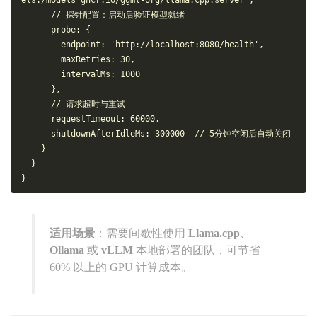
// 探针配置：启动后验证模型就绪
probe
: {
endpoint
: 
'http://localhost:8080/health'
,
maxRetries
: 
30
,
intervalMs
: 
1000
      },
// 请求超时与重试
requestTimeout
: 
60000
,
shutdownAfterIdleMs
: 
300000
// 5分钟空闲后自动关闭
    }
  }
}
适用场景
：需要间歇性使用
Llama.cpp
、
Ollama
或
vLLM
本地部署的团队，可节省
60% 以上的 GPU 计算成本。