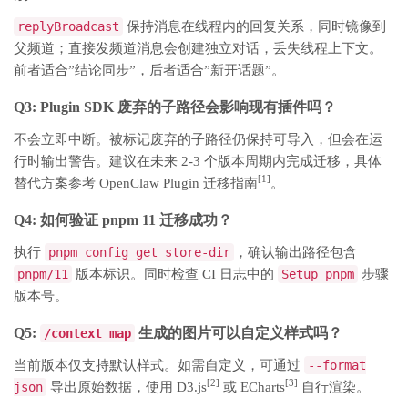
replyBroadcast
保持消息在线程内的回复关系，同时镜像到
父频道；直接发频道消息会创建独立对话，丢失线程上下文。
前者适合”结论同步”，后者适合”新开话题”。
Q3: Plugin SDK 废弃的子路径会影响现有插件吗？
不会立即中断。被标记废弃的子路径仍保持可导入，但会在运
行时输出警告。建议在未来 2-3 个版本周期内完成迁移，具体
[1]
替代方案参考 OpenClaw Plugin 迁移指南
。
Q4: 如何验证 pnpm 11 迁移成功？
执行
pnpm config get store-dir
，确认输出路径包含
pnpm/11
版本标识。同时检查 CI 日志中的
Setup pnpm
步骤
版本号。
Q5:
生成的图片可以自定义样式吗？
/context map
当前版本仅支持默认样式。如需自定义，可通过
--format
[2]
[3]
json
导出原始数据，使用 D3.js
或 ECharts
自行渲染。