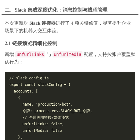
二、Slack 集成深度优化：消息控制与线程管理
本次更新对
Slack 连接器
进行了 4 项关键修复，显著提升企业
场景下的机器人交互体验。
2.1 链接预览精细化控制
新增
unfurlLinks
与
unfurlMedia
配置，支持按账户覆盖默
认行为：
// slack.config.ts
export
const
 slackConfig = {
accounts
: [
    {
name
: 
'production-bot'
,
      令牌: process.
env
.
SLACK_BOT_
令牌,
// 全局关闭链接/媒体预览
unfurlLinks
: 
false
,
unfurlMedia
: 
false
    },