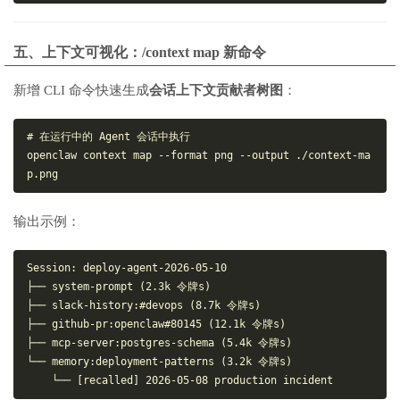
五、上下文可视化：/context map 新命令
新增 CLI 命令快速生成
会话上下文贡献者树图
：
# 在运行中的 Agent 会话中执行
openclaw context map --format png --output ./context-ma
p.png
输出示例：
Session: deploy-agent-2026-05-10
├── system-prompt (2.3k 令牌s)
├── slack-history:#devops (8.7k 令牌s)
├── github-pr:openclaw#80145 (12.1k 令牌s)
├── mcp-server:postgres-schema (5.4k 令牌s)
└── memory:deployment-patterns (3.2k 令牌s)
    └── [recalled] 2026-05-08 production incident