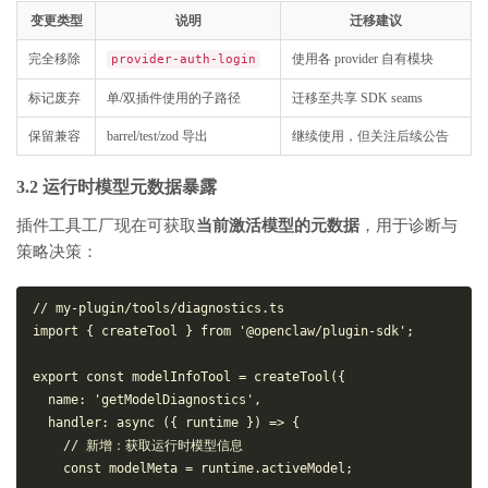
变更类型
说明
迁移建议
完全移除
使用各 provider 自有模块
provider-auth-login
标记废弃
单/双插件使用的子路径
迁移至共享 SDK seams
保留兼容
barrel/test/zod 导出
继续使用，但关注后续公告
3.2 运行时模型元数据暴露
插件工具工厂现在可获取
当前激活模型的元数据
，用于诊断与
策略决策：
// my-plugin/tools/diagnostics.ts
import
 { createTool } 
from
'@openclaw/plugin-sdk'
;
export
const
 modelInfoTool = 
createTool
({
name
: 
'getModelDiagnostics'
,
handler
: 
async
 ({ runtime }) => {
// 新增：获取运行时模型信息
const
 modelMeta = runtime.
activeModel
;