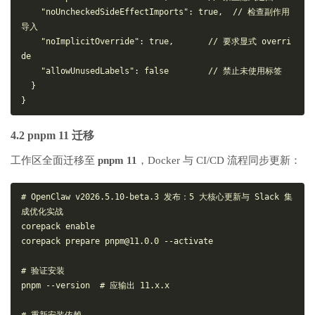
"noUncheckedSideEffectImports"
:
true
,
// 检查副作用
导入
"noImplicitOverride"
:
true
,
// 要求显式 overri
de
"allowUnusedLabels"
:
false
// 禁止未使用标签
}
}
4.2 pnpm 11 迁移
工作区全面迁移至
pnpm 11
，Docker 与 CI/CD 流程同步更新：
# OpenClaw v2026.5.10-beta.3 发布：5 大核心更新与 Slack 集
成优化实战
corepack 
enable
corepack prepare pnpm@11.0.0 --activate
# 验证安装
pnpm --version  
# 应输出 11.x.x
# 重新安装依赖