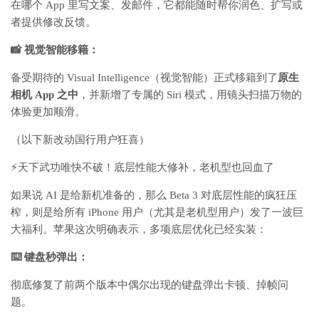
在哪个 App 里写文案、发邮件，它都能随时帮你润色、扩写或
者提供修改反馈。
📸 视觉智能移籍：
备受期待的 Visual Intelligence（视觉智能）正式移籍到了
原生
相机 App 之中
，并新增了专属的 Siri 模式，用镜头扫描万物的
体验更加顺滑。
（以下新改动国行用户狂喜）
⚡天下武功唯快不破！底层性能大修补，老机型也回血了
如果说 AI 是给新机准备的，那么 Beta 3 对底层性能的疯狂压
榨，则是给所有 iPhone 用户（尤其是老机型用户）发了一波巨
大福利。苹果这次明确表示，多项底层优化已经实装：
⌨️ 键盘秒弹出：
彻底修复了前两个版本中偶尔出现的键盘弹出卡顿、掉帧问
题。