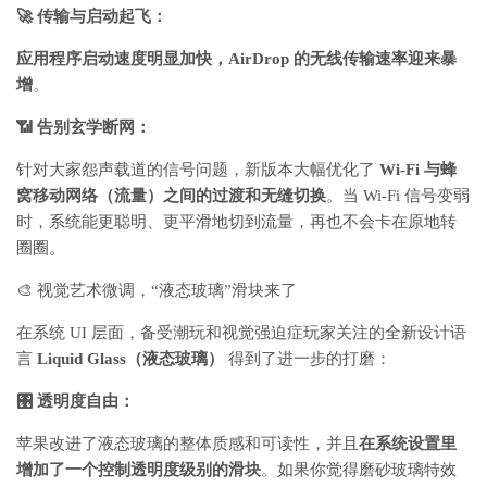
🚀 传输与启动起飞：
应用程序启动速度明显加快，AirDrop 的无线传输速率迎来暴
增
。
📶 告别玄学断网：
针对大家怨声载道的信号问题，新版本大幅优化了
Wi-Fi 与蜂
窝移动网络（流量）之间的过渡和无缝切换
。当 Wi-Fi 信号变弱
时，系统能更聪明、更平滑地切到流量，再也不会卡在原地转
圈圈。
🎨 视觉艺术微调，“液态玻璃”滑块来了
在系统 UI 层面，备受潮玩和视觉强迫症玩家关注的全新设计语
言
Liquid Glass（液态玻璃）
得到了进一步的打磨：
🎛️ 透明度自由：
苹果改进了液态玻璃的整体质感和可读性，并且
在系统设置里
增加了一个控制透明度级别的滑块
。如果你觉得磨砂玻璃特效