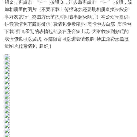
钮２．再点击 “＋” 按钮３．进去后再点击 “＋” 按钮，添
加相册里的图片（不要下载上传很麻烦还要删相册直接长按分
享好友就行，存图方便节约时间省事超级顺手）本公众号提供
抖音表情包下载到微信 表情包免费缩小 表情包去白底 表情包
下载 抖音看到的表情包都会在我合集出现 大家收集到好玩的
表情包也可以发我 私信留言可以进表情包群 博主免费无偿批
量图片转表情包 超好！