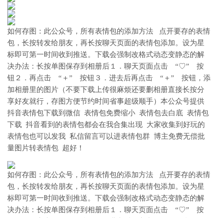
如何存图：此公众号，所有表情包的添加方法 点开要存的表情
包，长按转发给朋友，再长按聊天页面的表情包添加。设为星
标即可第一时间收到推送。下载会强制改格式动态变静态的解
决办法：长按单图保存到相册后１．聊天页面点击 “♡” 按
钮２．再点击 “＋” 按钮３．进去后再点击 “＋” 按钮，添
加相册里的图片（不要下载上传很麻烦还要删相册直接长按分
享好友就行，存图方便节约时间省事超级顺手）本公众号提供
抖音表情包下载到微信 表情包免费缩小 表情包去白底 表情包
下载 抖音看到的表情包都会在我合集出现 大家收集到好玩的
表情包也可以发我 私信留言可以进表情包群 博主免费无偿批
量图片转表情包 超好！
如何存图：此公众号，所有表情包的添加方法 点开要存的表情
包，长按转发给朋友，再长按聊天页面的表情包添加。设为星
标即可第一时间收到推送。下载会强制改格式动态变静态的解
决办法：长按单图保存到相册后１．聊天页面点击 “♡” 按