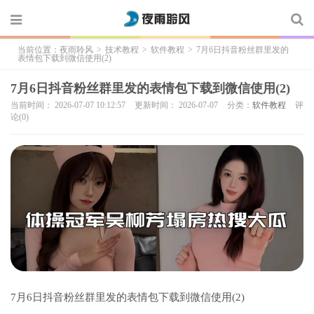
当前位置：
夜雨聆风
>
技术教程
>
软件教程
>
7月6日抖音粉丝群里发的
表情包下载到微信使用(2)
7月6日抖音粉丝群里发的表情包下载到微信使用(2)
当前时间： 2026-07-07 10:12:57
更新时间： 2026-07-07
分类：
软件教程
评
论(0)
7月6日抖音粉丝群里发的表情包下载到微信使用(2)