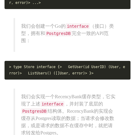
r, 
error
)
> ...
>
我们会创建一个Go的
（接口）类
interface
型，拥有和
完全一致的API范
PostgresDB
围：
> 
type
 Store 
interface
 {
>   GetUser(id UserID) (User, 
e
rror
)
>   ListUsers() ([]User, 
error
)
> }
>
我们会实现一个RecencyBank缓存类型，它实
现了上述
，并封装了底层的
interface
结构体。RecencyBank的实现会
PostgresDB
缓存从Postgres读取的数据；当请求会修改数
据，或是请求的数据不在缓存中时，就把请
求转发给Postgres。